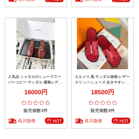
人気品 シャネルのシューズスー
エルメス 風 サンダル偽物 レザー
パーコピー サンダル 優雅レディ
スリッパ シューズ 歩きやすい 男
スリッパ 通勤 レッド
女兼用 多色可選 レッド
16000円
18500円
販売個数3件
販売個数3件
佐川急便
佐川急便
HOT
HOT