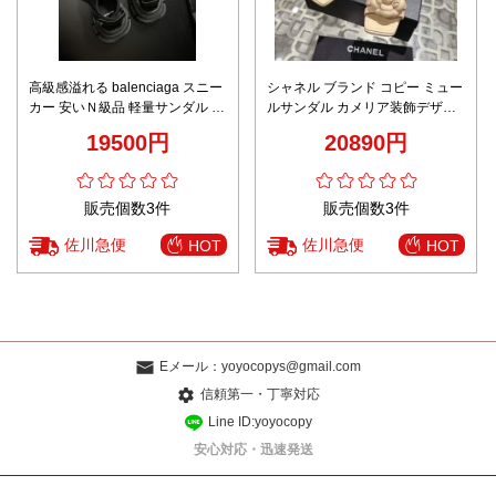
高級感溢れる balenciaga スニー
シャネル ブランド コピー ミュー
カー 安いＮ級品 軽量サンダル 快
ルサンダル カメリア装飾デザイ
適な履き心地 柔軟 シンプル ブラ
ン ローヒール仕様 上質感仕上げ
19500円
20890円
ック
販売個数3件
販売個数3件
佐川急便
佐川急便
HOT
HOT
Eメール：
yoyocopys@gmail.com
信頼第一・丁寧対応
Line ID:yoyocopy
安心対応・迅速発送