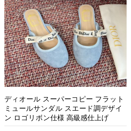
録
ー
ら
アイフォーンケ
管
せ
2026人気特集
アクセサリー
衣装セット
住まい用品
スカーフ
バッグ
ズボン
ベルト
財布
時計
小物
服
靴
ース
理
最
新
製
品
ディオール スーパーコピー フラット
お
ミュールサンダル スエード調デザイ
す
す
ン ロゴリボン仕様 高級感仕上げ
め
商