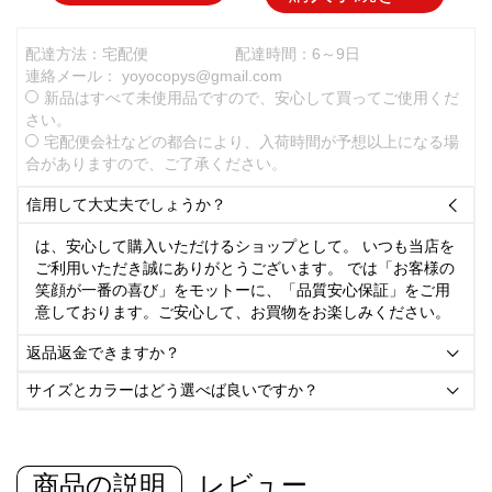
配達方法：宅配便
配達時間：6～9日
連絡メール：
yoyocopys@gmail.com
新品はすべて未使用品ですので、安心して買ってご使用くだ
さい。
宅配便会社などの都合により、入荷時間が予想以上になる場
合がありますので、ご了承ください。
信用して大丈夫でしょうか？

は、安心して購入いただけるショップとして。 いつも当店を
ご利用いただき誠にありがとうございます。 では「お客様の
笑顔が一番の喜び」をモットーに、「品質安心保証」をご用
意しております。ご安心して、お買物をお楽しみください。
返品返金できますか？

サイズとカラーはどう選べば良いですか？

商品の説明
レビュー