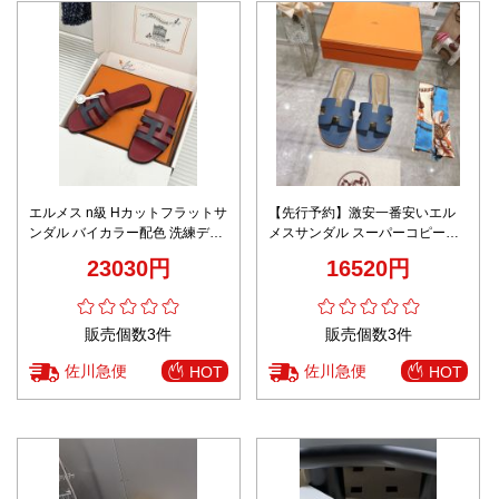
エルメス n級 Hカットフラットサ
【先行予約】激安一番安いエル
ンダル バイカラー配色 洗練デザ
メスサンダル スーパーコピーア
イン 激安人気モデル
ッパーは牛革 イタリア製の牛革
23030円
16520円
ソール
販売個数3件
販売個数3件
佐川急便
佐川急便
HOT
HOT