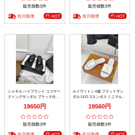
販売個数3件
販売個数3件
佐川急便
佐川急便
HOT
HOT
シャネル ハイブランド ココマー
ルイヴィトン n級 フラットサン
クトングサンダル ブラック仕様
ダル LVロゴエンボス ミニマルデ
職人技術再現
ザイン 上質感 満足度高い
19650円
19560円
販売個数3件
販売個数3件
佐川急便
佐川急便
HOT
HOT