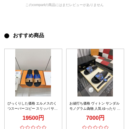
このcompartの商品にはまだレビューがありません
おすすめ商品
びっくりした価格 エルメスのく
お値打ち価格 ヴィトン サンダル
つスーパーコピー スリッパ サン
モノグラム偽物 人気 ゆったり ス
ダル 牛革 simple メンズ ブルー
リッパ ハンサム ブルー
19500円
7000円