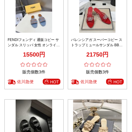
FENDIフェンディ 通販コピー サ
バレンシアガ スーパーコピー ス
ンダル スリッパ 女性 オンライン
トラップミュールサンダル BBロ
限定 おしゃれ イタリア革 ブルー
ゴ装飾 ポインテッドトゥ 高級感
15500円
21750円
仕上げ
販売個数3件
販売個数3件
佐川急便
佐川急便
HOT
HOT