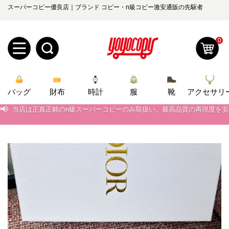
スーパーコピー優良店｜ブランド コピー・n級コピー激安通販の先駆者
0
新
バッグ
規
ロ
財布
時計
服
靴
アクセサリ
📢
当店は正真正銘のn級スーパーコピーのみ取扱い。最高品質の再現度を
ユ
グ
📢
2026春の新作続々更新中！期間中のご注文でお得な割引をご利用いただ
📢
新作入荷！ルイ・ヴィトンスーパーコピー バッグ最新モデルが登場。上
0
ー
イ
📢
当店は正真正銘のn級スーパーコピーのみ取扱い。最高品質の再現度を
ザ
ン
オ
📢
2026春の新作続々更新中！期間中のご注文でお得な割引をご利用いただ
ー
ー
お
📢
新作入荷！ルイ・ヴィトンスーパーコピー バッグ最新モデルが登場。上
yoyocopys@gmail.com
登
ダ
知