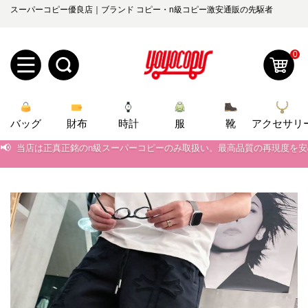
スーパーコピー優良店｜ブランド コピー・n級コピー激安通販の先駆者
0
新
バッグ
規
ロ
財布
時計
服
靴
アクセサリ
📢
当店は正真正銘のn級スーパーコピーのみ取扱い。最高品質の再現度を
ユ
グ
📢
2026春の新作続々更新中！期間中のご注文でお得な割引をご利用いただ
📢
新作入荷！ルイ・ヴィトンスーパーコピー バッグ最新モデルが登場。上
0
ー
イ
📢
当店は正真正銘のn級スーパーコピーのみ取扱い。最高品質の再現度を
ザ
ン
オ
📢
2026春の新作続々更新中！期間中のご注文でお得な割引をご利用いただ
ー
ー
お
📢
新作入荷！ルイ・ヴィトンスーパーコピー バッグ最新モデルが登場。上
yoyocopys@gmail.com
登
ダ
知