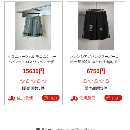
クロムハーツ n級 デニムショー
バレンシアガパンツスーパーコ
トパンツ クロスワッペンデザイ
ピー 綿100％ ゆったり 無地 男女
ン ダメージ加工 丁寧な縫製
兼用 ショットズボン ブラック
15630円
6750円
販売個数3件
販売個数3件
佐川急便
佐川急便
HOT
HOT
Eメール：
yoyocopys@gmail.com