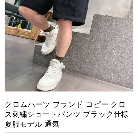
録
ー
ら
アイフォーンケ
管
せ
2026人気特集
アクセサリー
衣装セット
住まい用品
スカーフ
バッグ
ズボン
ベルト
財布
時計
小物
服
靴
ース
理
最
新
製
品
クロムハーツ ブランド コピー クロ
お
ス刺繍ショートパンツ ブラック仕様
す
す
夏服モデル 通気
め
商