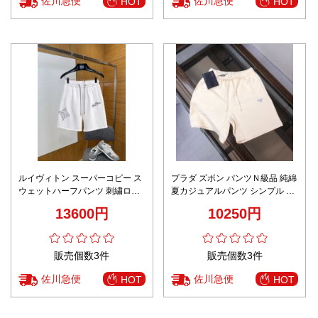
佐川急便
佐川急便
HOT
HOT
ルイヴィトン スーパーコピー ス
プラダ ズボン パンツＮ級品 純綿
ウェットハーフパンツ 刺繍ロゴ
夏カジュアルパンツ シンプル 柔
デザイン 通気仕様 定番
らかい ホワイト
13600円
10250円
販売個数3件
販売個数3件
佐川急便
佐川急便
HOT
HOT