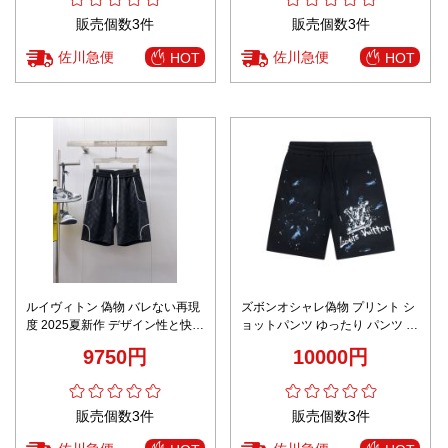
販売個数3件
販売個数3件
佐川急便
佐川急便
HOT
HOT
ルイヴィトン 偽物 バレない再現
ズボンオシャレ偽物 プリント シ
度 2025夏新作 デザイン性と快適
ョットパンツ ゆったり パンツ カ
さを兼ね備えた夏用パンツ
ジュアル ブラック
9750円
10000円
販売個数3件
販売個数3件