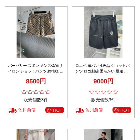
バーバリー ズボン メンズ偽物 ナ
ロエベ 短パンＮ級品 ショットパ
イロン ショットパンツ 縞模様 カ
ンツ ロゴ刺繍 柔らかい 夏服 シ
ジュアル ブラウン
ンプル ブラック
8500円
9000円
販売個数3件
販売個数3件
佐川急便
佐川急便
HOT
HOT