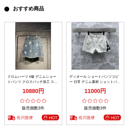
おすすめ商品
クロムハーツ n級 デニムショー
ディオール ショートパンツコピ
トパンツ クロスパッチ加工 スト
ー 日常 デニム素材 ショットパン
リート定番 高品質
ツ シンプル プリント ズボン ホ
10880円
11000円
ワイト
販売個数3件
販売個数3件
佐川急便
佐川急便
HOT
HOT