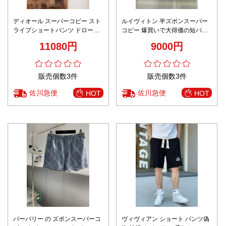
ディオール スーパーコピー スト
ルイヴィトン 半ズボンスーパー
ライプショートパンツ ドロース
コピー 爆買いで大得価の短パン
トリングデザイン 快適な着心地
夏ズボン 運動 ショットパンツ 柔
11080円
9000円
定番
らかい ブラック
販売個数3件
販売個数3件
佐川急便
佐川急便
HOT
HOT
バーバリー の ズボンスーパーコ
ヴィヴィアン ショート パンツ偽