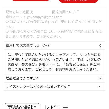
配達方法：宅配便
配達時間：6～9日
連絡メール：
yoyocopys@gmail.com
新品はすべて未使用品ですので、安心して買ってご使用くだ
さい。
宅配便会社などの都合により、入荷時間が予想以上になる場
合がありますので、ご了承ください。
信用して大丈夫でしょうか？

は、安心して購入いただけるショップとして。 いつも当店を
ご利用いただき誠にありがとうございます。 では「お客様の
笑顔が一番の喜び」をモットーに、「品質安心保証」をご用
意しております。ご安心して、お買物をお楽しみください。
返品返金できますか？

サイズとカラーはどう選べば良いですか？

商品の説明
レビュー