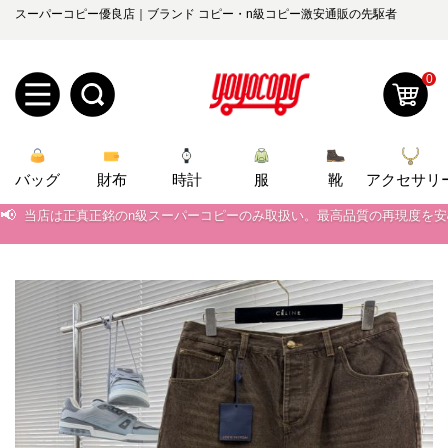
スーパーコピー優良店｜ブランド コピー・n級コピー激安通販の先駆者
0
新
バッグ
規
ロ
財布
時計
服
靴
アクセサリ
📢
当店は正真正銘のn級スーパーコピーのみ取扱い。最高品質の再現度を
ユ
グ
📢
2026春の新作続々更新中！期間中のご注文でお得な割引をご利用いただ
📢
新作入荷！ルイ・ヴィトンスーパーコピー バッグ最新モデルが登場。上
0
ー
イ
📢
当店は正真正銘のn級スーパーコピーのみ取扱い。最高品質の再現度を
ザ
ン
オ
📢
2026春の新作続々更新中！期間中のご注文でお得な割引をご利用いただ
ー
ー
お
📢
新作入荷！ルイ・ヴィトンスーパーコピー バッグ最新モデルが登場。上
yoyocopys@gmail.com
登
ダ
知