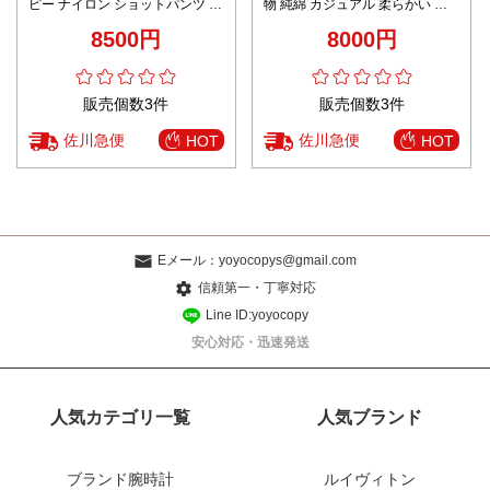
ピー ナイロン ショットパンツ 縞
物 純綿 カジュアル 柔らかい シ
模様 カジュアル ブルー
ンプル ショットパンツ ズボン ゆ
8500円
8000円
ったり ブラック
販売個数3件
販売個数3件
佐川急便
佐川急便
HOT
HOT
Eメール：
yoyocopys@gmail.com
信頼第一・丁寧対応
Line ID:yoyocopy
安心対応・迅速発送
人気カテゴリ一覧
人気ブランド
ブランド腕時計
ルイヴィトン