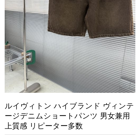
録
ー
ら
アイフォーンケ
管
せ
2026人気特集
アクセサリー
衣装セット
住まい用品
スカーフ
バッグ
ズボン
ベルト
財布
時計
小物
服
靴
ース
理
最
新
製
品
ルイヴィトン ハイブランド ヴィンテ
お
ージデニムショートパンツ 男女兼用
す
す
上質感 リピーター多数
め
商