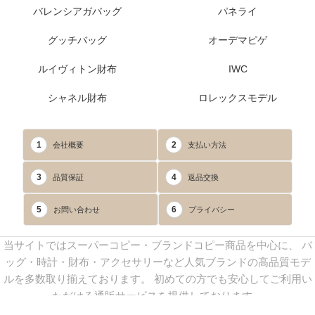
バレンシアガバッグ
パネライ
グッチバッグ
オーデマピゲ
ルイヴィトン財布
IWC
シャネル財布
ロレックスモデル
1
2
会社概要
支払い方法
3
4
品質保証
返品交換
5
6
お問い合わせ
プライバシー
当サイトではスーパーコピー・ブランドコピー商品を中心に、 バ
ッグ・時計・財布・アクセサリーなど人気ブランドの高品質モデ
ルを多数取り揃えております。 初めての方でも安心してご利用い
ただける通販サービスを提供しております。
連絡先：
yoyocopys@gmail.com
／ Line: yoyocopy ／ 店長：渡辺