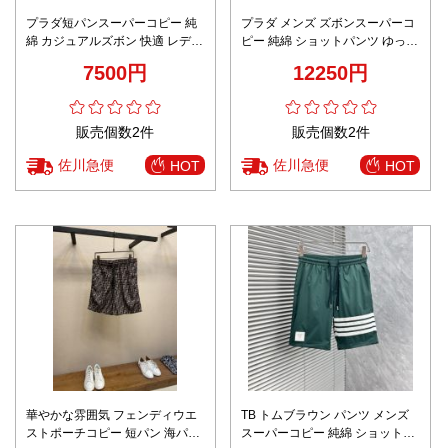
プラダ短パンスーパーコピー 純
プラダ メンズ ズボンスーパーコ
綿 カジュアルズボン 快適 レディ
ピー 純綿 ショットパンツ ゆった
ースパンツ デニム ホワイト
り 人気メンズズボン ブラック
7500円
12250円
販売個数2件
販売個数2件
佐川急便
佐川急便
HOT
HOT
華やかな雰囲気 フェンディウエ
TB トムブラウン パンツ メンズ
ストポーチコピー 短パン 海パン
スーパーコピー 純綿 ショットパ