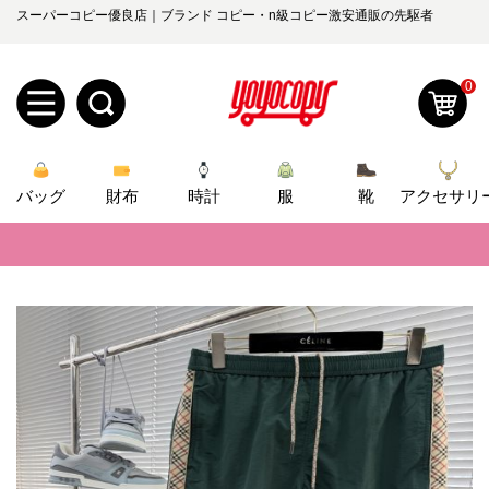
スーパーコピー優良店｜ブランド コピー・n級コピー激安通販の先駆者
0
新
バッグ
規
ロ
財布
時計
服
靴
アクセサリ
📢
当店は正真正銘のn級スーパーコピーのみ取扱い。最高品質の再現度を
ユ
グ
📢
2026春の新作続々更新中！期間中のご注文でお得な割引をご利用いただ
0
ー
イ
📢
新作入荷！ルイ・ヴィトンスーパーコピー バッグ最新モデルが登場。上
ザ
ン
📢
当店は正真正銘のn級スーパーコピーのみ取扱い。最高品質の再現度を
オ
ー
📢
2026春の新作続々更新中！期間中のご注文でお得な割引をご利用いただ
ー
お
yoyocopys@gmail.com
📢
新作入荷！ルイ・ヴィトンスーパーコピー バッグ最新モデルが登場。上
登
ダ
知