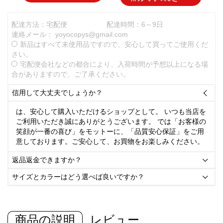
配達方法：宅配便
配達時間：6～9日
連絡メール：
yoyocopys@gmail.com
新品はすべて未使用品ですので、安心して買ってご使用くだ
さい。
宅配便会社などの都合により、入荷時間が予想以上になる場
合がありますので、ご了承ください。
信用して大丈夫でしょうか？

は、安心して購入いただけるショップとして。 いつも当店を
ご利用いただき誠にありがとうございます。 では「お客様の
笑顔が一番の喜び」をモットーに、「品質安心保証」をご用
意しております。ご安心して、お買物をお楽しみください。
返品返金できますか？

サイズとカラーはどう選べば良いですか？

商品の説明
レビュー