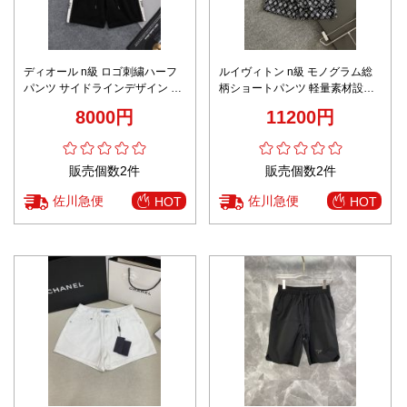
ディオール n級 ロゴ刺繍ハーフ
ルイヴィトン n級 モノグラム総
パンツ サイドラインデザイン 通
柄ショートパンツ 軽量素材設計
気 快適な着心地 高評価
定番
8000円
11200円
販売個数2件
販売個数2件
佐川急便
佐川急便
HOT
HOT