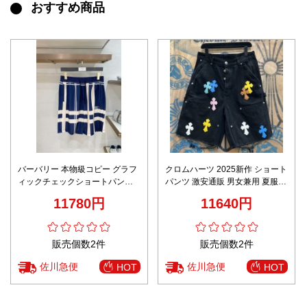
おすすめ商品
バーバリー 本物級コピー グラフ
クロムハーツ 2025新作 ショート
ィックチェックショートパンツ
パンツ 激安通販 男女兼用 夏服
ドローストリング仕様 圧倒的な
快適な着心地 個性派デザイン レ
11780円
11640円
再現度
ビュー高評価
販売個数2件
販売個数2件
佐川急便
佐川急便
HOT
HOT