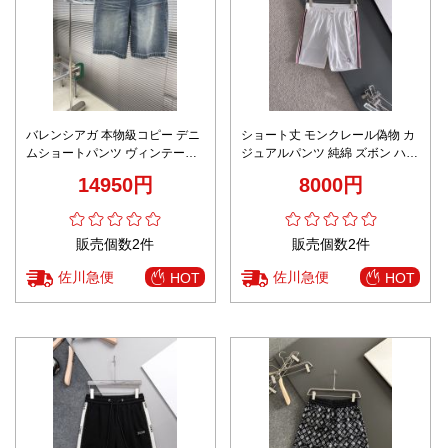
バレンシアガ 本物級コピー デニ
ショート丈 モンクレール偽物 カ
ムショートパンツ ヴィンテージ
ジュアルパンツ 純綿 ズボン ハー
加工デザイン 激安
フパンツ 柔軟 ホワイト
14950円
8000円
販売個数2件
販売個数2件
佐川急便
佐川急便
HOT
HOT