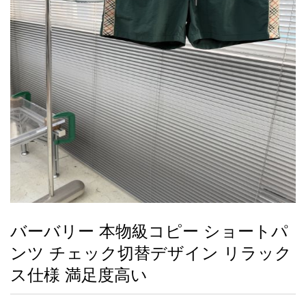
録
ー
ら
アイフォーンケ
管
せ
2026人気特集
アクセサリー
衣装セット
住まい用品
スカーフ
バッグ
ズボン
ベルト
財布
時計
小物
服
靴
ース
理
最
新
製
品
バーバリー 本物級コピー ショートパ
お
ンツ チェック切替デザイン リラック
す
す
ス仕様 満足度高い
め
商