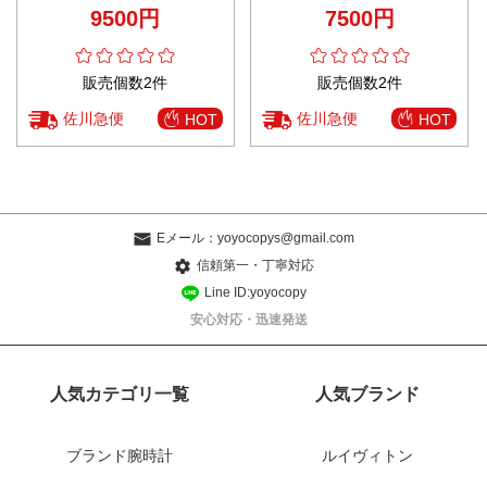
ツ シンプル 花柄 ファッション
ンツ ゆったり ランニング グリー
9500円
7500円
ブラック
ン
販売個数2件
販売個数2件
佐川急便
佐川急便
HOT
HOT
Eメール：
yoyocopys@gmail.com
信頼第一・丁寧対応
Line ID:yoyocopy
安心対応・迅速発送
人気カテゴリ一覧
人気ブランド
ブランド腕時計
ルイヴィトン