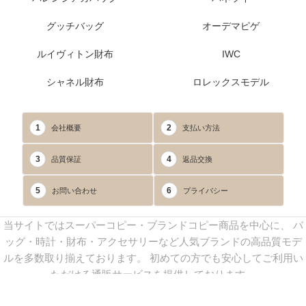
グッチバッグ
オーデマピゲ
ルイヴィトン財布
IWC
シャネル財布
ロレックスモデル
1
2
会社概要
支払い方法
3
4
品質保証
返品交換
5
6
お問い合わせ
プライバシー
当サイトではスーパーコピー・ブランドコピー商品を中心に、 バ
ッグ・時計・財布・アクセサリーなど人気ブランドの高品質モデ
ルを多数取り揃えております。 初めての方でも安心してご利用い
ただける通販サービスを提供しております。
連絡先：
yoyocopys@gmail.com
／ Line: yoyocopy ／ 店長：渡辺