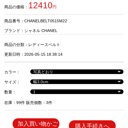
品
12410
商品の価格：
円
商品番号：CHANELBELT0515M22
人
気
ブランド：
シャネル CHANEL
商
品
商品の分類：
レディースベルト
更新日時：2026-05-15 18:38:14
セ
ー
カラー：
ル
商
サイズ：
品
数量：
在庫：99件 販売個数：3件
加入買い物かご
購入手続きへ