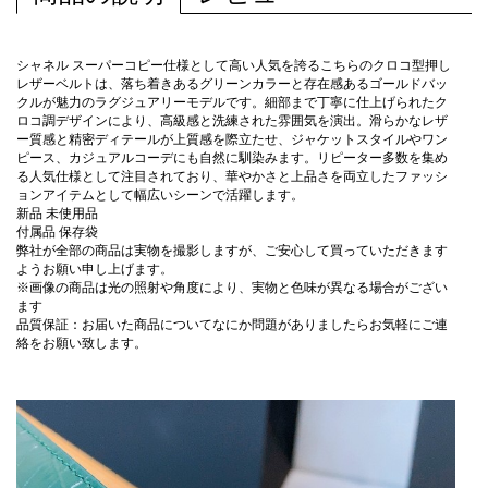
シャネル スーパーコピー仕様として高い人気を誇るこちらのクロコ型押し
レザーベルトは、落ち着きあるグリーンカラーと存在感あるゴールドバッ
クルが魅力のラグジュアリーモデルです。細部まで丁寧に仕上げられたク
ロコ調デザインにより、高級感と洗練された雰囲気を演出。滑らかなレザ
ー質感と精密ディテールが上質感を際立たせ、ジャケットスタイルやワン
ピース、カジュアルコーデにも自然に馴染みます。リピーター多数を集め
る人気仕様として注目されており、華やかさと上品さを両立したファッシ
ョンアイテムとして幅広いシーンで活躍します。
新品 未使用品
付属品 保存袋
弊社が全部の商品は実物を撮影しますが、ご安心して買っていただきます
ようお願い申し上げます。
※画像の商品は光の照射や角度により、実物と色味が異なる場合がござい
ます
品質保証：お届いた商品についてなにか問題がありましたらお気軽にご連
絡をお願い致します。