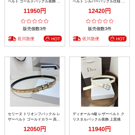
ベルト ゴールドバックル装飾 丁
ベルト シルバーバックル仕様 高
寧な縫製
評価 上品フォルム再現
11950円
12420円
販売個数3件
販売個数3件
佐川急便
佐川急便
HOT
HOT
セリーヌ トリオンフバックル レ
ディオール n級 レザーベルト ク
ザーベルト ゴールドカラー 高再
リスタルバックル装飾 上質感
現度 スーパーコピー 優良サイト
12050円
11940円
高級感仕上げ 2025新作 安心の日