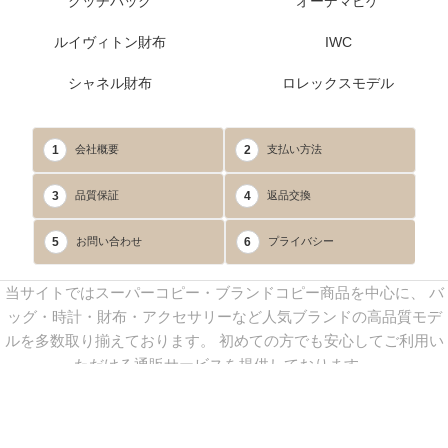
グッチバッグ
オーデマピゲ
ルイヴィトン財布
IWC
シャネル財布
ロレックスモデル
1
2
会社概要
支払い方法
3
4
品質保証
返品交換
5
6
お問い合わせ
プライバシー
当サイトではスーパーコピー・ブランドコピー商品を中心に、 バ
ッグ・時計・財布・アクセサリーなど人気ブランドの高品質モデ
ルを多数取り揃えております。 初めての方でも安心してご利用い
ただける通販サービスを提供しております。
連絡先：
yoyocopys@gmail.com
／ Line: yoyocopy ／ 店長：渡辺
実香 ／ 営業時間：08：30～23：30（24時間受付）
※当WEBサイト掲載写真の無断転載・外部利用を禁止します。