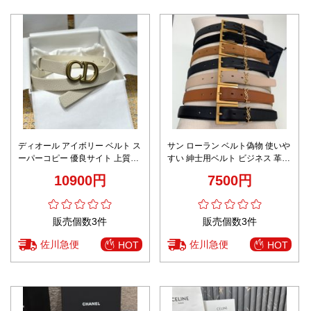
ディオール アイボリー ベルト ス
サン ローラン ベルト偽物 使いや
ーパーコピー 優良サイト 上質レ
すい 紳士用ベルト ビジネス 革ベ
ザー仕様 高再現度仕上げ 数量限
ル 調整可能 レディース 多色可選
10900円
7500円
定入荷 人気モデル
販売個数3件
販売個数3件
佐川急便
佐川急便
HOT
HOT