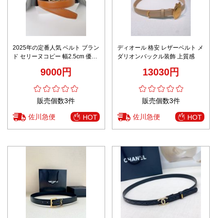
2025年の定番人気 ベルト ブラン
ディオール 格安 レザーベルト メ
ド セリーヌコピー 幅2.5cm 優雅
ダリオンバックル装飾 上質感
レディ 牛革 レザー ビジネス ブ
9000円
13030円
ラウン
販売個数3件
販売個数3件
佐川急便
佐川急便
HOT
HOT