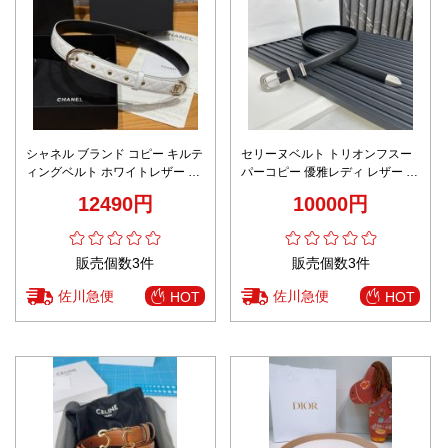
シャネル ブランド コピー キルテ
セリーヌベルト トリオンフスー
ィングベルト ホワイトレザー ゴ
パーコピー 優雅レディ レザー 牛
ールド金具 上質感
革 ビジネス 人気 ブラック
12490円
10000円
販売個数3件
販売個数3件
佐川急便
佐川急便
HOT
HOT