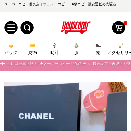
スーパーコピー優良店｜ブランド コピー・n級コピー激安通販の先駆者
0
新
バッグ
規
ロ
財布
時計
服
靴
アクセサリ
📢
当店は正真正銘のn級スーパーコピーのみ取扱い。最高品質の再現度を
ユ
グ
📢
2026春の新作続々更新中！期間中のご注文でお得な割引をご利用いただ
0
ー
イ
📢
新作入荷！ルイ・ヴィトンスーパーコピー バッグ最新モデルが登場。上
📢
当店は正真正銘のn級スーパーコピーのみ取扱い。最高品質の再現度を
ザ
ン
オ
📢
2026春の新作続々更新中！期間中のご注文でお得な割引をご利用いただ
ー
ー
お
yoyocopys@gmail.com
📢
新作入荷！ルイ・ヴィトンスーパーコピー バッグ最新モデルが登場。上
登
ダ
知