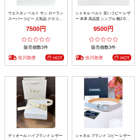
ウエスタン ベルト サン ローラン
シャネル ベルト 安いコピー レザ
スーパーコピー 人気品 クロコダ
ー 本革 高品質 シンプル 幅2.0cm
イルレザー ゴールドバックル レ
ゴールドバックル ブラック
7500円
9500円
ディース ブラック
販売個数3件
販売個数3件
佐川急便
佐川急便
HOT
HOT
ディオール ハイブランド レザー
シャネル ブランド コピー レザー