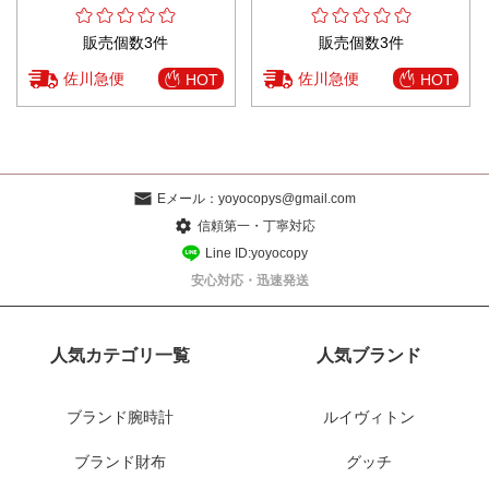
本倉庫
販売個数3件
販売個数3件
佐川急便
佐川急便
HOT
HOT
Eメール：
yoyocopys@gmail.com
信頼第一・丁寧対応
Line ID:yoyocopy
安心対応・迅速発送
人気カテゴリ一覧
人気ブランド
ブランド腕時計
ルイヴィトン
ブランド財布
グッチ