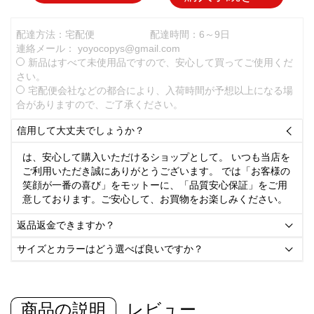
配達方法：宅配便
配達時間：6～9日
連絡メール：
yoyocopys@gmail.com
新品はすべて未使用品ですので、安心して買ってご使用くだ
さい。
宅配便会社などの都合により、入荷時間が予想以上になる場
合がありますので、ご了承ください。
信用して大丈夫でしょうか？

は、安心して購入いただけるショップとして。 いつも当店を
ご利用いただき誠にありがとうございます。 では「お客様の
笑顔が一番の喜び」をモットーに、「品質安心保証」をご用
意しております。ご安心して、お買物をお楽しみください。
返品返金できますか？

サイズとカラーはどう選べば良いですか？

商品の説明
レビュー