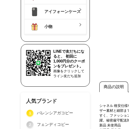
アイフォーンケース
小物
LINEで友だちにな
ると、 初回に
1,000円分のクーポ
ンをプレゼント。
画像をクリックして
ライン友だち追加
商品の説明
人気ブランド
シャネル 格安仕
ザー素材と細部ま
バレンシアガコピー
1
すく、ファッショ
躍。秘密厳守配送
フェンディコピー
2
新品 未使用品