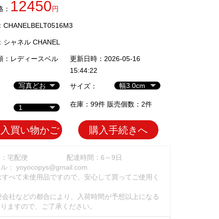
12450
格：
円
HANELBELT0516M3
：
シャネル CHANEL
類：
レディースベル
更新日時：2026-05-16
15:44:22
サイズ：
在庫：99件 販売個数：2件
加入買い物かご
購入手続きへ
法：宅配便
配達時間：6～9日
ール：
yoyocopys@gmail.com
はすべて未使用品ですので、安心して買ってご使用く
。
便会社などの都合により、入荷時間が予想以上になる
ありますので、ご了承ください。