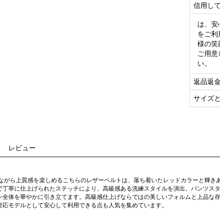
信用し
は、安
をご利
様の笑
ご用意
い。
返品返
サイズ
レビュー
様ながら上質感を楽しめるこちらのレザーベルトは、落ち着いたレッドカラーと輝き
で丁寧に仕上げられたステッチにより、高級感ある洗練スタイルを演出。パンツス
ン全体を華やかに引き立てます。高級感仕上げならではの美しいフォルムと上品な
対応モデルとして安心して利用できる点も人気を集めています。