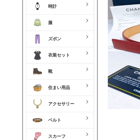
時計
服
ズボン
衣装セット
靴
住まい用品
アクセサリー
ベルト
スカーフ