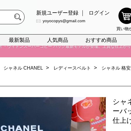
新規ユーザー登録
ログイン
yoyocopys@gmail.com
買い物
最新製品
人気商品
おすすめ商品
正銘のn級スーパーコピーのみ取扱い。最高品質の再現度を安心してお選
026春の新作続々更新中！期間中のご注文でお得な割引をご利用いただ
>
>
シャネル CHANEL
レディースベルト
シャネル 格
イ・ヴィトンスーパーコピー バッグ最新モデルが登場。上質な仕上が
正銘のn級スーパーコピーのみ取扱い。最高品質の再現度を安心してお選
026春の新作続々更新中！期間中のご注文でお得な割引をご利用いただ
シャ
イ・ヴィトンスーパーコピー バッグ最新モデルが登場。上質な仕上が
ーバ
仕上