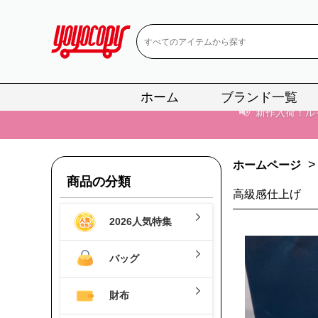
ホーム
ブランド一覧
📢
当店は正真
📢
2
>
ホームページ
📢
新作入荷！ル
商品の分類
高級感仕上げ
📢
当店は正真
2026人気特集
📢
2
バッグ
📢
新作入荷！ル
財布