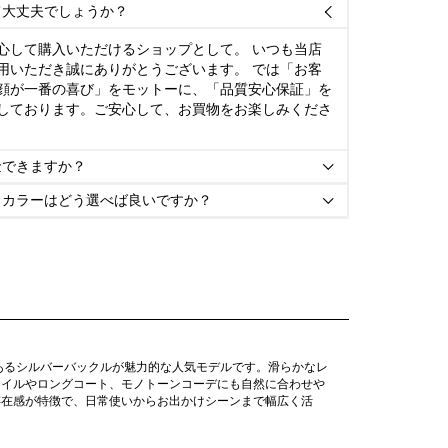
て大丈夫でしょうか？

心して購入いただけるショップとして。 いつも当店
用いただき誠にありがとうございます。 では「お客
顔が一番の喜び」をモットーに、「品質安心保証」を
しております。ご安心して、お買物をお楽しみくださ
金できますか？

とカラーはどう選べば良いですか？

あるシルバーバックルが魅力的な人気モデルです。滑らかなレ
タイルやロングコート、モノトーンコーデにも自然に合わせや
存在感が特徴で、日常使いからお出かけシーンまで幅広く活