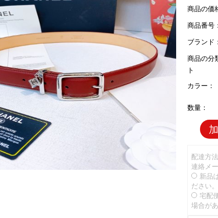
商品の価
商品番号：C
ブランド
商品の分
ト
カラー：
数量：
配達方
連絡メ
新品
ださい
宅配
場合が