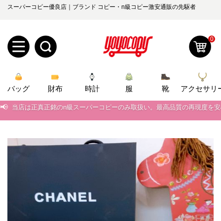
スーパーコピー優良店｜ブランド コピー・n級コピー激安通販の先駆者
0
新
バッグ
規
ロ
財布
時計
服
靴
アクセサリ
📢
当店は正真正銘のn級スーパーコピーのみ取扱い。最高品質の再現度を
ユ
グ
📢
2026春の新作続々更新中！期間中のご注文でお得な割引をご利用いただ
0
ー
イ
📢
新作入荷！ルイ・ヴィトンスーパーコピー バッグ最新モデルが登場。上
📢
ザ
ン
当店は正真正銘のn級スーパーコピーのみ取扱い。最高品質の再現度を
オ
📢
2026春の新作続々更新中！期間中のご注文でお得な割引をご利用いただ
ー
ー
お
yoyocopys@gmail.com
📢
新作入荷！ルイ・ヴィトンスーパーコピー バッグ最新モデルが登場。上
登
ダ
知