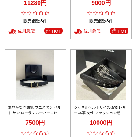
11280円
9000円
販売個数3件
販売個数3件
佐川急便
佐川急便
HOT
HOT
華やかな雰囲気 ウエスタン ベル
シャネルベルトサイズ偽物 レザ
ト サン ローランスーパーコピー
ー 本革 女性 ファッション感 幅
ゴールドバックル 人気新作 シン
30ｍｍ シルバーバックル ブラッ
7500円
10000円
プル レディース ブラック
ク