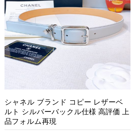
録
ー
ら
アイフォーンケ
管
せ
2026人気特集
アクセサリー
衣装セット
住まい用品
スカーフ
バッグ
ズボン
ベルト
財布
時計
小物
服
靴
ース
理
最
新
製
品
シャネル ブランド コピー レザーベ
お
ルト シルバーバックル仕様 高評価 上
す
す
品フォルム再現
め
商