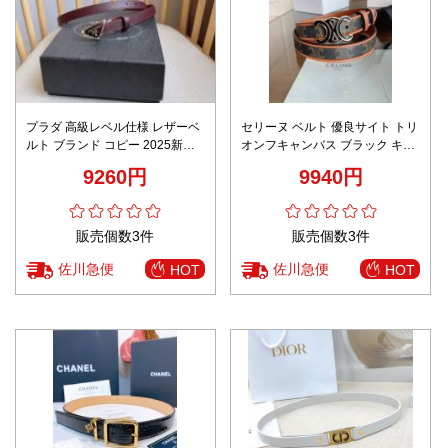
プラダ 高級レベル仕様 レザーベ
セリーヌ ベルト 優良サイト トリ
ルト ブランド コピー 2025新作
オンフキャンバス ブラック キャ
高再現度 職人技術再現モデル
メル 2025新作 高再現度 本革仕
9260円
9940円
様 高級感仕上げ
販売個数3件
販売個数3件
佐川急便
佐川急便
HOT
HOT