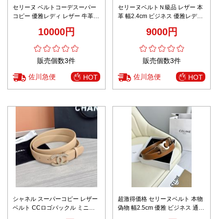
セリーヌ ベルトコーデスーパー
セリーヌベルトＮ級品 レザー 本
コピー 優雅レディ レザー 牛革
革 幅2.4cm ビジネス 優雅レディ
ビジネス 高級感 ホワイト
ピンク
10000円
9000円
販売個数3件
販売個数3件
佐川急便
佐川急便
HOT
HOT
シャネル スーパーコピー レザー
超激得価格 セリーヌベルト 本物
ベルト CCロゴバックル ミニマ
偽物 幅2.5cm 優雅 ビジネス 通勤
ルデザイン 丁寧な縫製
本革 レザー ブラウン