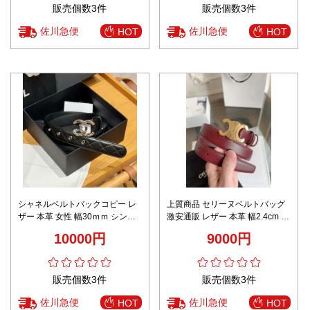
販売個数3件
販売個数3件
佐川急便
佐川急便
HOT
HOT
シャネルベルトバックコピー レ
上質商品 セリーヌベルトバッグ
ザー 本革 女性 幅30ｍｍ シンプ
激安通販 レザー 本革 幅2.4cm ビ
ル ブラック
ジネス 優雅レディ レッド
10000円
9000円
販売個数3件
販売個数3件
佐川急便
佐川急便
HOT
HOT