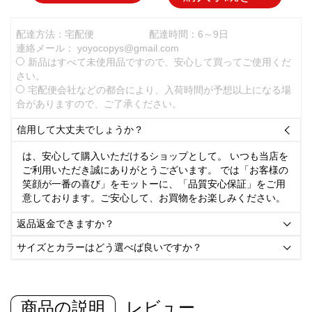
配達方法：宅配便
配達時間：6～9日
連絡メール：
yoyocopys@gmail.com
新品はすべて未使用品ですので、安心して買ってご使用くだ
さい。
宅配便会社などの都合により、入荷時間が予想以上になる場
合がありますので、ご了承ください。
信用して大丈夫でしょうか？

は、安心して購入いただけるショップとして。 いつも当店を
ご利用いただき誠にありがとうございます。 では「お客様の
笑顔が一番の喜び」をモットーに、「品質安心保証」をご用
意しております。ご安心して、お買物をお楽しみください。
返品返金できますか？

サイズとカラーはどう選べば良いですか？

商品の説明
レビュー