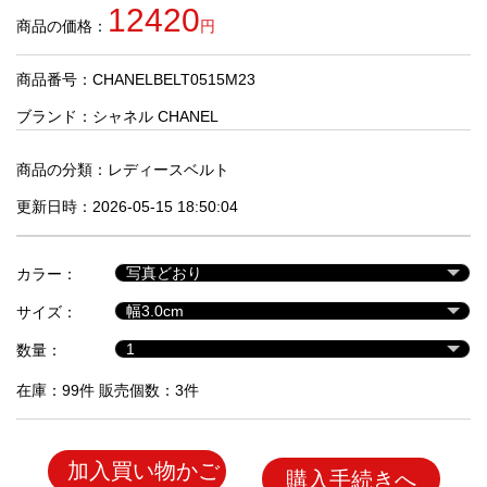
品
12420
商品の価格：
円
商品番号：CHANELBELT0515M23
人
気
ブランド：
シャネル CHANEL
商
品
商品の分類：
レディースベルト
更新日時：2026-05-15 18:50:04
セ
ー
カラー：
ル
商
サイズ：
品
数量：
在庫：99件 販売個数：3件
加入買い物かご
購入手続きへ