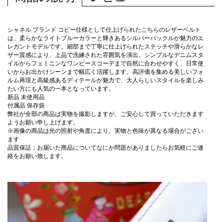
シャネル ブランド コピー仕様として仕上げられたこちらのレザーベルト
は、柔らかなライトブルーカラーと輝きあるシルバーバックルが魅力のエ
レガントモデルです。細部まで丁寧に仕上げられたステッチや滑らかなレ
ザー質感により、上品で洗練された雰囲気を演出。シンプルなデニムスタ
イルからフェミニンなワンピースコーデまで自然に合わせやすく、日常使
いからお出かけシーンまで幅広く活躍します。高評価を集める美しいフォ
ルム再現と高級感あるディテールが魅力で、大人らしいスタイルを楽しみ
たい方にも人気の一本となっています。
新品 未使用品
付属品 保存袋
弊社が全部の商品は実物を撮影しますが、ご安心して買っていただきます
ようお願い申し上げます。
※画像の商品は光の照射や角度により、実物と色味が異なる場合がござい
ます
品質保証：お届いた商品についてなにか問題がありましたらお気軽にご連
絡をお願い致します。