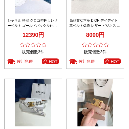
シャネル 格安 クロコ型押しレザ
高品質な本革 DIOR デイデイト
ーベルト ゴールドバックル仕様
革ベルト偽物 レザー ビジネス 通
満足度高い 高級感演出
勤 幅2.0cm 優雅レディ ホワイト
12390円
8000円
販売個数3件
販売個数3件
佐川急便
佐川急便
HOT
HOT