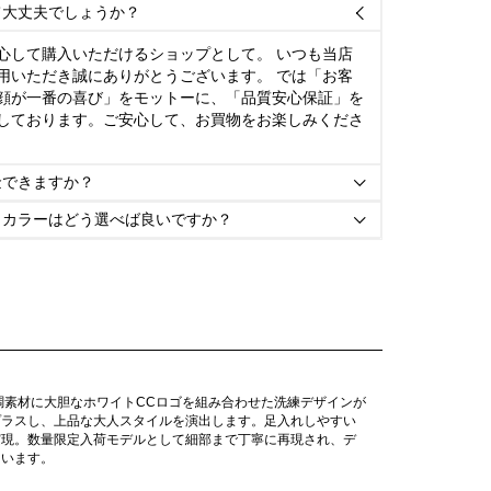
て大丈夫でしょうか？

心して購入いただけるショップとして。 いつも当店
用いただき誠にありがとうございます。 では「お客
顔が一番の喜び」をモットーに、「品質安心保証」を
しております。ご安心して、お買物をお楽しみくださ
金できますか？

とカラーはどう選べば良いですか？

調素材に大胆なホワイトCCロゴを組み合わせた洗練デザインが
プラスし、上品な大人スタイルを演出します。足入れしやすい
実現。数量限定入荷モデルとして細部まで丁寧に再現され、デ
ています。