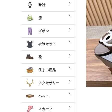
時計
服
ズボン
衣装セット
靴
住まい用品
アクセサリー
ベルト
スカーフ