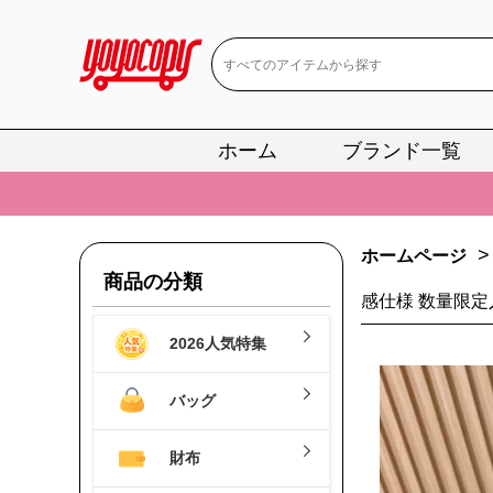
ホーム
ブランド一覧
📢
当店は正真
📢
2
>
ホームページ
📢
新作入荷！ル
商品の分類
感仕様 数量限
📢
当店は正真
2026人気特集
📢
2
📢
新作入荷！ル
バッグ
財布