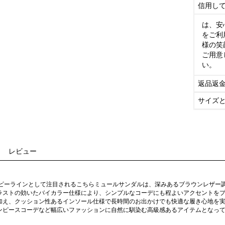
信用し
は、安
をご利
様の笑
ご用意
い。
返品返
サイズ
レビュー
コピーラインとして注目されるこちらミュールサンダルは、深みあるブラウンレザー
ラストの効いたバイカラー仕様により、シンプルなコーデにも程よいアクセントを
加え、クッション性あるインソール仕様で長時間のお出かけでも快適な履き心地を
ンピースコーデなど幅広いファッションに自然に馴染む高級感あるアイテムとなっ