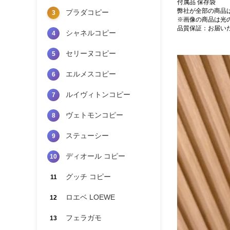
付属品 保存袋
弊社が全部の商品
プラダコピー
3
※画像の商品は光
品質保証：お届い
シャネルコピー
4
セリーヌコピー
5
エルメスコピー
6
ルイヴィトンコピー
7
ヴェトモンコピー
8
ステューシー
9
ディオール コピー
10
グッチ コピー
11
ロエベ LOEWE
12
フェラガモ
13