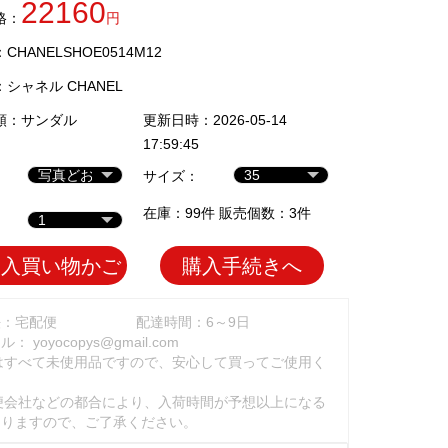
22160
格：
円
HANELSHOE0514M12
：
シャネル CHANEL
類：
サンダル
更新日時：2026-05-14
17:59:45
サイズ：
在庫：99件 販売個数：3件
加入買い物かご
購入手続きへ
法：宅配便
配達時間：6～9日
ール：
yoyocopys@gmail.com
はすべて未使用品ですので、安心して買ってご使用く
。
便会社などの都合により、入荷時間が予想以上になる
ありますので、ご了承ください。