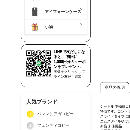
アイフォーンケース
小物
LINEで友だちにな
ると、 初回に
1,000円分のクーポ
ンをプレゼント。
画像をクリックして
ライン友だち追加
商品の説明
人気ブランド
シャネル 本物級
特徴です。コント
バレンシアガコピー
1
スライドタイプに
ニムスタイルやワ
フェンディコピー
2
新品 未使用品