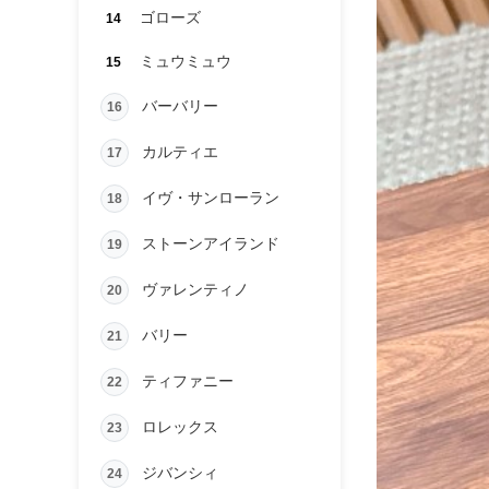
ゴローズ
14
ミュウミュウ
15
バーバリー
16
カルティエ
17
イヴ・サンローラン
18
ストーンアイランド
19
ヴァレンティノ
20
バリー
21
ティファニー
22
ロレックス
23
ジバンシィ
24