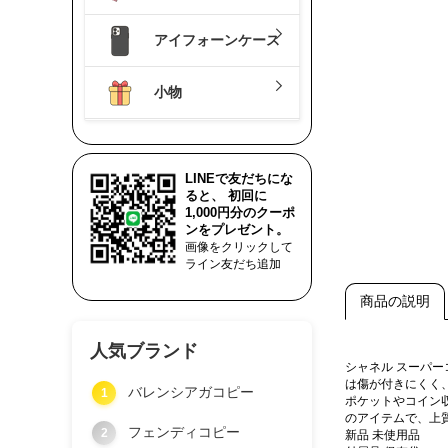
アイフォーンケース
小物
LINEで友だちにな
ると、 初回に
1,000円分のクーポ
ンをプレゼント。
画像をクリックして
ライン友だち追加
商品の説明
人気ブランド
シャネル スーパ
は傷が付きにくく
バレンシアガコピー
1
ポケットやコイン
のアイテムで、上
フェンディコピー
2
新品 未使用品