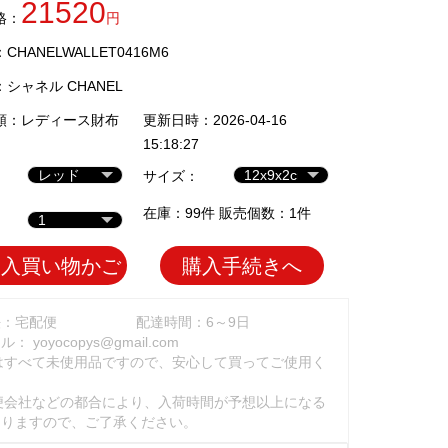
21520
格：
円
HANELWALLET0416M6
：
シャネル CHANEL
類：
レディース財布
更新日時：2026-04-16
15:18:27
サイズ：
在庫：99件 販売個数：1件
加入買い物かご
購入手続きへ
法：宅配便
配達時間：6～9日
ール：
yoyocopys@gmail.com
はすべて未使用品ですので、安心して買ってご使用く
。
便会社などの都合により、入荷時間が予想以上になる
ありますので、ご了承ください。