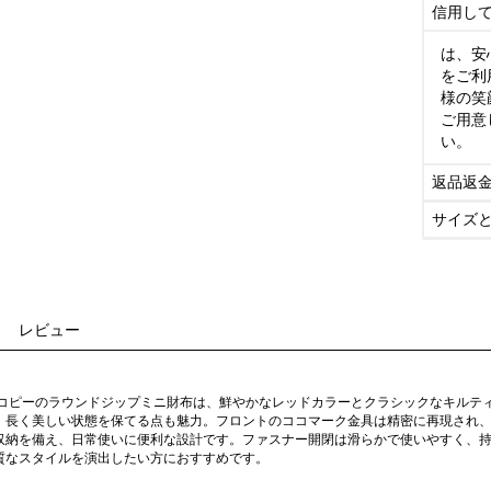
信用し
は、安
をご利
様の笑
ご用意
い。
返品返
サイズ
レビュー
ーコピーのラウンドジップミニ財布は、鮮やかなレッドカラーとクラシックなキルテ
、長く美しい状態を保てる点も魅力。フロントのココマーク金具は精密に再現され
収納を備え、日常使いに便利な設計です。ファスナー開閉は滑らかで使いやすく、
質なスタイルを演出したい方におすすめです。