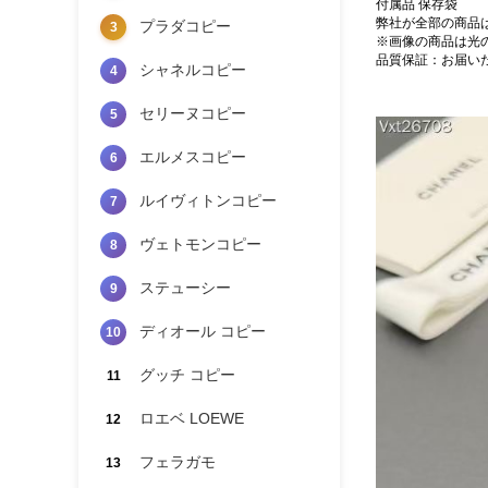
付属品 保存袋
弊社が全部の商品
プラダコピー
3
※画像の商品は光
品質保証：お届い
シャネルコピー
4
セリーヌコピー
5
エルメスコピー
6
ルイヴィトンコピー
7
ヴェトモンコピー
8
ステューシー
9
ディオール コピー
10
グッチ コピー
11
ロエベ LOEWE
12
フェラガモ
13