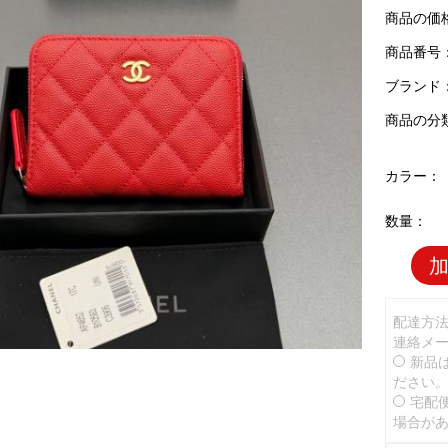
商品の価
商品番号：C
ブランド
商品の分
カラー：
数量：
配達方
連絡メ
新品
ださい
宅配
場合が