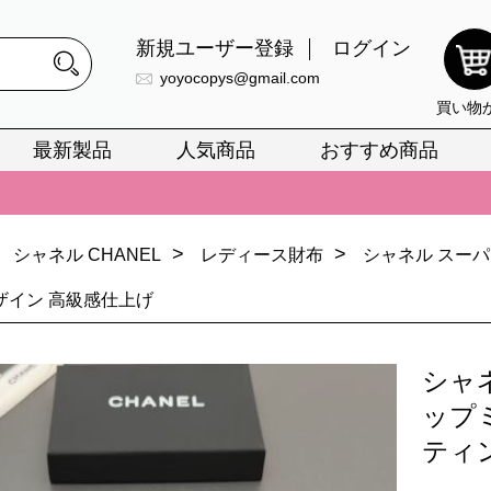
新規ユーザー登録
ログイン
yoyocopys@gmail.com
買い物
最新製品
人気商品
おすすめ商品
正銘のn級スーパーコピーのみ取扱い。最高品質の再現度を安心してお選
026春の新作続々更新中！期間中のご注文でお得な割引をご利用いただ
>
>
シャネル CHANEL
レディース財布
シャネル スー
イ・ヴィトンスーパーコピー バッグ最新モデルが登場。上質な仕上が
ザイン 高級感仕上げ
正銘のn級スーパーコピーのみ取扱い。最高品質の再現度を安心してお選
026春の新作続々更新中！期間中のご注文でお得な割引をご利用いただ
シャ
イ・ヴィトンスーパーコピー バッグ最新モデルが登場。上質な仕上が
ップ
ティ