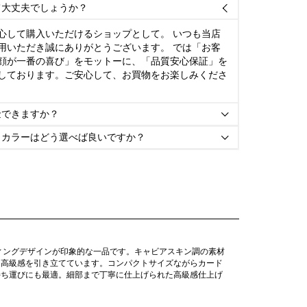
て大丈夫でしょうか？

心して購入いただけるショップとして。 いつも当店
用いただき誠にありがとうございます。 では「お客
顔が一番の喜び」をモットーに、「品質安心保証」を
しております。ご安心して、お買物をお楽しみくださ
金できますか？

とカラーはどう選べば良いですか？

ィングデザインが印象的な一品です。キャビアスキン調の素材
、高級感を引き立てています。コンパクトサイズながらカード
持ち運びにも最適。細部まで丁寧に仕上げられた高級感仕上げ