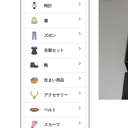
時計
服
ズボン
衣装セット
靴
住まい用品
アクセサリー
ベルト
スカーフ