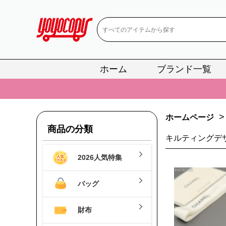
ホーム
ブランド一覧
📢
当店は正真
📢
2
>
ホームページ
📢
新作入荷！ル
商品の分類
キルティングデ
📢
当店は正真
2026人気特集
📢
2
📢
新作入荷！ル
バッグ
財布