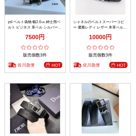
ysl ベルト偽物 幅2.0㎝ 紳士用ベ
シャネルのベルトスーパーコピ
ルト ビジネス 革ベル シルバーバ
ー 優雅レディ レザー 本革ベルト
ックル レディース ブラック
高品質 幅4.0cm ブラック
7500円
10000円
販売個数3件
販売個数3件
佐川急便
佐川急便
HOT
HOT