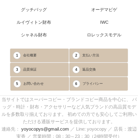
グッチバッグ
オーデマピゲ
ルイヴィトン財布
IWC
シャネル財布
ロレックスモデル
1
2
会社概要
支払い方法
3
4
品質保証
返品交換
5
6
お問い合わせ
プライバシー
当サイトではスーパーコピー・ブランドコピー商品を中心に、 バ
ッグ・時計・財布・アクセサリーなど人気ブランドの高品質モデ
ルを多数取り揃えております。 初めての方でも安心してご利用い
ただける通販サービスを提供しております。
連絡先：
yoyocopys@gmail.com
／ Line: yoyocopy ／ 店長：渡辺
実香 ／ 営業時間：08：30～23：30（24時間受付）