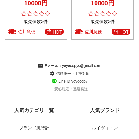
10000円
10000円
販売個数3件
販売個数3件
佐川急便
佐川急便
HOT
HOT
Eメール：
yoyocopys@gmail.com
信頼第一・丁寧対応
Line ID:yoyocopy
安心対応・迅速発送
人気カテゴリ一覧
人気ブランド
ブランド腕時計
ルイヴィトン