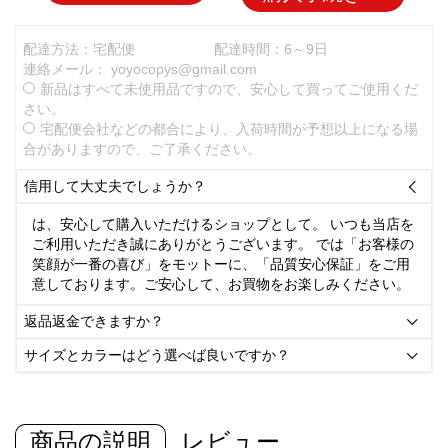
配達方法：宅配便
配達時間：6～9日
連絡メール：
yoyocopys@gmail.com
新品はすべて未使用品ですので、安心して買ってご使用くだ
さい。
宅配便会社などの都合により、入荷時間が予想以上になる場
合がありますので、ご了承ください。
信用して大丈夫でしょうか？

は、安心して購入いただけるショップとして。 いつも当店を
ご利用いただき誠にありがとうございます。 では「お客様の
笑顔が一番の喜び」をモットーに、「品質安心保証」をご用
意しております。ご安心して、お買物をお楽しみください。
返品返金できますか？

サイズとカラーはどう選べば良いですか？

商品の説明
レビュー