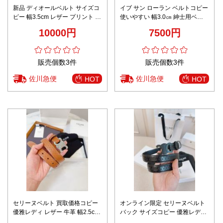
新品 ディオールベルト サイズコ
イブ サン ローラン ベルトコピー
ピー 幅3.5cm レザー プリント メ
使いやすい 幅3.0㎝ 紳士用ベル
ンズ ビジネス 通勤 ブラック
ト ビジネス 革ベル シルバーバッ
10000円
7500円
クル レディース ブラック
販売個数3件
販売個数3件
佐川急便
佐川急便
HOT
HOT
セリーヌベルト 買取価格コピー
オンライン限定 セリーヌベルト
優雅レディ レザー 牛革 幅2.5cm
バック サイズコピー 優雅レディ
ビジネス 高級感 ブラウン
レザー 牛革 ビジネス ブラック