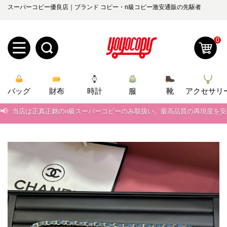
スーパーコピー優良店｜ブランド コピー・n級コピー激安通販の先駆者
0
新
バッグ
規
ロ
財布
時計
服
靴
アクセサリ
📢
当店は正真正銘のn級スーパーコピーのみ取扱い。最高品質の再現度を
ユ
グ
📢
2026春の新作続々更新中！期間中のご注文でお得な割引をご利用いただ
0
ー
イ
📢
新作入荷！ルイ・ヴィトンスーパーコピー バッグ最新モデルが登場。上
ザ
ン
📢
当店は正真正銘のn級スーパーコピーのみ取扱い。最高品質の再現度を
オ
📢
2026春の新作続々更新中！期間中のご注文でお得な割引をご利用いただ
ー
ー
お
yoyocopys@gmail.com
📢
新作入荷！ルイ・ヴィトンスーパーコピー バッグ最新モデルが登場。上
登
ダ
知