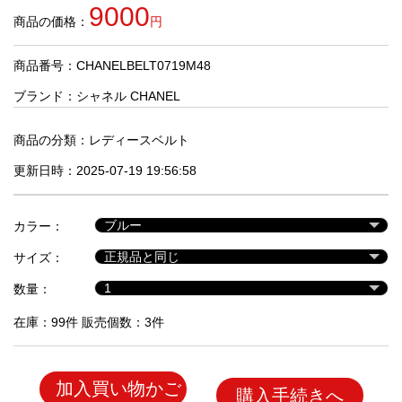
品
9000
商品の価格：
円
商品番号：CHANELBELT0719M48
人
気
ブランド：
シャネル CHANEL
商
品
商品の分類：
レディースベルト
更新日時：2025-07-19 19:56:58
セ
ー
カラー：
ル
商
サイズ：
品
数量：
在庫：99件 販売個数：3件
加入買い物かご
購入手続きへ