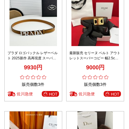
プラダ ロゴバックル レザーベル
最新販売 セリーヌ ベルト アウト
ト 2025新作 高再現度 スーパー
レットスーパーコピー 幅2.5cm
コピー 高評価 口コミ多数 上質感
男女兼用 レザー ビジネス ブラウ
9930円
9000円
仕上げ 精密ディテール
ン
販売個数3件
販売個数3件
佐川急便
佐川急便
HOT
HOT