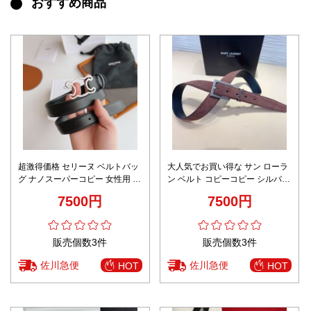
おすすめ商品
超激得価格 セリーヌ ベルトバッ
大人気でお買い得な サン ローラ
グ ナノスーパーコピー 女性用 細
ン ベルト コピーコピー シルバー
ベルト レディース 幅2.5㎝ 牛革
バックル 優雅 ファッション レデ
7500円
7500円
おしゃれ ブラック
ィース ブラウン
販売個数3件
販売個数3件
佐川急便
佐川急便
HOT
HOT