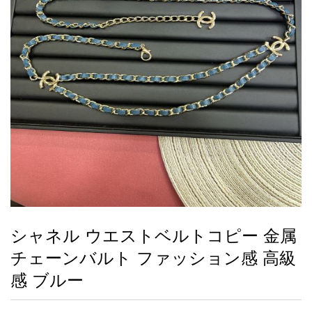
録
ー
ら
アイフォーンケ
管
せ
2026人気特集
アクセサリー
衣装セット
住まい用品
スカーフ
バッグ
ズボン
ベルト
財布
時計
小物
服
靴
ース
理
最
新
製
品
シャネル ウエストベルトコピー 金属
お
チェーンバルト ファッション感 高級
す
す
感 ブルー
め
商