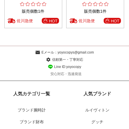
販売個数1件
販売個数1件
佐川急便
佐川急便
HOT
HOT
Eメール：
yoyocopys@gmail.com
信頼第一・丁寧対応
Line ID:yoyocopy
安心対応・迅速発送
人気カテゴリ一覧
人気ブランド
ブランド腕時計
ルイヴィトン
ブランド財布
グッチ