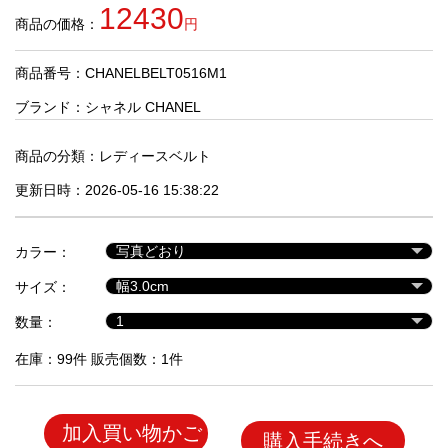
品
12430
商品の価格：
円
商品番号：CHANELBELT0516M1
人
気
ブランド：
シャネル CHANEL
商
品
商品の分類：
レディースベルト
更新日時：2026-05-16 15:38:22
セ
ー
カラー：
ル
商
サイズ：
品
数量：
在庫：99件 販売個数：1件
加入買い物かご
購入手続きへ