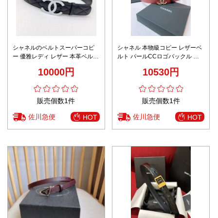
シャネルのベルトスーパーコピ
シャネル 本物級コピー レザーベ
ー 優雅レディ レザー 本革ベルト
ルト パールCCロゴバックル ク
高品質 幅4.0cm ブラック
ラシックデザイン 圧倒的な再現
10000円
10530円
度
販売個数1件
販売個数1件
佐川急便
佐川急便
HOT
HOT