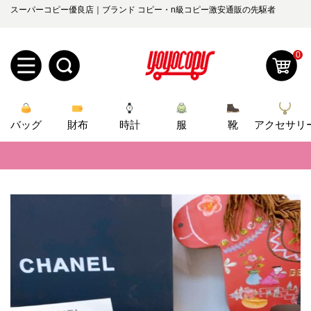
スーパーコピー優良店｜ブランド コピー・n級コピー激安通販の先駆者
0
新
バッグ
規
ロ
財布
時計
服
靴
アクセサリ
📢
当店は正真正銘のn級スーパーコピーのみ取扱い。最高品質の再現度を
ユ
グ
📢
2026春の新作続々更新中！期間中のご注文でお得な割引をご利用いただ
0
ー
イ
📢
新作入荷！ルイ・ヴィトンスーパーコピー バッグ最新モデルが登場。上
ザ
ン
📢
当店は正真正銘のn級スーパーコピーのみ取扱い。最高品質の再現度を
オ
ー
📢
2026春の新作続々更新中！期間中のご注文でお得な割引をご利用いただ
ー
お
yoyocopys@gmail.com
📢
新作入荷！ルイ・ヴィトンスーパーコピー バッグ最新モデルが登場。上
登
ダ
知