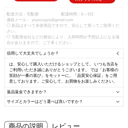
配達方法：宅配便
配達時間：6～9日
連絡メール：
yoyocopys@gmail.com
新品はすべて未使用品ですので、安心して買ってご使用くだ
さい。
宅配便会社などの都合により、入荷時間が予想以上になる場
合がありますので、ご了承ください。
信用して大丈夫でしょうか？

は、安心して購入いただけるショップとして。 いつも当店を
ご利用いただき誠にありがとうございます。 では「お客様の
笑顔が一番の喜び」をモットーに、「品質安心保証」をご用
意しております。ご安心して、お買物をお楽しみください。
返品返金できますか？

サイズとカラーはどう選べば良いですか？

商品の説明
レビュー