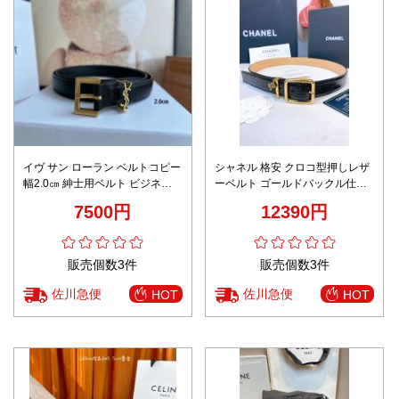
イヴ サン ローラン ベルトコピー
シャネル 格安 クロコ型押しレザ
幅2.0㎝ 紳士用ベルト ビジネス
ーベルト ゴールドバックル仕様
革ベル ゴールドバックル レディ
満足度高い 高級感演出
7500円
12390円
ース ブラック
販売個数3件
販売個数3件
佐川急便
佐川急便
HOT
HOT