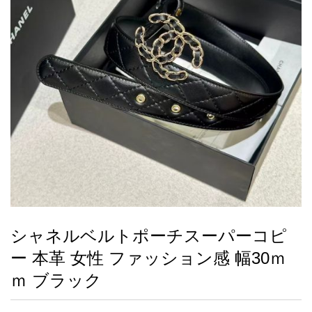
録
ー
ら
アイフォーンケ
管
せ
2026人気特集
アクセサリー
衣装セット
住まい用品
スカーフ
バッグ
ズボン
ベルト
財布
時計
小物
服
靴
ース
理
最
新
製
品
シャネルベルトポーチスーパーコピ
お
ー 本革 女性 ファッション感 幅30ｍ
す
す
ｍ ブラック
め
商