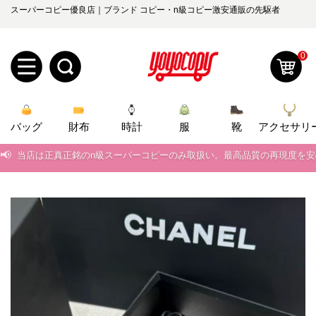
スーパーコピー優良店｜ブランド コピー・n級コピー激安通販の先駆者
0
新
バッグ
規
ロ
財布
時計
服
靴
アクセサリ
📢
当店は正真正銘のn級スーパーコピーのみ取扱い。最高品質の再現度を
ユ
グ
📢
2026春の新作続々更新中！期間中のご注文でお得な割引をご利用いただ
0
ー
イ
📢
新作入荷！ルイ・ヴィトンスーパーコピー バッグ最新モデルが登場。上
📢
当店は正真正銘のn級スーパーコピーのみ取扱い。最高品質の再現度を
ザ
ン
オ
📢
2026春の新作続々更新中！期間中のご注文でお得な割引をご利用いただ
ー
ー
お
yoyocopys@gmail.com
📢
新作入荷！ルイ・ヴィトンスーパーコピー バッグ最新モデルが登場。上
登
ダ
知