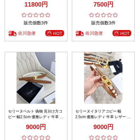
2025新作 高再現度 高級感仕上げ
ルバーバックル 高級品 レディー
11800円
7500円
確実に届く
ス ブラウン
販売個数3件
販売個数3件
佐川急便
佐川急便
HOT
HOT
セリーヌベルト 偽物 見分け方コ
セリーヌイタリアコピー 幅
ピー 幅2.5cm 優雅レディ 牛革 レ
2.5cm 優雅レディ 牛革 レザー ビ
ザー 両面 ブラウン
ジネス カジュアル ブラウン
9000円
9000円