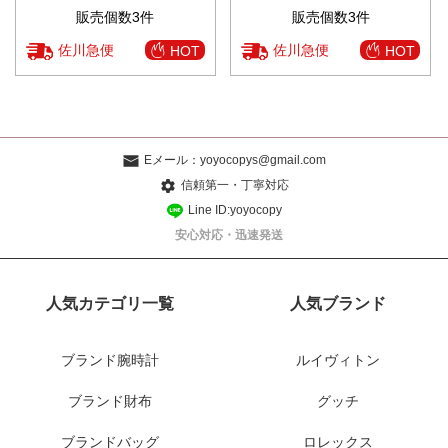
販売個数3件
販売個数3件
佐川急便
佐川急便
HOT
HOT
Eメール：
yoyocopys@gmail.com
信頼第一・丁寧対応
Line ID:yoyocopy
安心対応・迅速発送
人気カテゴリ一覧
人気ブランド
ブランド腕時計
ルイヴィトン
ブランド財布
グッチ
ブランドバッグ
ロレックス