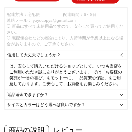
配達方法：宅配便
配達時間：6～9日
連絡メール：
yoyocopys@gmail.com
新品はすべて未使用品ですので、安心して買ってご使用くだ
さい。
宅配便会社などの都合により、入荷時間が予想以上になる場
合がありますので、ご了承ください。
信用して大丈夫でしょうか？

は、安心して購入いただけるショップとして。 いつも当店を
ご利用いただき誠にありがとうございます。 では「お客様の
笑顔が一番の喜び」をモットーに、「品質安心保証」をご用
意しております。ご安心して、お買物をお楽しみください。
返品返金できますか？

サイズとカラーはどう選べば良いですか？

商品の説明
レビュー