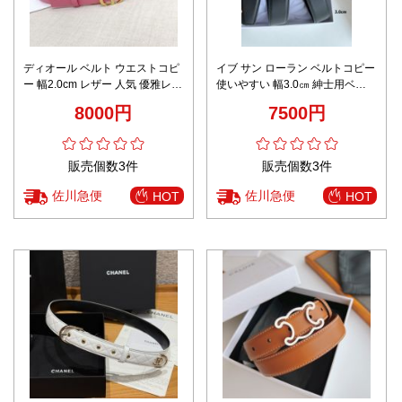
ディオール ベルト ウエストコピ
イブ サン ローラン ベルトコピー
ー 幅2.0cm レザー 人気 優雅レデ
使いやすい 幅3.0㎝ 紳士用ベル
ィ ビジネス 通勤 ピンク
ト ビジネス 革ベル シルバーバッ
8000円
7500円
クル レディース ブラック
販売個数3件
販売個数3件
佐川急便
佐川急便
HOT
HOT