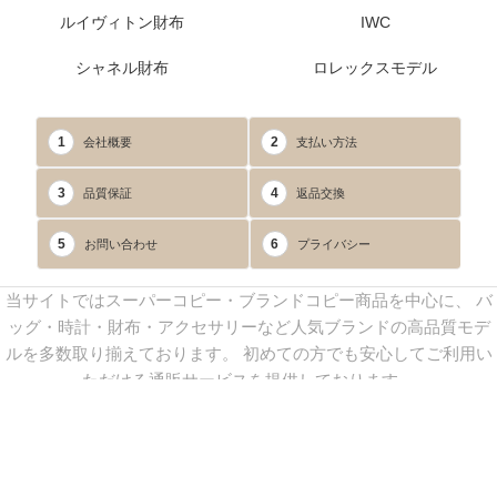
ルイヴィトン財布
IWC
シャネル財布
ロレックスモデル
1
2
会社概要
支払い方法
3
4
品質保証
返品交換
5
6
お問い合わせ
プライバシー
当サイトではスーパーコピー・ブランドコピー商品を中心に、 バ
ッグ・時計・財布・アクセサリーなど人気ブランドの高品質モデ
ルを多数取り揃えております。 初めての方でも安心してご利用い
ただける通販サービスを提供しております。
連絡先：
yoyocopys@gmail.com
／ Line: yoyocopy ／ 店長：渡辺
実香 ／ 営業時間：08：30～23：30（24時間受付）
※当WEBサイト掲載写真の無断転載・外部利用を禁止します。
Copyright © 2013-2025
YOYOCOPY
All Rights Reserved.
sitemap