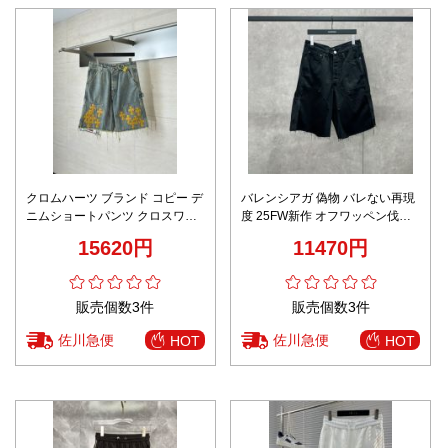
クロムハーツ ブランド コピー デ
バレンシアガ 偽物 バレない再現
ニムショートパンツ クロスワッ
度 25FW新作 オフワッペン伐木
ペンデザイン ダメージ加工 高再
風デニムショーツ 粗野感×先鋭モ
15620円
11470円
現度
ード
販売個数3件
販売個数3件
佐川急便
佐川急便
HOT
HOT