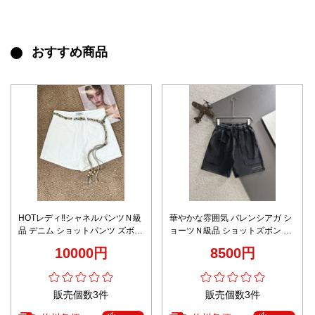
おすすめ商品
HOTレディ‼シャネルパンツＮ級
華やかな雰囲気 バレンシアガ シ
品 デニム ショットパンツ ズボン
ョーツＮ級品 ショットズボン ゆ
美脚 セクシー ホワイト
ったり 綿 ブラック
10000円
8500円
販売個数3件
販売個数3件