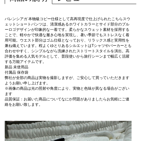
バレンシアガ 本物級コピー仕様として高再現度で仕上げられたこちらスウ
ェットショートパンツは、清潔感あるホワイトカラーとサイド部分のブル
ーロゴデザインが印象的な一着です。柔らかなスウェット素材を採用する
ことで、軽やかで快適な履き心地を実現し、暑い季節でもストレスなく着
用可能。ウエスト部分はゴム仕様となっており、リラックス感と実用性を
兼ね備えています。程よくゆとりあるシルエットはTシャツやパーカーとも
合わせやすく、シンプルながら洗練されたストリートスタイルを演出。高
評価を集める人気モデルとして、普段使いから旅行シーンまで幅広く活躍
する万能アイテムです。
新品 未使用品
付属品 保存袋
弊社が全部の商品は実物を撮影しますが、ご安心して買っていただきます
ようお願い申し上げます。
※画像の商品は光の照射や角度により、実物と色味が異なる場合がござい
ます
品質保証：お届いた商品についてなにか問題がありましたらお気軽にご連
絡をお願い致します。