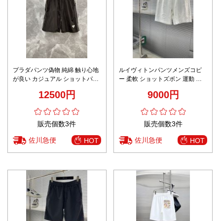
プラダパンツ偽物 純綿 触り心地
ルイヴィトンパンツメンズコピ
が良い カジュアル ショットパン
ー 柔軟 ショットズボン 運動 ラ
ツ ゆったり 快適 メンズ ブラッ
ンニング 純綿 ホワイト
12500円
9000円
ク
販売個数3件
販売個数3件
佐川急便
佐川急便
HOT
HOT