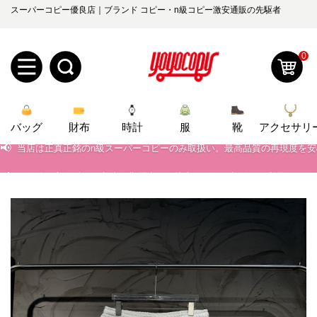
スーパーコピー優良店｜ブランド コピー・n級コピー激安通販の先駆者
0
新
📢
当店は正真正銘のn級スーパーコピーのみ取扱い。最高品質の再現度を
バッグ
規
ロ
財布
時計
服
靴
アクセサリ
📢
2026春の新作続々更新中！期間中のご注文でお得な割引をご利用いただ
ユ
グ
📢
新作入荷！ルイ・ヴィトンスーパーコピー バッグ最新モデルが登場。上
0
ー
イ
📢
当店は正真正銘のn級スーパーコピーのみ取扱い。最高品質の再現度を
ザ
ン
オ
📢
2026春の新作続々更新中！期間中のご注文でお得な割引をご利用いただ
ー
ー
お
📢
新作入荷！ルイ・ヴィトンスーパーコピー バッグ最新モデルが登場。上
yoyocopys@gmail.com
登
ダ
知