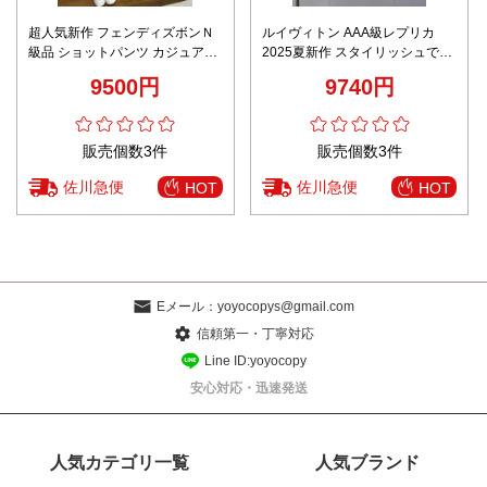
超人気新作 フェンディズボンＮ
ルイヴィトン AAA級レプリカ
級品 ショットパンツ カジュアル
2025夏新作 スタイリッシュで快
純綿 ビーチ 花柄 通気性いい ブ
適な真夏の定番パンツ メンズシ
9500円
9740円
ラウン
ョーツ
販売個数3件
販売個数3件
佐川急便
佐川急便
HOT
HOT
Eメール：
yoyocopys@gmail.com
信頼第一・丁寧対応
Line ID:yoyocopy
安心対応・迅速発送
人気カテゴリ一覧
人気ブランド