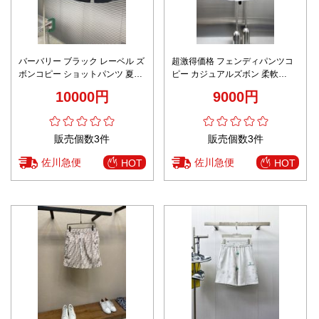
バーバリー ブラック レーベル ズ
超激得価格 フェンディパンツコ
ボンコピー ショットパンツ 夏新
ピー カジュアルズボン 柔軟
作 ズボン ブラック
100％綿 スポーツ ホワイト
10000円
9000円
販売個数3件
販売個数3件
佐川急便
佐川急便
HOT
HOT