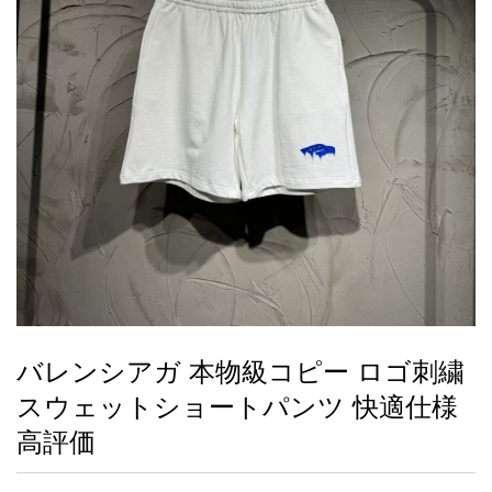
録
ー
ら
アイフォーンケ
管
せ
2026人気特集
アクセサリー
衣装セット
住まい用品
スカーフ
バッグ
ズボン
ベルト
財布
時計
小物
服
靴
ース
理
最
新
製
品
バレンシアガ 本物級コピー ロゴ刺繍
お
スウェットショートパンツ 快適仕様
す
す
高評価
め
商