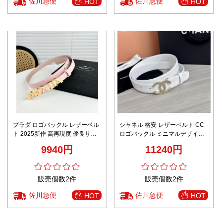
佐川急便
佐川急便
HOT
HOT
プラダ ロゴバックル レザーベル
シャネル 格安 レザーベルト CC
ト 2025新作 高再現度 優良サイ
ロゴバックル ミニマルデザイン
ト 高評価 口コミ多数 上質感仕上
満足度高い
9940円
11240円
げ 精密ディテール
販売個数2件
販売個数2件
佐川急便
佐川急便
HOT
HOT