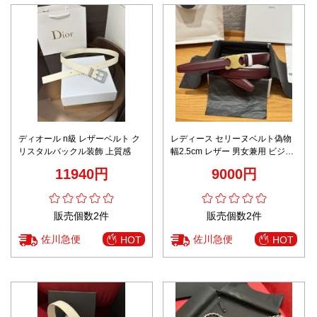
ディオール n級 レザーベルト ク
レディース セリーヌベルト偽物
リスタルバックル装飾 上質感
幅2.5cm レザー 男女兼用 ビジネ
ス 通勤 ゴールドバックル レッド
11940円
9000円
販売個数2件
販売個数2件
佐川急便
佐川急便
HOT
HOT