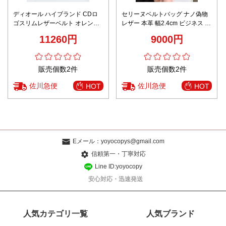
ディオール ハイブランド CDロ
セリーヌベルトバッグ ナノ偽物
ゴスリムレザーベルト オレンジ
レザー 本革 幅2.4cm ビジネス 優
カラー仕様 発送保証
雅レディ ブルー
11260円
9000円
販売個数2件
販売個数2件
佐川急便
佐川急便
HOT
HOT
Eメール：
yoyocopys@gmail.com
信頼第一・丁寧対応
Line ID:yoyocopy
安心対応・迅速発送
人気カテゴリ一覧
人気ブランド