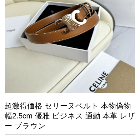
録
ー
ら
アイフォーンケ
管
せ
2026人気特集
アクセサリー
衣装セット
住まい用品
スカーフ
バッグ
ズボン
ベルト
財布
時計
小物
服
靴
ース
理
最
新
製
品
超激得価格 セリーヌベルト 本物偽物
お
幅2.5cm 優雅 ビジネス 通勤 本革 レザ
す
す
ー ブラウン
め
商