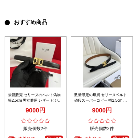
おすすめ商品
最新販売 セリーヌのベルト偽物
数量限定の爆買 セリーヌベルト
幅2.5cm 男女兼用 レザー ビジネ
値段スーパーコピー 幅2.5cm 優
ス 両面兼用 ブラック
雅レディ 牛革 レザー ブラック
9000円
9000円
販売個数2件
販売個数2件