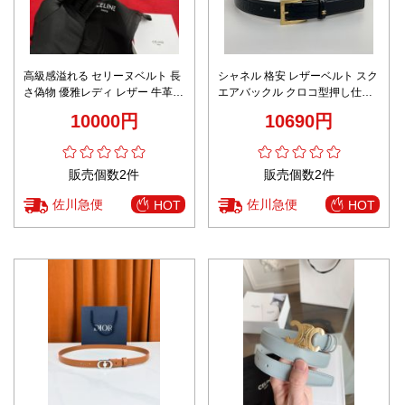
高級感溢れる セリーヌベルト 長
シャネル 格安 レザーベルト スク
さ偽物 優雅レディ レザー 牛革
エアバックル クロコ型押し仕上
ビジネス 人気 ブラウン
げ 発送保証
10000円
10690円
販売個数2件
販売個数2件
佐川急便
佐川急便
HOT
HOT