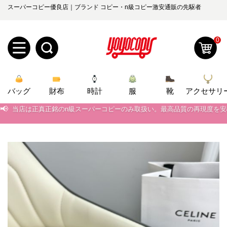
スーパーコピー優良店｜ブランド コピー・n級コピー激安通販の先駆者
0
新
バッグ
規
ロ
財布
時計
服
靴
アクセサリ
📢
当店は正真正銘のn級スーパーコピーのみ取扱い。最高品質の再現度を
ユ
グ
📢
2026春の新作続々更新中！期間中のご注文でお得な割引をご利用いただ
0
📢
新作入荷！ルイ・ヴィトンスーパーコピー バッグ最新モデルが登場。上
ー
イ
📢
当店は正真正銘のn級スーパーコピーのみ取扱い。最高品質の再現度を
ザ
ン
オ
📢
2026春の新作続々更新中！期間中のご注文でお得な割引をご利用いただ
ー
ー
お
📢
新作入荷！ルイ・ヴィトンスーパーコピー バッグ最新モデルが登場。上
yoyocopys@gmail.com
登
ダ
知