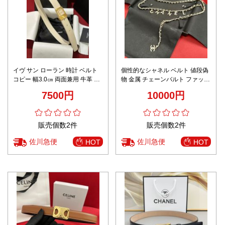
イヴ サン ローラン 時計 ベルト
個性的なシャネル ベルト 値段偽
コピー 幅3.0㎝ 両面兼用 牛革 ゴ
物 金属 チェーンバルト ファッシ
ールドバックル 高級品 レディー
ョン感 上質商品 ゴールド
7500円
10000円
ス ホワイト
販売個数2件
販売個数2件
佐川急便
佐川急便
HOT
HOT