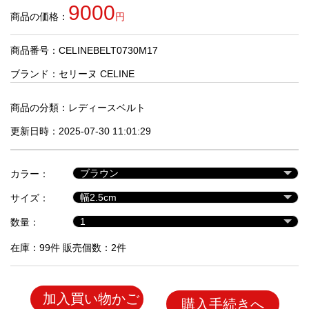
品
9000
商品の価格：
円
商品番号：CELINEBELT0730M17
人
気
ブランド：
セリーヌ CELINE
商
品
商品の分類：
レディースベルト
更新日時：2025-07-30 11:01:29
セ
ー
カラー：
ル
商
サイズ：
品
数量：
在庫：99件 販売個数：2件
加入買い物かご
購入手続きへ