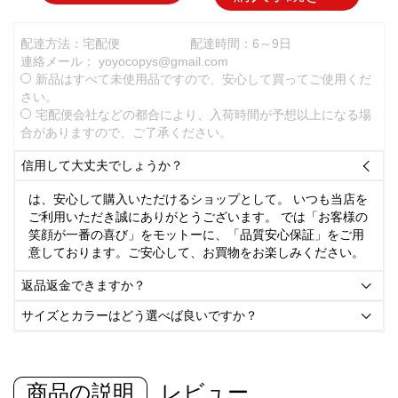
配達方法：宅配便
配達時間：6～9日
連絡メール：
yoyocopys@gmail.com
新品はすべて未使用品ですので、安心して買ってご使用くだ
さい。
宅配便会社などの都合により、入荷時間が予想以上になる場
合がありますので、ご了承ください。
信用して大丈夫でしょうか？

は、安心して購入いただけるショップとして。 いつも当店を
ご利用いただき誠にありがとうございます。 では「お客様の
笑顔が一番の喜び」をモットーに、「品質安心保証」をご用
意しております。ご安心して、お買物をお楽しみください。
返品返金できますか？

サイズとカラーはどう選べば良いですか？

商品の説明
レビュー