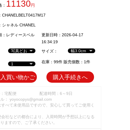
11130
格：
円
HANELBELT0417M17
：
シャネル CHANEL
類：
レディースベル
更新日時：2026-04-17
16:34:19
サイズ：
在庫：99件 販売個数：1件
加入買い物かご
購入手続きへ
法：宅配便
配達時間：6～9日
ール：
yoyocopys@gmail.com
はすべて未使用品ですので、安心して買ってご使用く
。
便会社などの都合により、入荷時間が予想以上になる
ありますので、ご了承ください。