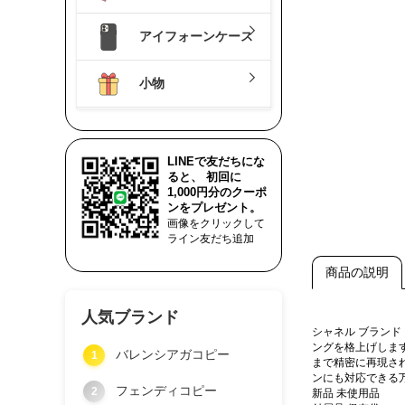
アイフォーンケース
小物
LINEで友だちにな
ると、 初回に
1,000円分のクーポ
ンをプレゼント。
画像をクリックして
ライン友だち追加
商品の説明
人気ブランド
シャネル ブラン
ングを格上げしま
バレンシアガコピー
1
まで精密に再現さ
ンにも対応できる
フェンディコピー
2
新品 未使用品