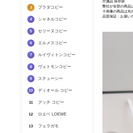
付属品 保存袋
弊社が全部の商品
プラダコピー
3
※画像の商品は光
品質保証：お届い
シャネルコピー
4
セリーヌコピー
5
エルメスコピー
6
ルイヴィトンコピー
7
ヴェトモンコピー
8
ステューシー
9
ディオール コピー
10
グッチ コピー
11
ロエベ LOEWE
12
フェラガモ
13