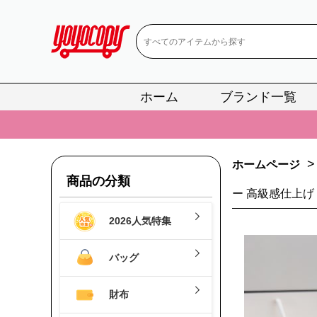
ホーム
ブランド一覧
📢
当店は正真
📢
2
>
ホームページ
📢
新作入荷！ル
商品の分類
ー 高級感仕上げ
📢
当店は正真
2026人気特集
📢
2
📢
新作入荷！ル
バッグ
財布