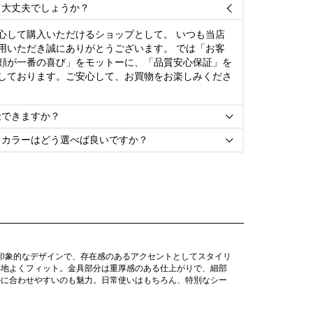
て大丈夫でしょうか？

心して購入いただけるショップとして。 いつも当店
用いただき誠にありがとうございます。 では「お客
顔が一番の喜び」をモットーに、「品質安心保証」を
しております。ご安心して、お買物をお楽しみくださ
金できますか？

とカラーはどう選べば良いですか？

が印象的なデザインで、存在感のあるアクセントとしてスタイリ
心地よくフィット。金具部分は重厚感のある仕上がりで、細部
ルに合わせやすいのも魅力。日常使いはもちろん、特別なシー