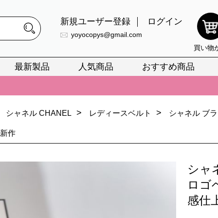
新規ユーザー登録
ログイン
yoyocopys@gmail.com
買い物
最新製品
人気商品
おすすめ商品
正銘のn級スーパーコピーのみ取扱い。最高品質の再現度を安心してお選
026春の新作続々更新中！期間中のご注文でお得な割引をご利用いただ
>
>
シャネル CHANEL
レディースベルト
シャネル ブ
イ・ヴィトンスーパーコピー バッグ最新モデルが登場。上質な仕上が
 新作
正銘のn級スーパーコピーのみ取扱い。最高品質の再現度を安心してお選
026春の新作続々更新中！期間中のご注文でお得な割引をご利用いただ
シャ
イ・ヴィトンスーパーコピー バッグ最新モデルが登場。上質な仕上が
ロゴ
感仕