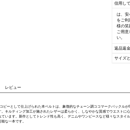
信用し
は、安
をご利
様の笑
ご用意
い。
返品返
サイズ
レビュー
ド コピーとして仕上げられた本ベルトは、象徴的なチェーン調ココマークバックル
す。キルティング加工が施されたレザーは柔らかく、しなやかな質感でウエストに
れています。新作としてトレンド性も高く、デニムやワンピースなど様々なスタイ
万能な一本です。