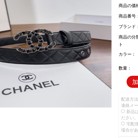
商品の価
商品番号：C
ブランド
商品の分
ト
カラー：
数量：
配達方
連絡メ
新品
ださい
宅配
場合が