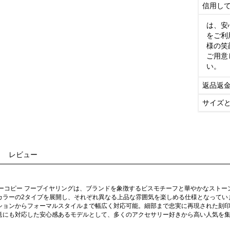
信用し
は、安
をご利
様の笑
ご用意
い。
返品返
サイズ
レビュー
パーコピー フープイヤリングは、ブランドを象徴するビスモチーフと華やかなスト
カラーの2タイプを展開し、それぞれ異なる上品な雰囲気を楽しめる仕様となってい
ションからフォーマルスタイルまで幅広く対応可能。細部まで忠実に再現された刻
送にも対応した安心感あるモデルとして、多くのアクセサリー好きから高い人気を