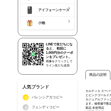
アイフォーンケース
小物
LINEで友だちにな
ると、 初回に
1,000円分のクーポ
ンをプレゼント。
画像をクリックして
ライン友だち追加
商品の説明
人気ブランド
カルティエ スー
とピンクゴールド
バレンシアガコピー
1
カジュアルファッ
ます。秘密厳守配
フェンディコピー
2
新品 未使用品