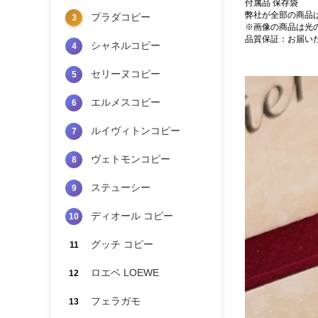
付属品 保存袋
弊社が全部の商品
プラダコピー
3
※画像の商品は光
品質保証：お届い
シャネルコピー
4
セリーヌコピー
5
エルメスコピー
6
ルイヴィトンコピー
7
ヴェトモンコピー
8
ステューシー
9
ディオール コピー
10
グッチ コピー
11
ロエベ LOEWE
12
フェラガモ
13