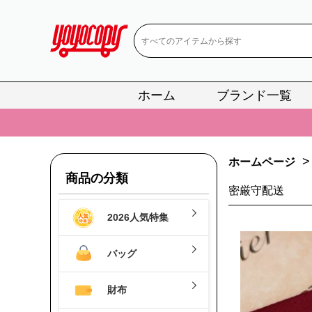
ホーム
ブランド一覧
📢
当店は正真
📢
2
📢
新作入荷！ル
>
ホームページ
商品の分類
📢
当店は正真
密厳守配送
📢
2
2026人気特集
📢
新作入荷！ル
バッグ
財布