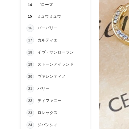
ゴローズ
14
ミュウミュウ
15
バーバリー
16
カルティエ
17
イヴ・サンローラン
18
ストーンアイランド
19
ヴァレンティノ
20
バリー
21
ティファニー
22
ロレックス
23
ジバンシィ
24