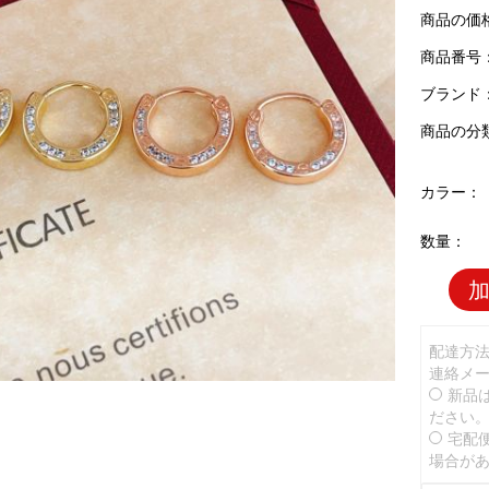
商品の価
商品番号：C
ブランド
商品の分
カラー：
数量：
配達方
連絡メ
新品
ださい
宅配
場合が