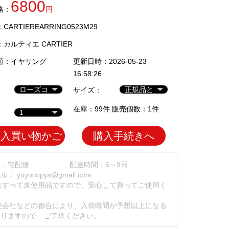
6800
格：
円
ARTIEREARRING0523M29
：
カルティエ CARTIER
類：
イヤリング
更新日時：2026-05-23
16:58:26
サイズ：
在庫：99件 販売個数：1件
加入買い物かご
購入手続きへ
法：宅配便
配達時間：6～9日
ール：
yoyocopys@gmail.com
はすべて未使用品ですので、安心して買ってご使用く
。
便会社などの都合により、入荷時間が予想以上になる
ありますので、ご了承ください。