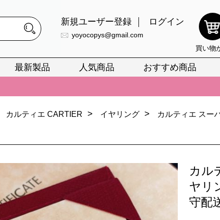
新規ユーザー登録
ログイン
yoyocopys@gmail.com
買い物
最新製品
人気商品
おすすめ商品
正銘のn級スーパーコピーのみ取扱い。最高品質の再現度を安心してお選
026春の新作続々更新中！期間中のご注文でお得な割引をご利用いただ
イ・ヴィトンスーパーコピー バッグ最新モデルが登場。上質な仕上が
>
>
カルティエ CARTIER
イヤリング
カルティエ スー
正銘のn級スーパーコピーのみ取扱い。最高品質の再現度を安心してお選
026春の新作続々更新中！期間中のご注文でお得な割引をご利用いただ
イ・ヴィトンスーパーコピー バッグ最新モデルが登場。上質な仕上が
カル
ヤリ
守配