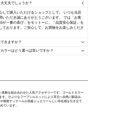
て大丈夫でしょうか？

心して購入いただけるショップとして。 いつも当店
用いただき誠にありがとうございます。 では「お客
顔が一番の喜び」をモットーに、「品質安心保証」を
しております。ご安心して、お買物をお楽しみくださ
金できますか？

とカラーはどう選べば良いですか？

ーン装飾を組み合わせた人気アクセサリーです。ゴールドカラー
ます。小ぶりなフープシルエットにより耳元へ自然に馴染み、
印や精密ディテールが高級ジュエリーらしい存在感を引き立て
集めています。