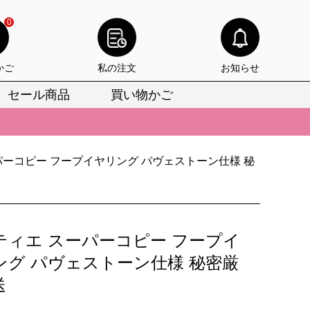
0
かご
私の注文
お知らせ
セール商品
買い物かご
びいただけます。
けます。
りをお見逃しなく。
パーコピー フープイヤリング パヴェストーン仕様 秘
びいただけます。
けます。
りをお見逃しなく。
ティエ スーパーコピー フープイ
ング パヴェストーン仕様 秘密厳
送