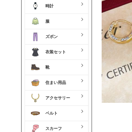
時計
服
ズボン
衣装セット
靴
住まい用品
アクセサリー
ベルト
スカーフ