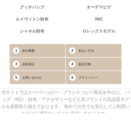
グッチバッグ
オーデマピゲ
ルイヴィトン財布
IWC
シャネル財布
ロレックスモデル
1
2
会社概要
支払い方法
3
4
品質保証
返品交換
5
6
お問い合わせ
プライバシー
当サイトではスーパーコピー・ブランドコピー商品を中心に、 バ
ッグ・時計・財布・アクセサリーなど人気ブランドの高品質モデ
ルを多数取り揃えております。 初めての方でも安心してご利用い
ただける通販サービスを提供しております。
連絡先：
yoyocopys@gmail.com
／ Line: yoyocopy ／ 店長：渡辺
実香 ／ 営業時間：08：30～23：30（24時間受付）