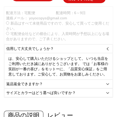
配達方法：宅配便
配達時間：6～9日
連絡メール：
yoyocopys@gmail.com
新品はすべて未使用品ですので、安心して買ってご使用くだ
さい。
宅配便会社などの都合により、入荷時間が予想以上になる場
合がありますので、ご了承ください。
信用して大丈夫でしょうか？

は、安心して購入いただけるショップとして。 いつも当店を
ご利用いただき誠にありがとうございます。 では「お客様の
笑顔が一番の喜び」をモットーに、「品質安心保証」をご用
意しております。ご安心して、お買物をお楽しみください。
返品返金できますか？

サイズとカラーはどう選べば良いですか？

商品の説明
レビュー