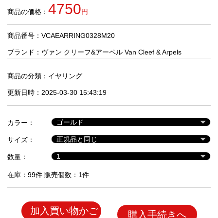
品
4750
商品の価格：
円
商品番号：VCAEARRING0328M20
人
気
ブランド：
ヴァン クリーフ&アーペル Van Cleef & Arpels
商
品
商品の分類：
イヤリング
更新日時：2025-03-30 15:43:19
セ
ー
カラー：
ル
商
サイズ：
品
数量：
在庫：99件 販売個数：1件
加入買い物かご
購入手続きへ