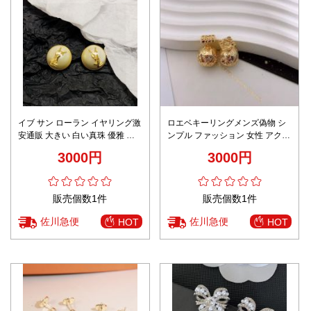
イブ サン ローラン イヤリング激
ロエベキーリングメンズ偽物 シ
安通販 大きい 白い真珠 優雅 青
ンプル ファッション 女性 アクセ
春風 おしゃれ ファッション ゴー
サリー 丸い形 ゴールド
3000円
3000円
ルド
販売個数1件
販売個数1件
佐川急便
佐川急便
HOT
HOT