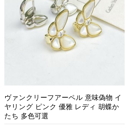
録
ー
ら
アイフォーンケ
管
せ
2026人気特集
アクセサリー
衣装セット
住まい用品
スカーフ
バッグ
ズボン
ベルト
財布
時計
小物
服
靴
ース
理
最
新
製
品
ヴァンクリーフアーペル 意味偽物 イ
お
ヤリング ピンク 優雅 レディ 胡蝶か
す
す
たち 多色可選
め
商