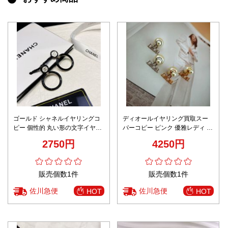
ゴールド シャネルイヤリングコ
ディオールイヤリング買取スー
ピー 個性的 丸い形の文字イヤリ
パーコピー ピンク 優雅レディ 真
ング 黒白の琺瑯 ファッション ブ
珠飾り 2色可選
2750円
4250円
ラック
販売個数1件
販売個数1件
佐川急便
佐川急便
HOT
HOT