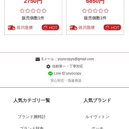
2750円
6850円
ンド飾り 真珠飾り シルバー
販売個数1件
販売個数1件
佐川急便
佐川急便
HOT
HOT
Eメール：
yoyocopys@gmail.com
信頼第一・丁寧対応
Line ID:yoyocopy
安心対応・迅速発送
人気カテゴリ一覧
人気ブランド
ブランド腕時計
ルイヴィトン
ブランド財布
グッチ