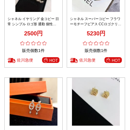
シャネル イヤリング 金コピー 日
シャネル スーパーコピー フラワ
常 シンプル ロゴ形 通勤 個性的
ーモチーフピアス CCロゴクリス
な雰囲気 大きい ブラック
タル装飾 ラグジュアリー仕様 レ
2500円
5230円
ビュー高リピ率
販売個数1件
販売個数1件
佐川急便
佐川急便
HOT
HOT