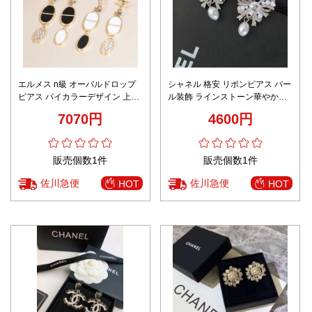
エルメス n級 オーバルドロップ
シャネル 格安 リボンピアス パー
ピアス バイカラーデザイン 上質
ル装飾 ラインストーン華やかデ
感
ザイン ブランド代用
7070円
4600円
販売個数1件
販売個数1件
佐川急便
佐川急便
HOT
HOT