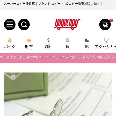
スーパーコピー優良店｜ブランド コピー・n級コピー激安通販の先駆者
0
新
バッグ
規
ロ
財布
時計
服
靴
アクセサリ
📢
当店は正真正銘のn級スーパーコピーのみ取扱い。最高品質の再現度を
ユ
グ
📢
2026春の新作続々更新中！期間中のご注文でお得な割引をご利用いただ
0
ー
イ
📢
新作入荷！ルイ・ヴィトンスーパーコピー バッグ最新モデルが登場。上
ザ
ン
📢
当店は正真正銘のn級スーパーコピーのみ取扱い。最高品質の再現度を
オ
📢
2026春の新作続々更新中！期間中のご注文でお得な割引をご利用いただ
ー
ー
お
yoyocopys@gmail.com
📢
新作入荷！ルイ・ヴィトンスーパーコピー バッグ最新モデルが登場。上
登
ダ
知