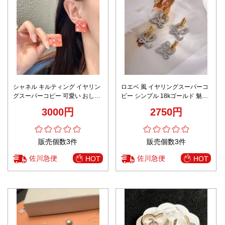
シャネル キルティング イヤリン
ロエベ 風 イヤリングスーパーコ
グスーパーコピー 可愛い おしゃ
ピー シンプル 18kゴールド 魅力
れ 骰子かたち ファッション レッ
的 女性のアクセサリー ダイヤモ
3000円
2750円
ド
ンド飾り 真珠飾り シルバー
販売個数3件
販売個数3件
佐川急便
佐川急便
HOT
HOT