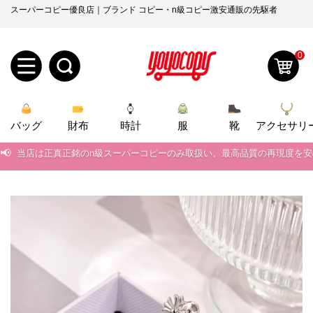
スーパーコピー優良店｜ブランド コピー・n級コピー激安通販の先駆者
0
新
バッグ
規
ロ
財布
時計
服
靴
アクセサリ
📢
当店は正真正銘のn級スーパーコピーのみ取扱い。最高品質の再現度を
ユ
グ
📢
2026春の新作続々更新中！期間中のご注文でお得な割引をご利用いただ
0
ー
イ
📢
新作入荷！ルイ・ヴィトンスーパーコピー バッグ最新モデルが登場。上
ザ
ン
📢
当店は正真正銘のn級スーパーコピーのみ取扱い。最高品質の再現度を
オ
📢
2026春の新作続々更新中！期間中のご注文でお得な割引をご利用いただ
ー
ー
お
yoyocopys@gmail.com
📢
新作入荷！ルイ・ヴィトンスーパーコピー バッグ最新モデルが登場。上
登
ダ
知