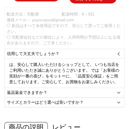
配達方法：宅配便
配達時間：6～9日
連絡メール：
yoyocopys@gmail.com
新品はすべて未使用品ですので、安心して買ってご使用くだ
さい。
宅配便会社などの都合により、入荷時間が予想以上になる場
合がありますので、ご了承ください。
信用して大丈夫でしょうか？

は、安心して購入いただけるショップとして。 いつも当店を
ご利用いただき誠にありがとうございます。 では「お客様の
笑顔が一番の喜び」をモットーに、「品質安心保証」をご用
意しております。ご安心して、お買物をお楽しみください。
返品返金できますか？

サイズとカラーはどう選べば良いですか？

商品の説明
レビュー