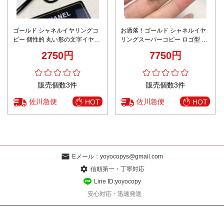
ゴールド シャネルイヤリングコ
お洒落！ゴールド シャネルイヤ
ピー 個性的 丸い形の文字イヤリ
リングスーパーコピー ロゴ型 激
ング 黒白の琺瑯 ファッション ブ
安品 人気定番 レディース シルバ
2750円
7750円
ラック
ー
販売個数3件
販売個数3件
佐川急便
佐川急便
HOT
HOT
Eメール：
yoyocopys@gmail.com
信頼第一・丁寧対応
Line ID:yoyocopy
安心対応・迅速発送