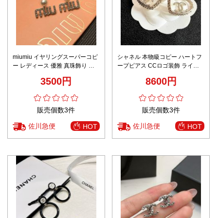
miumiu イヤリングスーパーコピ
シャネル 本物級コピー ハートフ
ー レディース 優雅 真珠飾り ロ
ープピアス CCロゴ装飾 ライン
ゴ形 ダイヤモンド付き シルバー
ストーン輝き エレガント設計 発
3500円
8600円
送保証
販売個数3件
販売個数3件
佐川急便
佐川急便
HOT
HOT