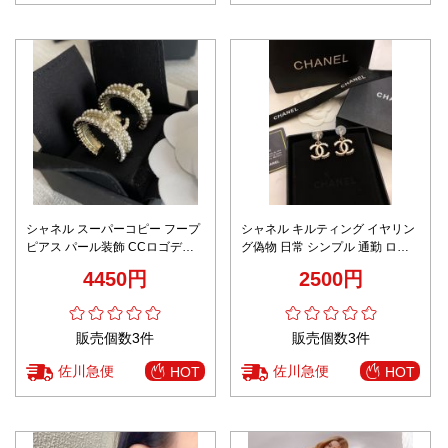
シャネル スーパーコピー フープ
シャネル キルティング イヤリン
ピアス パール装飾 CCロゴデザ
グ偽物 日常 シンプル 通勤 ロゴ
イン ゴールドエレガント仕様 リ
形 おしゃれ オンライン限定 ゴー
4450円
2500円
ピーター多数
ルド色
販売個数3件
販売個数3件
佐川急便
佐川急便
HOT
HOT