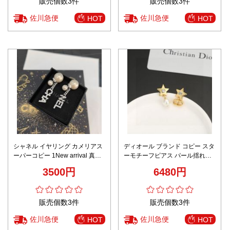
販売個数3件
販売個数3件
佐川急便
佐川急便
HOT
HOT
シャネル イヤリング カメリアス
ディオール ブランド コピー スタ
ーパーコピー 1New arrival 真珠
ーモチーフピアス パール揺れる
シンプル 女性 青春風 18Kゴール
デザイン 上質感
3500円
6480円
ド ホワイト
販売個数3件
販売個数3件
佐川急便
佐川急便
HOT
HOT