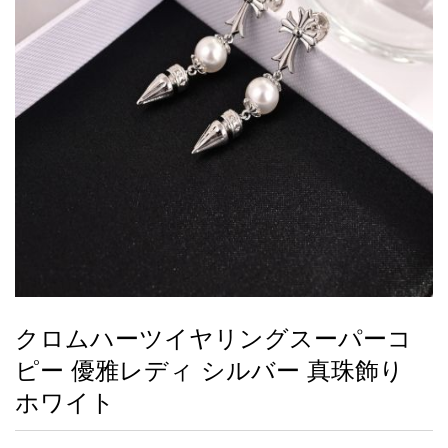
録
ー
ら
アイフォーンケ
管
せ
2026人気特集
アクセサリー
衣装セット
住まい用品
スカーフ
バッグ
ズボン
ベルト
財布
時計
小物
服
靴
ース
理
最
新
製
品
クロムハーツイヤリングスーパーコ
お
ピー 優雅レディ シルバー 真珠飾り
す
す
ホワイト
め
商