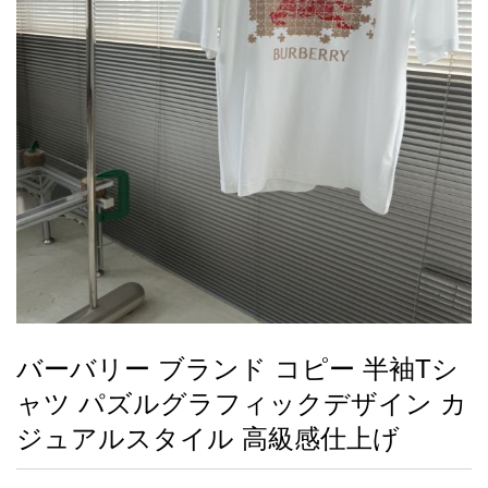
録
ー
ら
アイフォーンケ
管
せ
2026人気特集
アクセサリー
衣装セット
住まい用品
スカーフ
バッグ
ズボン
ベルト
財布
時計
小物
服
靴
ース
理
最
新
製
品
バーバリー ブランド コピー 半袖Tシ
お
ャツ パズルグラフィックデザイン カ
す
す
ジュアルスタイル 高級感仕上げ
め
商