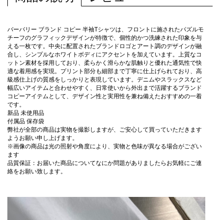
バーバリー ブランド コピー 半袖Tシャツは、フロントに施されたパズルモ
チーフのグラフィックデザインが特徴で、個性的かつ洗練された印象を与
える一枚です。中央に配置されたブランドロゴとアート調のデザインが融
合し、シンプルなホワイトボディにアクセントを加えています。上質なコ
ットン素材を採用しており、柔らかく滑らかな肌触りと優れた通気性で快
適な着用感を実現。プリント部分も細部まで丁寧に仕上げられており、高
級感仕上げの質感をしっかりと表現しています。デニムやスラックスなど
幅広いアイテムと合わせやすく、日常使いから外出まで活躍するブランド
コピーアイテムとして、デザイン性と実用性を兼ね備えたおすすめの一着
です。
新品 未使用品
付属品 保存袋
弊社が全部の商品は実物を撮影しますが、ご安心して買っていただきます
ようお願い申し上げます。
※画像の商品は光の照射や角度により、実物と色味が異なる場合がござい
ます
品質保証：お届いた商品についてなにか問題がありましたらお気軽にご連
絡をお願い致します。