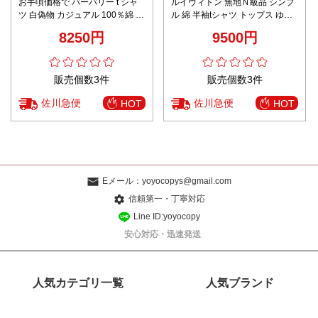
お手頃価格で バーバリー t シャ
ルイヴィトン 無地Ｎ級品 シンプ
ツ 白偽物 カジュアル 100％綿 ゆ
ル 綿 半袖tシャツ トップス ゆっ
ったり トップス 短袖 プリント
たり ブルー
8250円
9500円
ブラック
販売個数3件
販売個数3件
佐川急便
佐川急便
HOT
HOT
Eメール：
yoyocopys@gmail.com
信頼第一・丁寧対応
Line ID:yoyocopy
安心対応・迅速発送
人気カテゴリ一覧
人気ブランド