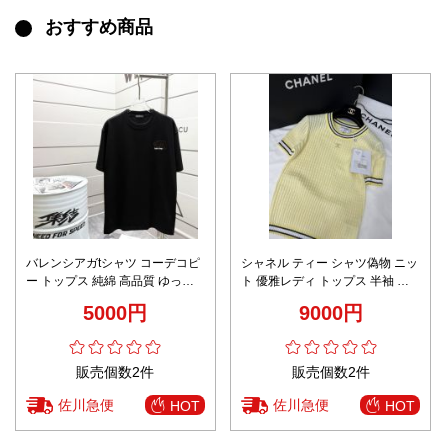
おすすめ商品
バレンシアガtシャツ コーデコピ
シャネル ティー シャツ偽物 ニッ
ー トップス 純綿 高品質 ゆった
ト 優雅レディ トップス 半袖 ゆ
り 男女兼用 ブラック
ったり 高級感 イエロー
5000円
9000円
販売個数2件
販売個数2件
佐川急便
佐川急便
HOT
HOT