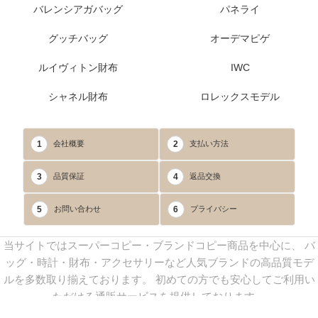
バレンシアガバッグ
パネライ
グッチバッグ
オーデマピゲ
ルイヴィトン財布
IWC
シャネル財布
ロレックスモデル
1
2
会社概要
支払い方法
3
4
品質保証
返品交換
5
6
お問い合わせ
プライバシー
当サイトではスーパーコピー・ブランドコピー商品を中心に、 バ
ッグ・時計・財布・アクセサリーなど人気ブランドの高品質モデ
ルを多数取り揃えております。 初めての方でも安心してご利用い
ただける通販サービスを提供しております。
連絡先：
yoyocopys@gmail.com
／ Line: yoyocopy ／ 店長：渡辺