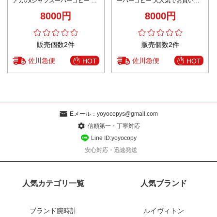
アガのtシャツスーパーコピー 純
ーパーコピー 大人気でお買い得
綿 ロゴプリント 長袖 トップス
なトップス 個性的Tシャツ 純綿
8000円
8000円
柔らかい ブラック
品質保証 柔らかい ブラック
販売個数2件
販売個数2件
佐川急便
佐川急便
HOT
HOT
Eメール：
yoyocopys@gmail.com
信頼第一・丁寧対応
Line ID:yoyocopy
安心対応・迅速発送
人気カテゴリ一覧
人気ブランド
ブランド腕時計
ルイヴィトン