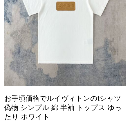
録
ー
ら
アイフォーンケ
管
せ
2026人気特集
アクセサリー
衣装セット
住まい用品
スカーフ
バッグ
ズボン
ベルト
財布
時計
小物
服
靴
ース
理
最
新
製
品
お手頃価格でルイヴィトンのtシャツ
お
偽物 シンプル 綿 半袖 トップス ゆっ
す
す
たり ホワイト
め
商