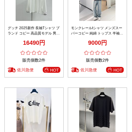
グッチ 2025新作 長袖Tシャツ ブ
モンクレールtシャツ メンズスー
ランド コピー 高品質モデル 男女
パーコピー 純綿 トップス 半袖
兼用 通気性抜群 快適な着心地 レ
快適 シンプル 柔軟 ブラック
16490円
9000円
ビュー高リピ率
販売個数2件
販売個数2件
佐川急便
佐川急便
HOT
HOT