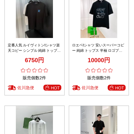
定番人気 ルイヴィトンtシャツ楽
ロエベtシャツ 安いスーパーコピ
天コピー シンプル 純綿 トップス
ー 純綿 トップス 半袖 ロゴプリ
半袖 男女兼用 ブラック
ント シンプル ブラック
6750円
10000円
販売個数2件
販売個数2件
佐川急便
佐川急便
HOT
HOT