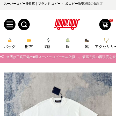
スーパーコピー優良店｜ブランド コピー・n級コピー激安通販の先駆者
0
新
バッグ
規
ロ
財布
時計
服
靴
アクセサリ
📢
当店は正真正銘のn級スーパーコピーのみ取扱い。最高品質の再現度を
ユ
グ
📢
2026春の新作続々更新中！期間中のご注文でお得な割引をご利用いただ
0
ー
イ
📢
新作入荷！ルイ・ヴィトンスーパーコピー バッグ最新モデルが登場。上
📢
ザ
ン
当店は正真正銘のn級スーパーコピーのみ取扱い。最高品質の再現度を
オ
📢
2026春の新作続々更新中！期間中のご注文でお得な割引をご利用いただ
ー
ー
お
yoyocopys@gmail.com
📢
新作入荷！ルイ・ヴィトンスーパーコピー バッグ最新モデルが登場。上
登
ダ
知