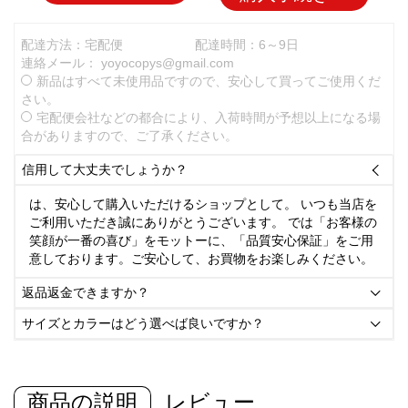
配達方法：宅配便
配達時間：6～9日
連絡メール：
yoyocopys@gmail.com
新品はすべて未使用品ですので、安心して買ってご使用くだ
さい。
宅配便会社などの都合により、入荷時間が予想以上になる場
合がありますので、ご了承ください。
信用して大丈夫でしょうか？

は、安心して購入いただけるショップとして。 いつも当店を
ご利用いただき誠にありがとうございます。 では「お客様の
笑顔が一番の喜び」をモットーに、「品質安心保証」をご用
意しております。ご安心して、お買物をお楽しみください。
返品返金できますか？

サイズとカラーはどう選べば良いですか？

商品の説明
レビュー