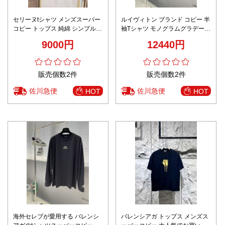
セリーヌtシャツ メンズスーパー
ルイヴィトン ブランド コピー 半
コピー トップス 純綿 シンプル
袖Tシャツ モノグラムグラデーシ
半袖 ゆったり ホワイト
ョン 口コミ多数
9000円
12440円
販売個数2件
販売個数2件
佐川急便
佐川急便
HOT
HOT
海外セレブが愛用する バレンシ
バレンシアガ トップス メンズス