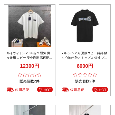
ルイヴィトン 2026新作 通気 男
バレンシアガ 夏服コピー 純綿 触
女兼用 コピー 安全通販 高再現度
り心地が良い トップス 短袖 プリ
安心の日本倉庫 肌触り良好 快適
ント 刺繍 ブラック
12300円
6000円
な着心地 レビュー高リピ率 ブラ
ンド服コピー激安
販売個数2件
販売個数2件
佐川急便
佐川急便
HOT
HOT