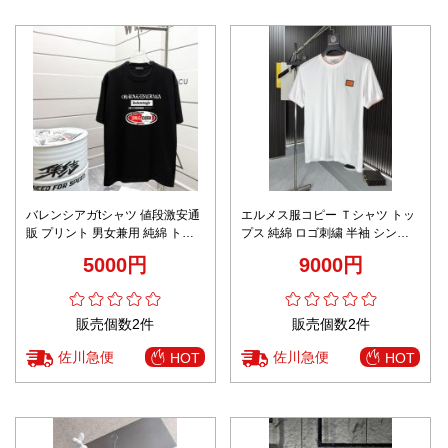
バレンシアガtシャツ 値段激安通
エルメス服コピー Ｔシャツ トッ
販 プリント 男女兼用 純綿 トッ
プス 純綿 ロゴ刺繍 半袖 シンプ
プス 半袖 ブラック
ル 通気性いい ホワイト
5000円
9000円
販売個数2件
販売個数2件
佐川急便
佐川急便
HOT
HOT