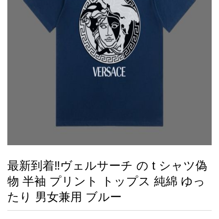
録
ー
ら
アイフォーンケ
管
せ
2026人気特集
アクセサリー
衣装セット
住まい用品
スカーフ
バッグ
ズボン
ベルト
財布
時計
小物
服
靴
ース
理
最
新
製
品
最新到着‼ヴェルサーチ の t シャツ偽
お
物 半袖 プリント トップス 純綿 ゆっ
す
す
たり 男女兼用 ブルー
め
商