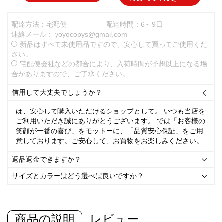
配達方法：宅配便
配達時間：6～9日
連絡メール：
yoyocopys@gmail.com
新品はすべて未使用品ですので、安心して買ってご使用くだ
さい。
宅配便会社などの都合により、入荷時間が予想以上になる場
合がありますので、ご了承ください。
信用して大丈夫でしょうか？

は、安心して購入いただけるショップとして。 いつも当店を
ご利用いただき誠にありがとうございます。 では「お客様の
笑顔が一番の喜び」をモットーに、「品質安心保証」をご用
意しております。ご安心して、お買物をお楽しみください。
返品返金できますか？

サイズとカラーはどう選べば良いですか？

商品の説明
レビュー