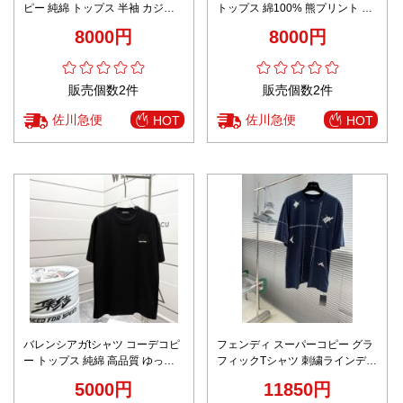
ピー 純綿 トップス 半袖 カジュ
トップス 綿100% 熊プリント 短
アル 通気性いい プリント 2色可
袖 Tシャツ 柔らかい メンズ ブラ
8000円
8000円
選
ウン
販売個数2件
販売個数2件
佐川急便
佐川急便
HOT
HOT
バレンシアガtシャツ コーデコピ
フェンディ スーパーコピー グラ
ー トップス 純綿 高品質 ゆった
フィックTシャツ 刺繍ラインデザ
り 男女兼用 ブラック
イン 高級感仕上げ
5000円
11850円