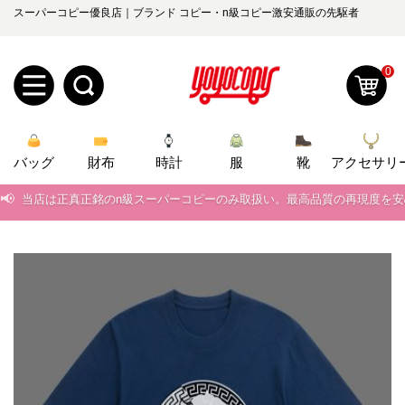
スーパーコピー優良店｜ブランド コピー・n級コピー激安通販の先駆者
0
新
バッグ
規
ロ
財布
時計
服
靴
アクセサリ
📢
当店は正真正銘のn級スーパーコピーのみ取扱い。最高品質の再現度を
ユ
グ
📢
2026春の新作続々更新中！期間中のご注文でお得な割引をご利用いただ
0
ー
イ
📢
新作入荷！ルイ・ヴィトンスーパーコピー バッグ最新モデルが登場。上
ザ
ン
📢
当店は正真正銘のn級スーパーコピーのみ取扱い。最高品質の再現度を
オ
📢
2026春の新作続々更新中！期間中のご注文でお得な割引をご利用いただ
ー
ー
お
yoyocopys@gmail.com
📢
新作入荷！ルイ・ヴィトンスーパーコピー バッグ最新モデルが登場。上
登
ダ
知