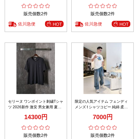
販売個数2件
販売個数2件
佐川急便
佐川急便
HOT
HOT
セリーヌ ワンポイント刺繍Tシャ
限定の人気アイテム フェンディ
ツ 2026新作 激安 男女兼用 夏服
メンズ t シャツコピー 純綿 柔ら
通気 肌触り良好 快適な着心地 シ
かい トップス 帽子ロゴプリント
14300円
7000円
ンプルデザイン リピーター多数
ホワイト
販売個数2件
販売個数2件