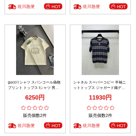
佐川急便
佐川急便
HOT
HOT
gucci t シャツ スパンコール偽物
シャネル スーパーコピー 半袖ニ
プリント トップス tシャツ 男女
ットトップス ジャガード織デザ
兼用 100％綿 柔らかい ホワイト
イン クラシック柄 上質感
6250円
11930円
販売個数2件
販売個数2件
佐川急便
佐川急便
HOT
HOT