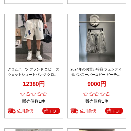
クロムハーツ ブランド コピー ス
2024年のお買い得品 フェンディ
ウェットショートパンツ クロス
海パンスーパーコピー ビーチパ
パッチデザイン シンプルデザイ
ン 純綿 ショットパンツ シンプル
12380円
9000円
ン 定番
限定品 グレイ
販売個数1件
販売個数1件
佐川急便
佐川急便
HOT
HOT