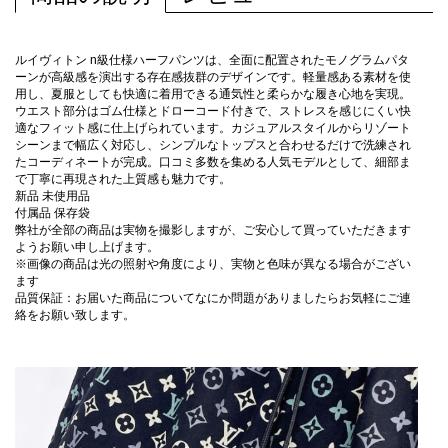
ルイヴィトン n級仕様ハーフパンツは、全面に配置されたモノグラムパタ
ーンが高級感を演出する存在感抜群のデザインです。軽量感ある素材を使
用し、夏服としても快適に着用できる通気性と柔らかな履き心地を実現。
ウエスト部分はゴム仕様とドローコード付きで、ストレスを感じにくい快
適なフィット感に仕上げられています。カジュアルスタイルからリゾート
シーンまで幅広く対応し、シンプルなトップスと合わせるだけで洗練され
たコーディネートが完成。口コミ多数を集める人気モデルとして、細部ま
で丁寧に再現された上質感も魅力です。
新品 未使用品
付属品 保存袋
弊社が全部の商品は実物を撮影しますが、ご安心して買っていただきます
ようお願い申し上げます。
※画像の商品は光の照射や角度により、実物と色味が異なる場合がござい
ます
品質保証：お届いた商品についてなにか問題がありましたらお気軽にご連
絡をお願い致します。