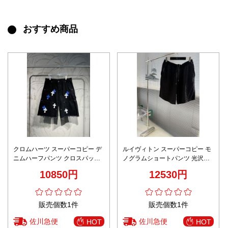
おすすめ商品
クロムハーツ スーパーコピー デ
ルイヴィトン スーパーコピー モ
ニムハーフパンツ クロスパッチ
ノグラムショートパンツ 光沢素
装飾 ストリート仕様 定番
材 高級感仕上げ
10850円
12530円
販売個数1件
販売個数1件
佐川急便
佐川急便
HOT
HOT