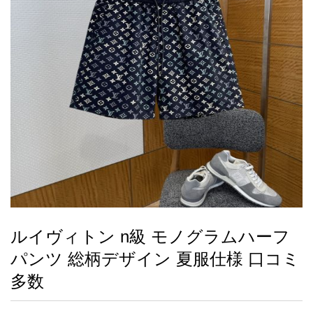
録
ー
ら
アイフォーンケ
管
せ
2026人気特集
アクセサリー
衣装セット
住まい用品
スカーフ
バッグ
ズボン
ベルト
財布
時計
小物
服
靴
ース
理
最
新
製
品
ルイヴィトン n級 モノグラムハーフ
お
パンツ 総柄デザイン 夏服仕様 口コミ
す
す
多数
め
商