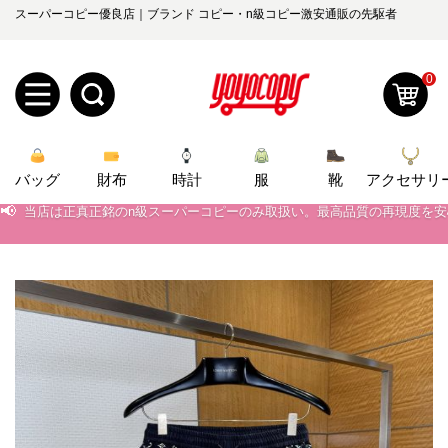
スーパーコピー優良店｜ブランド コピー・n級コピー激安通販の先駆者
0
新
📢
当店は正真正銘のn級スーパーコピーのみ取扱い。最高品質の再現度を
バッグ
規
ロ
財布
時計
服
靴
アクセサリ
📢
2026春の新作続々更新中！期間中のご注文でお得な割引をご利用いただ
ユ
グ
📢
新作入荷！ルイ・ヴィトンスーパーコピー バッグ最新モデルが登場。上
0
ー
イ
📢
当店は正真正銘のn級スーパーコピーのみ取扱い。最高品質の再現度を
ザ
ン
オ
📢
2026春の新作続々更新中！期間中のご注文でお得な割引をご利用いただ
ー
ー
お
📢
新作入荷！ルイ・ヴィトンスーパーコピー バッグ最新モデルが登場。上
yoyocopys@gmail.com
登
ダ
知