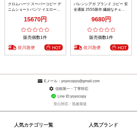
クロムハーツ スーパーコピー デ
バレンシアガ ブランド コピー 安
ニムショートパンツ イエローク
全通販 25SS新作 繊細なチェッ
ロスワッペン ダメージ加工 精密
ク柄が映える精密仕立てのショ
15670円
9680円
ディテール
ートパンツ
販売個数1件
販売個数1件
佐川急便
佐川急便
HOT
HOT
Eメール：
yoyocopys@gmail.com
信頼第一・丁寧対応
Line ID:yoyocopy
安心対応・迅速発送
人気カテゴリ一覧
人気ブランド