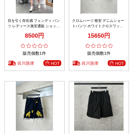
目を引く存在感 フェンディ パン
クロムハーツ 格安 デニムショー
ツ レディース激安通販 ショット
トパンツ ホワイトクロスワッペ
パンツ 短パン シンプル 品質保証
ンデザイン ダメージ加工 満足度
8500円
15650円
ファッション 多い色可選 ホワイ
高い
ト
販売個数1件
販売個数1件
佐川急便
佐川急便
HOT
HOT