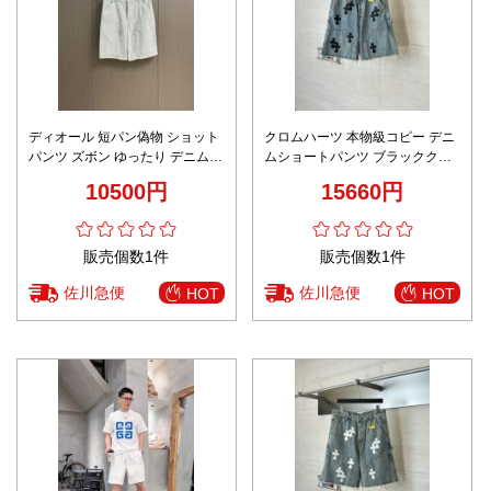
ディオール 短パン偽物 ショット
クロムハーツ 本物級コピー デニ
パンツ ズボン ゆったり デニム
ムショートパンツ ブラッククロ
カジュアル 綿 ホワイト
スワッペン ダメージ加工 高級レ
10500円
15660円
ベル仕様
販売個数1件
販売個数1件
佐川急便
佐川急便
HOT
HOT