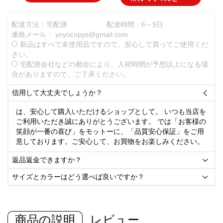
配達方法：宅配便
配達時間：6～9日
連絡メール：
yoyocopys@gmail.com
新品はすべて未使用品ですので、安心して買ってご使用くだ
さい。
宅配便会社などの都合により、入荷時間が予想以上になる場
合がありますので、ご了承ください。
信用して大丈夫でしょうか？

は、安心して購入いただけるショップとして。 いつも当店を
ご利用いただき誠にありがとうございます。 では「お客様の
笑顔が一番の喜び」をモットーに、「品質安心保証」をご用
意しております。ご安心して、お買物をお楽しみください。
返品返金できますか？

サイズとカラーはどう選べば良いですか？

商品の説明
レビュー