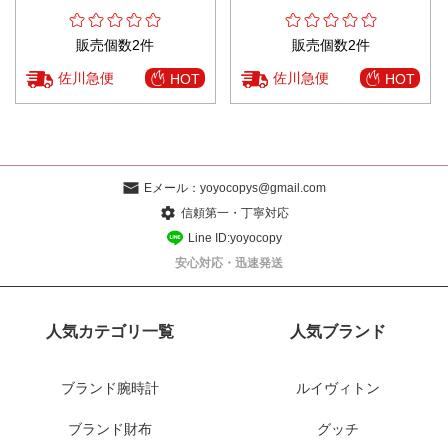
販売個数2件
販売個数2件
佐川急便
佐川急便
HOT
HOT
Eメール：
yoyocopys@gmail.com
信頼第一・丁寧対応
Line ID:yoyocopy
安心対応・迅速発送
人気カテゴリ一覧
人気ブランド
ブランド腕時計
ルイヴィトン
ブランド財布
グッチ