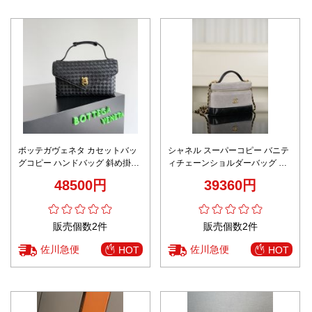
ボッテガヴェネタ カセットバッ
シャネル スーパーコピー バニテ
グコピー ハンドバッグ 斜め掛け
ィチェーンショルダーバッグ バ
バッグ 本革 817191 ブラック
イカラーデザイン 発送保証
48500円
39360円
販売個数2件
販売個数2件
佐川急便
佐川急便
HOT
HOT