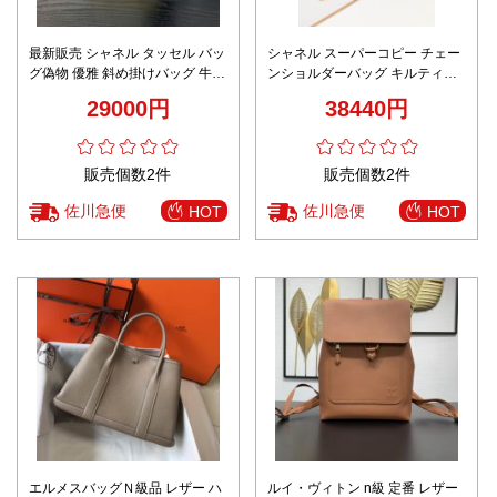
最新販売 シャネル タッセル バッ
シャネル スーパーコピー チェー
グ偽物 優雅 斜め掛けバッグ 牛革
ンショルダーバッグ キルティン
チェーンバッグ AS5298 イエロ
グレザー パール装飾付き 満足度
29000円
38440円
ー
高い
販売個数2件
販売個数2件
佐川急便
佐川急便
HOT
HOT
エルメスバッグＮ級品 レザー ハ
ルイ・ヴィトン n級 定番 レザー