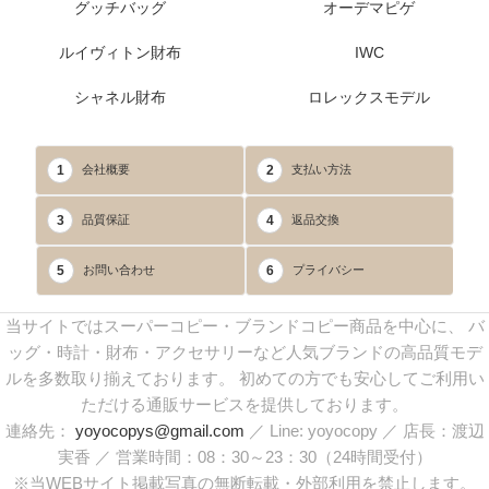
グッチバッグ
オーデマピゲ
ルイヴィトン財布
IWC
シャネル財布
ロレックスモデル
1
2
会社概要
支払い方法
3
4
品質保証
返品交換
5
6
お問い合わせ
プライバシー
当サイトではスーパーコピー・ブランドコピー商品を中心に、 バ
ッグ・時計・財布・アクセサリーなど人気ブランドの高品質モデ
ルを多数取り揃えております。 初めての方でも安心してご利用い
ただける通販サービスを提供しております。
連絡先：
yoyocopys@gmail.com
／ Line: yoyocopy ／ 店長：渡辺
実香 ／ 営業時間：08：30～23：30（24時間受付）
※当WEBサイト掲載写真の無断転載・外部利用を禁止します。