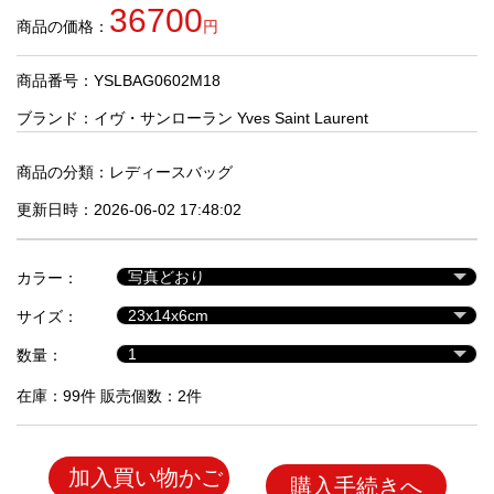
品
36700
商品の価格：
円
商品番号：YSLBAG0602M18
人
気
ブランド：
イヴ・サンローラン Yves Saint Laurent
商
品
商品の分類：
レディースバッグ
更新日時：2026-06-02 17:48:02
セ
ー
カラー：
ル
商
サイズ：
品
数量：
在庫：99件 販売個数：2件
加入買い物かご
購入手続きへ