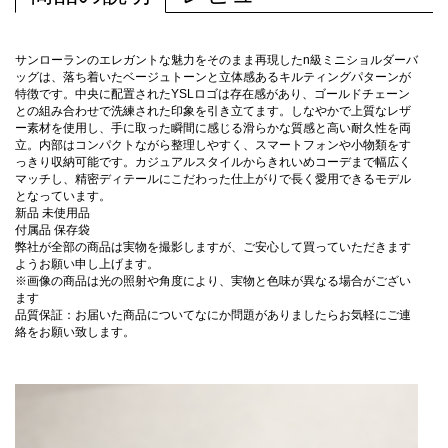
サンローランのエレガントな魅力をそのまま再現したn級ミニショルダーバ
ッグは、落ち着いたベージュトーンと立体感あるキルティングパターンが
特徴です。中央に配置されたYSLロゴは存在感があり、ゴールドチェーン
との組み合わせで洗練された印象を引き立てます。しなやかで上質なレザ
ー素材を使用し、手に取った瞬間に感じる滑らかな質感と高い耐久性を両
立。内部はコンパクトながら整理しやすく、スマートフォンや小物類をす
っきり収納可能です。カジュアルスタイルからきれいめコーデまで幅広く
マッチし、精密ディテールにこだわった仕上がりで長く愛用できるモデル
となっています。
新品 未使用品
付属品 保存袋
弊社が全部の商品は実物を撮影しますが、ご安心して買っていただきます
ようお願い申し上げます。
※画像の商品は光の照射や角度により、実物と色味が異なる場合がござい
ます
品質保証：お届いた商品についてなにか問題がありましたらお気軽にご連
絡をお願い致します。