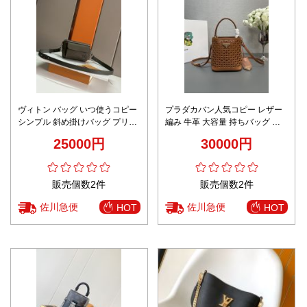
ヴィトン バッグ いつ使うコピー
プラダカバン人気コピー レザー
シンプル 斜め掛けバッグ プリン
編み 牛革 大容量 持ちバッグ 独
ト レザー 牛革 M83560 グレー
特 ショルダーバッグ ミニバッグ
25000円
30000円
目を引く存在感 ブラウン
販売個数2件
販売個数2件
佐川急便
佐川急便
HOT
HOT