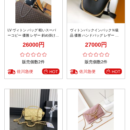
LV ヴィトン バッグ 軽いスーパ
ヴィトンバックインバックＮ級
ーコピー 優雅 レザー 斜め掛け
品 優雅 ハンドバッグ レザー 斜
牛革 M12362 ブラック
め掛けバッグ 牛革 M24006 ブラ
26000円
27000円
ック
販売個数2件
販売個数2件
佐川急便
佐川急便
HOT
HOT