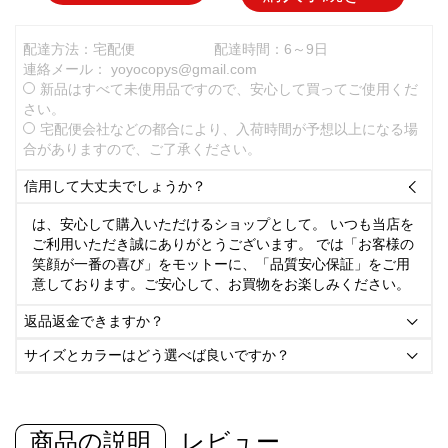
配達方法：宅配便
配達時間：6～9日
連絡メール：
yoyocopys@gmail.com
新品はすべて未使用品ですので、安心して買ってご使用くだ
さい。
宅配便会社などの都合により、入荷時間が予想以上になる場
合がありますので、ご了承ください。
信用して大丈夫でしょうか？

は、安心して購入いただけるショップとして。 いつも当店を
ご利用いただき誠にありがとうございます。 では「お客様の
笑顔が一番の喜び」をモットーに、「品質安心保証」をご用
意しております。ご安心して、お買物をお楽しみください。
返品返金できますか？

サイズとカラーはどう選べば良いですか？

商品の説明
レビュー