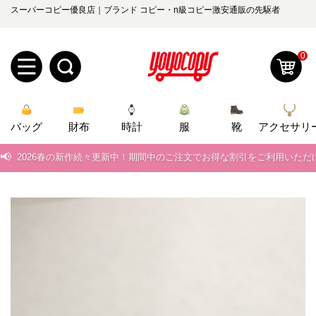
スーパーコピー優良店｜ブランド コピー・n級コピー激安通販の先駆者
0
新
📢
当店は正真正銘のn級スーパーコピーのみ取扱い。最高品質の再現度を
バッグ
規
ロ
財布
時計
服
靴
アクセサリ
📢
2026春の新作続々更新中！期間中のご注文でお得な割引をご利用いただ
ユ
グ
📢
新作入荷！ルイ・ヴィトンスーパーコピー バッグ最新モデルが登場。上
0
ー
イ
📢
当店は正真正銘のn級スーパーコピーのみ取扱い。最高品質の再現度を
ザ
ン
📢
2026春の新作続々更新中！期間中のご注文でお得な割引をご利用いただ
オ
📢
新作入荷！ルイ・ヴィトンスーパーコピー バッグ最新モデルが登場。上
ー
ー
お
yoyocopys@gmail.com
登
ダ
知