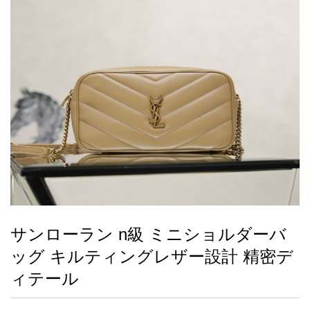
録
ー
ら
アイフォーンケ
管
せ
2026人気特集
アクセサリー
衣装セット
住まい用品
スカーフ
バッグ
ズボン
ベルト
財布
時計
小物
服
靴
ース
理
最
新
製
品
サンローラン n級 ミニショルダーバ
お
ッグ キルティングレザー設計 精密デ
す
す
ィテール
め
商