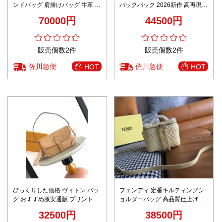
ンドバッグ 肩掛けバッグ 牛革 大
バックパック 2026新作 高再現度
容量 カジュアル グレイ
高品質 精密ディテール 安心サイ
70000円
44500円
ト 追跡可能 秘密厳守配送
販売個数2件
販売個数2件
佐川急便
佐川急便
HOT
HOT
びっくりした価格 ヴィトン バッ
フェンディ 定番キルティングシ
グ おすすめ激安通販 プリント 牛
ョルダーバッグ 高品質仕上げ 追
革 m46388 斜め掛けバッグ ブラ
跡可能 安心の日本倉庫 ユーザー
32500円
38500円
ウン
満足保証