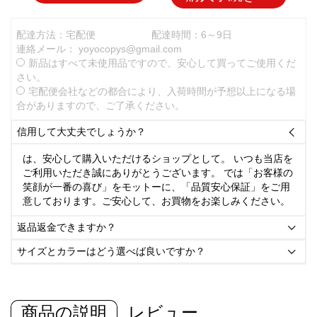
配達方法：宅配便
配達時間：6～9日
連絡メール：
yoyocopys@gmail.com
新品はすべて未使用品ですので、安心して買ってご使用くだ
さい。
宅配便会社などの都合により、入荷時間が予想以上になる場
合がありますので、ご了承ください。
信用して大丈夫でしょうか？

は、安心して購入いただけるショップとして。 いつも当店を
ご利用いただき誠にありがとうございます。 では「お客様の
笑顔が一番の喜び」をモットーに、「品質安心保証」をご用
意しております。ご安心して、お買物をお楽しみください。
返品返金できますか？

サイズとカラーはどう選べば良いですか？

商品の説明
レビュー