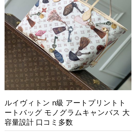
録
ー
ら
アイフォーンケ
管
せ
2026人気特集
アクセサリー
衣装セット
住まい用品
スカーフ
バッグ
ズボン
ベルト
財布
時計
小物
服
靴
ース
理
最
新
製
品
ルイヴィトン n級 アートプリントト
お
ートバッグ モノグラムキャンバス 大
す
す
容量設計 口コミ多数
め
商