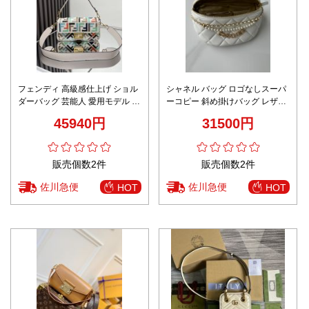
フェンディ 高級感仕上げ ショル
シャネル バッグ ロゴなしスーパ
ダーバッグ 芸能人 愛用モデル 高
ーコピー 斜め掛けバッグ レザー
再現度 専用ケース付属 高級レベ
本革 レディース チェーンバッグ
45940円
31500円
ル仕様 即納対応
AS4991 ホワイト
販売個数2件
販売個数2件
佐川急便
佐川急便
HOT
HOT