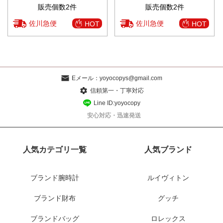
販売個数2件
販売個数2件
佐川急便
佐川急便
HOT
HOT
Eメール：
yoyocopys@gmail.com
信頼第一・丁寧対応
Line ID:yoyocopy
安心対応・迅速発送
人気カテゴリ一覧
人気ブランド
ブランド腕時計
ルイヴィトン
ブランド財布
グッチ
ブランドバッグ
ロレックス