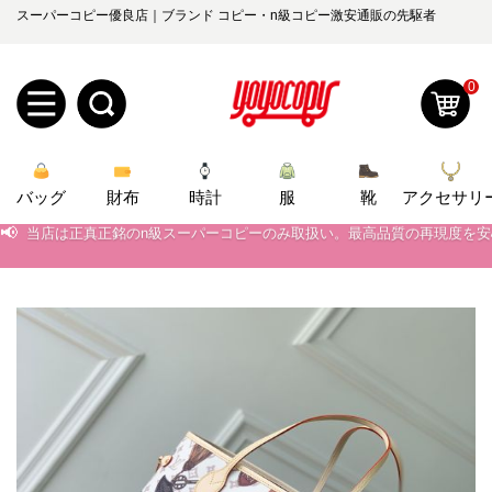
スーパーコピー優良店｜ブランド コピー・n級コピー激安通販の先駆者
0
新
バッグ
規
ロ
財布
時計
服
靴
アクセサリ
📢
当店は正真正銘のn級スーパーコピーのみ取扱い。最高品質の再現度を
📢
2026春の新作続々更新中！期間中のご注文でお得な割引をご利用いただ
ユ
グ
📢
新作入荷！ルイ・ヴィトンスーパーコピー バッグ最新モデルが登場。上
0
ー
イ
📢
当店は正真正銘のn級スーパーコピーのみ取扱い。最高品質の再現度を
ザ
ン
オ
📢
2026春の新作続々更新中！期間中のご注文でお得な割引をご利用いただ
ー
ー
お
📢
新作入荷！ルイ・ヴィトンスーパーコピー バッグ最新モデルが登場。上
yoyocopys@gmail.com
登
ダ
知