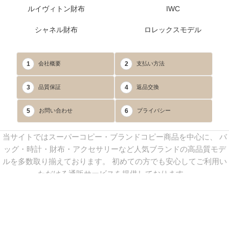
ルイヴィトン財布
IWC
シャネル財布
ロレックスモデル
1
2
会社概要
支払い方法
3
4
品質保証
返品交換
5
6
お問い合わせ
プライバシー
当サイトではスーパーコピー・ブランドコピー商品を中心に、 バ
ッグ・時計・財布・アクセサリーなど人気ブランドの高品質モデ
ルを多数取り揃えております。 初めての方でも安心してご利用い
ただける通販サービスを提供しております。
連絡先：
yoyocopys@gmail.com
／ Line: yoyocopy ／ 店長：渡辺
実香 ／ 営業時間：08：30～23：30（24時間受付）
※当WEBサイト掲載写真の無断転載・外部利用を禁止します。
Copyright © 2013-2025
YOYOCOPY
All Rights Reserved.
sitemap