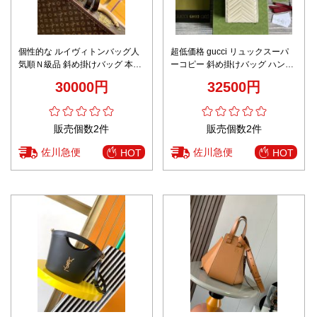
個性的な ルイヴィトンバッグ人
超低価格 gucci リュックスーパ
気順Ｎ級品 斜め掛けバッグ 本革
ーコピー 斜め掛けバッグ ハンド
レザー 調整可 シンプル イエロー
バッグ 本革 レザー 696123 ホワ
30000円
32500円
イト
販売個数2件
販売個数2件
佐川急便
佐川急便
HOT
HOT