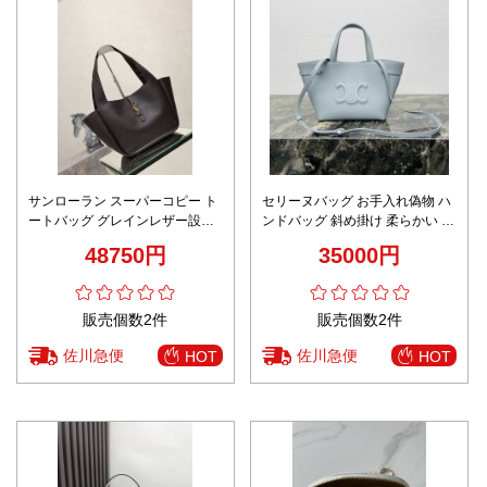
サンローラン スーパーコピー ト
セリーヌバッグ お手入れ偽物 ハ
ートバッグ グレインレザー設計
ンドバッグ 斜め掛け 柔らかい 本
上質感
革 レザー 118613 ブルー
48750円
35000円
販売個数2件
販売個数2件
佐川急便
佐川急便
HOT
HOT