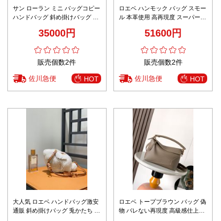
サン ローラン ミニ バッグコピー
ロエベ ハンモック バッグ スモー
ハンドバッグ 斜め掛けバッグ 優
ル 本革使用 高再現度 スーパーコ
雅 レザー 本革 791069 ブラック
ピー 優良サイト 職人技術再現 追
35000円
51600円
跡可能 安心の日本倉庫
販売個数2件
販売個数2件
佐川急便
佐川急便
HOT
HOT
大人気 ロエベ ハンドバッグ激安
ロエベ トープブラウン バッグ 偽
通販 斜め掛けバッグ 兎かたち 可
物 バレない再現度 高級感仕上げ
愛い ふんわり レザー ホワイト
上質レザー仕様 立体フォルム 人