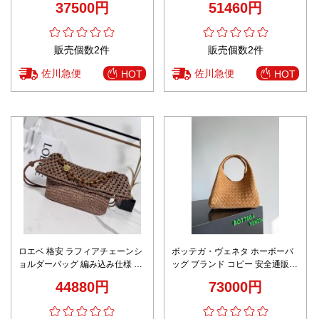
37500円
51460円
気モデル
販売個数2件
販売個数2件
佐川急便
佐川急便
HOT
HOT
ロエベ 格安 ラフィアチェーンシ
ボッテガ・ヴェネタ ホーボーバ
ョルダーバッグ 編み込み仕様 発
ッグ ブランド コピー 安全通販
送保証 高級感仕上げ
2025新作 高再現度イントレチャ
44880円
73000円
ート仕様 安心発送保証