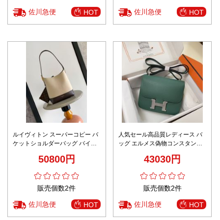
佐川急便
佐川急便
HOT
HOT
ルイヴィトン スーパーコピー バ
人気セール高品質レディース バ
ケットショルダーバッグ バイカ
ッグ エルメス偽物コンスタンス
ラーデザイン 定番
シリーズ 多色展開
50800円
43030円
販売個数2件
販売個数2件
佐川急便
佐川急便
HOT
HOT