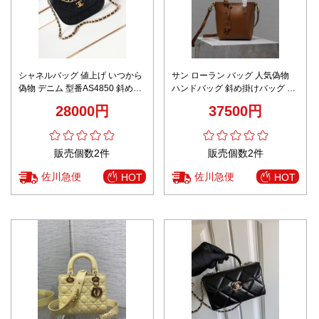
シャネルバッグ 値上げ いつから
サン ローラン バッグ 人気偽物
偽物 デニム 型番AS4850 斜め掛
ハンドバッグ 斜め掛けバッグ 優
けバッグ チェーンバッグ 通勤 実
雅 レザー 本革 712367 ブラウン
28000円
37500円
用 ブラック
販売個数2件
販売個数2件
佐川急便
佐川急便
HOT
HOT