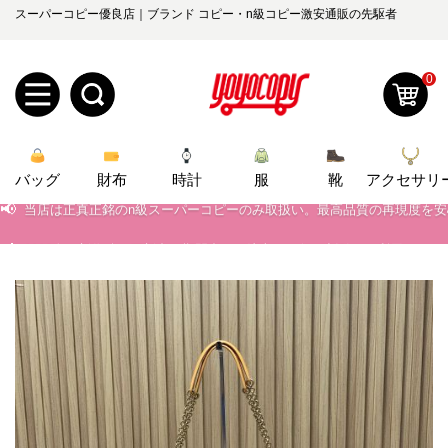
スーパーコピー優良店｜ブランド コピー・n級コピー激安通販の先駆者
0
新
バッグ
規
ロ
財布
時計
服
靴
アクセサリ
📢
当店は正真正銘のn級スーパーコピーのみ取扱い。最高品質の再現度を
📢
2026春の新作続々更新中！期間中のご注文でお得な割引をご利用いただ
ユ
グ
📢
新作入荷！ルイ・ヴィトンスーパーコピー バッグ最新モデルが登場。上
0
ー
イ
📢
当店は正真正銘のn級スーパーコピーのみ取扱い。最高品質の再現度を
ザ
ン
オ
📢
2026春の新作続々更新中！期間中のご注文でお得な割引をご利用いただ
ー
ー
お
📢
新作入荷！ルイ・ヴィトンスーパーコピー バッグ最新モデルが登場。上
yoyocopys@gmail.com
登
ダ
知