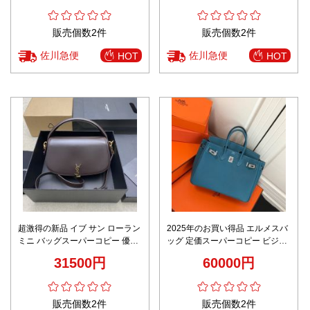
販売個数2件
販売個数2件
佐川急便
佐川急便
HOT
HOT
超激得の新品 イブ サン ローラン
2025年のお買い得品 エルメスバ
ミニ バッグスーパーコピー 優雅
ッグ 定価スーパーコピー ビジネ
斜め掛けバッグ 787671 ブラウ
ス レザー 牛革 ハンドバッグ ブ
31500円
60000円
ン
ルー
販売個数2件
販売個数2件