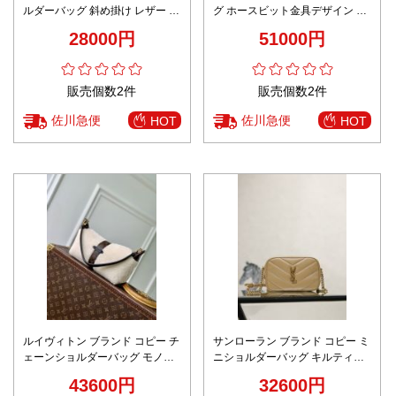
ルダーバッグ 斜め掛け レザー 高
グ ホースビット金具デザイン 高
品質 シンプル レディース 型番
級感仕上げ 高評価 上質感
28000円
51000円
600-4 ブラック
販売個数2件
販売個数2件
佐川急便
佐川急便
HOT
HOT
ルイヴィトン ブランド コピー チ
サンローラン ブランド コピー ミ
ェーンショルダーバッグ モノグ
ニショルダーバッグ キルティン
ラムキャンバス切替 上質レザー
グレザー設計 上質感
43600円
32600円
高評価モデル