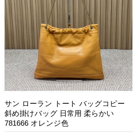
録
ー
ら
アイフォーンケ
管
せ
2026人気特集
アクセサリー
衣装セット
住まい用品
スカーフ
バッグ
ズボン
ベルト
財布
時計
小物
服
靴
ース
理
最
新
製
品
サン ローラン トート バッグコピー
お
斜め掛けバッグ 日常用 柔らかい
す
す
781666 オレンジ色
め
商