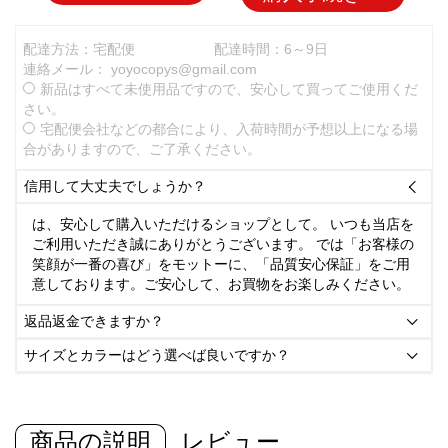
配達方法：宅配便
配達時間：6～9日
連絡メール：
yoyocopys@gmail.com
新品はすべて未使用品ですので、安心して買ってご使用くだ
さい。
宅配便会社などの都合により、入荷時間が予想以上になる場
合がありますので、ご了承ください。
信用して大丈夫でしょうか？

は、安心して購入いただけるショップとして。 いつも当店を
ご利用いただき誠にありがとうございます。 では「お客様の
笑顔が一番の喜び」をモットーに、「品質安心保証」をご用
意しております。ご安心して、お買物をお楽しみください。
返品返金できますか？

サイズとカラーはどう選べば良いですか？

商品の説明
レビュー