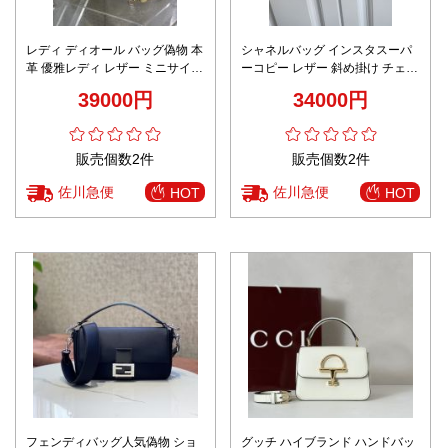
レディ ディオール バッグ偽物 本
シャネルバッグ インスタスーパ
革 優雅レディ レザー ミニサイズ
ーコピー レザー 斜め掛け チェー
斜め掛けバッグ ハンドバッグ イ
ンバッグ 通勤 魅力的なスタイル
39000円
34000円
エロー
ブラック
販売個数2件
販売個数2件
佐川急便
佐川急便
HOT
HOT
フェンディバッグ人気偽物 ショ
グッチ ハイブランド ハンドバッ