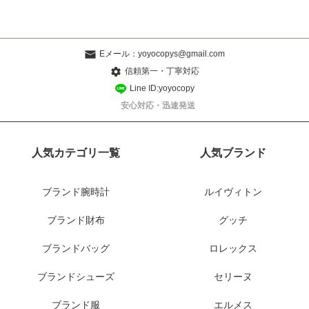
Eメール：
yoyocopys@gmail.com
信頼第一・丁寧対応
Line ID:yoyocopy
安心対応・迅速発送
人気カテゴリ一覧
人気ブランド
ブランド腕時計
ルイヴィトン
ブランド財布
グッチ
ブランドバッグ
ロレックス
ブランドシューズ
セリーヌ
ブランド服
エルメス