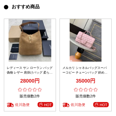
おすすめ商品
レディース サン ローラン バッグ
メルカリ シャネルバッグスーパ
偽物 レザー 肩掛けバッグ 柔らか
ーコピー チェーンバッグ 斜め掛
い ファッション 753837 ブラウ
け 本革 優雅 少女感 ピンク
28000円
35000円
ン
販売個数2件
販売個数2件
佐川急便
佐川急便
HOT
HOT