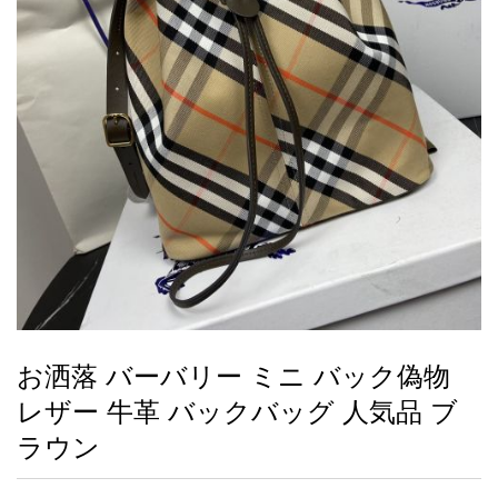
録
ー
ら
アイフォーンケ
管
せ
2026人気特集
アクセサリー
衣装セット
住まい用品
スカーフ
バッグ
ズボン
ベルト
財布
時計
小物
服
靴
ース
理
最
新
製
品
お洒落 バーバリー ミニ バック偽物
お
レザー 牛革 バックバッグ 人気品 ブ
す
す
ラウン
め
商