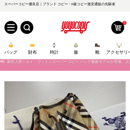
スーパーコピー優良店｜ブランド コピー・n級コピー激安通販の先駆者
0
📢
当店は正真正銘のn級スーパーコピーのみ取扱い。最高品質の再現度を
新
📢
2026春の新作続々更新中！期間中のご注文でお得な割引をご利用いただ
バッグ
規
ロ
財布
時計
服
靴
アクセサリ
📢
新作入荷！ルイ・ヴィトンスーパーコピー バッグ最新モデルが登場。上
ユ
グ
📢
当店は正真正銘のn級スーパーコピーのみ取扱い。最高品質の再現度を
0
📢
2026春の新作続々更新中！期間中のご注文でお得な割引をご利用いただ
ー
イ
📢
新作入荷！ルイ・ヴィトンスーパーコピー バッグ最新モデルが登場。上
ザ
ン
オ
ー
ー
お
yoyocopys@gmail.com
登
ダ
知