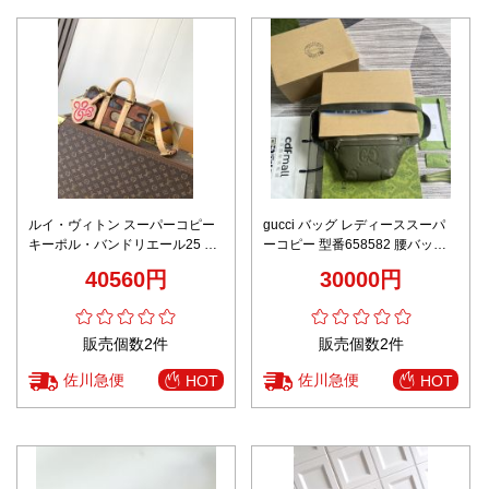
ルイ・ヴィトン スーパーコピー
gucci バッグ レディーススーパ
キーポル・バンドリエール25 ハ
ーコピー 型番658582 腰バッグ
ンドバッグ M15428
斜め掛け プリント 品質保証 グリ
40560円
30000円
ーン
販売個数2件
販売個数2件
佐川急便
佐川急便
HOT
HOT