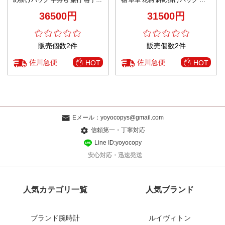
め掛けバッグ 手持ち 旅行 格子模
物 本革 花柄 斜め掛けバッグ 丸
様 大容量 ブラウン
形 シンプル レディース ブラウン
36500円
31500円
販売個数2件
販売個数2件
佐川急便
佐川急便
HOT
HOT
Eメール：
yoyocopys@gmail.com
信頼第一・丁寧対応
Line ID:yoyocopy
安心対応・迅速発送
人気カテゴリ一覧
人気ブランド
ブランド腕時計
ルイヴィトン