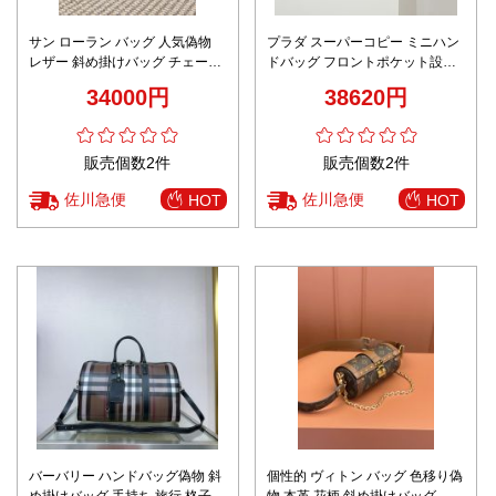
サン ローラン バッグ 人気偽物
プラダ スーパーコピー ミニハン
レザー 斜め掛けバッグ チェーン
ドバッグ フロントポケット設計
本革 801437 ブラック
ゴールドリング装飾 安心取引
34000円
38620円
販売個数2件
販売個数2件
佐川急便
佐川急便
HOT
HOT
バーバリー ハンドバッグ偽物 斜
個性的 ヴィトン バッグ 色移り偽