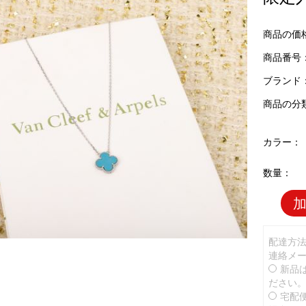
商品の価
商品番号：V
ブランド
商品の分
カラー：
数量：
配達方
連絡メ
新品
ださい
宅配