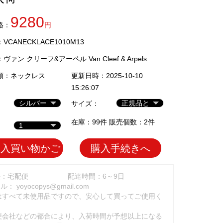
9280
格：
円
CANECKLACE1010M13
：
ヴァン クリーフ&アーペル Van Cleef & Arpels
類：
ネックレス
更新日時：2025-10-10
15:26:07
サイズ：
在庫：99件 販売個数：2件
加入買い物かご
購入手続きへ
法：宅配便
配達時間：6～9日
ール：
yoyocopys@gmail.com
はすべて未使用品ですので、安心して買ってご使用く
。
便会社などの都合により、入荷時間が予想以上になる