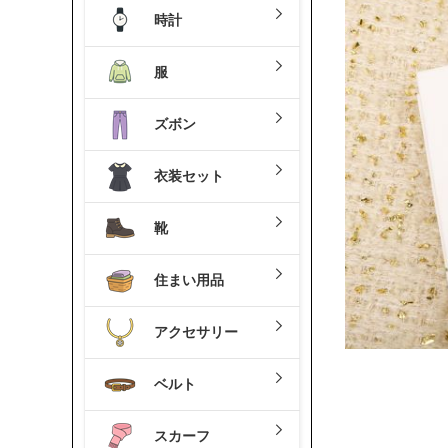
時計
服
ズボン
衣装セット
靴
住まい用品
アクセサリー
ベルト
スカーフ