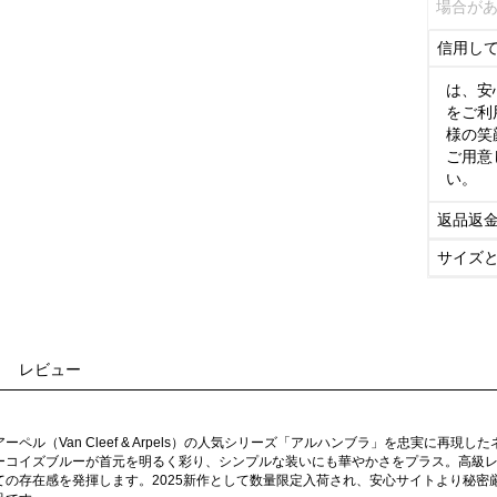
場合が
信用し
は、安
をご利
様の笑
ご用意
い。
返品返
サイズ
レビュー
ーペル（Van Cleef & Arpels）の人気シリーズ「アルハンブラ」を忠実に再
ーコイズブルーが首元を明るく彩り、シンプルな装いにも華やかさをプラス。高級
ての存在感を発揮します。2025新作として数量限定入荷され、安心サイトより秘