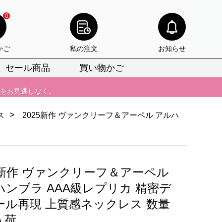
0
りをお見逃しなく。
びいただけます。
かご
私の注文
お知らせ
けます。
セール商品
買い物かご
りをお見逃しなく。
>
ス
2025新作 ヴァンクリーフ＆アーペル アルハ
25新作 ヴァンクリーフ＆アーペル
ハンブラ AAA級レプリカ 精密デ
ール再現 上質感ネックレス 数量
入荷