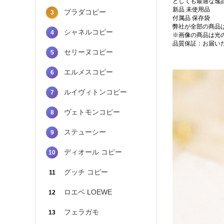
としても最適な逸
新品 未使用品
プラダコピー
3
付属品 保存袋
弊社が全部の商品
シャネルコピー
4
※画像の商品は光
品質保証：お届い
セリーヌコピー
5
エルメスコピー
6
ルイヴィトンコピー
7
ヴェトモンコピー
8
ステューシー
9
ディオール コピー
10
グッチ コピー
11
ロエベ LOEWE
12
フェラガモ
13