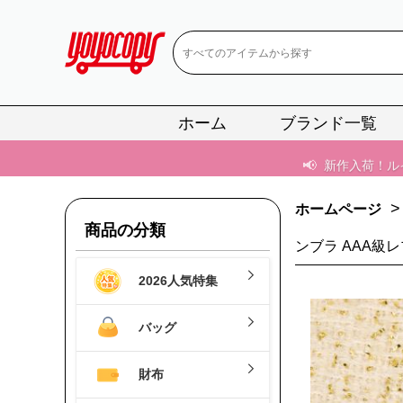
📢
新作入荷！ル
📢
当店は正真
📢
2
ホーム
ブランド一覧
📢
新作入荷！ル
>
ホームページ
商品の分類
ンブラ AAA級
2026人気特集
バッグ
財布