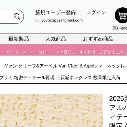
イ・ヴィトンスーパーコピー バッグ最新モデルが登場。上質な仕上が
新規ユーザー登録
ログイン
yoyocopys@gmail.com
正銘のn級スーパーコピーのみ取扱い。最高品質の再現度を安心してお選
買い物
026春の新作続々更新中！期間中のご注文でお得な割引をご利用いただ
最新製品
人気商品
おすすめ商品
イ・ヴィトンスーパーコピー バッグ最新モデルが登場。上質な仕上が
>
ヴァン クリーフ&アーペル Van Cleef & Arpels
ネックレ
レプリカ 精密ディテール再現 上質感ネックレス 数量限定入荷
20
アル
ィテ
限定