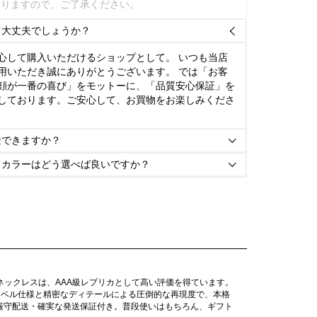
ありますので、ご了承ください。
て大丈夫でしょうか？

心して購入いただけるショップとして。 いつも当店
用いただき誠にありがとうございます。 では「お客
顔が一番の喜び」をモットーに、「品質安心保証」を
しております。ご安心して、お買物をお楽しみくださ
金できますか？

とカラーはどう選べば良いですか？

現したネックレスは、AAA級レプリカとして高い評価を得ています。
レベル仕様と精密なディテールによる圧倒的な再現度で、本格
密厳守配送・確実な発送保証付き。普段使いはもちろん、ギフト