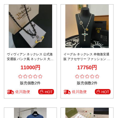
ヴィヴィアン ネックレス 公式激
イーグル ネックレス 本物激安通
安通販 パンク風 ネックレス 大土
販 アクセサリー ファッション 十
星 大人気 シンプル 男女兼用 ブ
字架 天然石付き 男女兼用 流行品
11000円
17750円
ラック
販売個数2件
販売個数2件
佐川急便
佐川急便
HOT
HOT