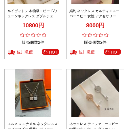
ルイヴィトン 本物級コピー LVチ
婚約 ネックレス カルティエスー
ェーンネックレス ダブルチェー
パーコピー 女性 アクセサリー
ン 本革使用
18kゴールド ダイヤモンド飾り
10800円
8000円
販売個数2件
販売個数2件
佐川急便
佐川急便
HOT
HOT
エルメス エナメル ネックレスス
ネックレス ティファニーコピー