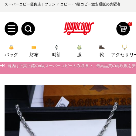
スーパーコピー優良店｜ブランド コピー・n級コピー激安通販の先駆者
0
新
バッグ
規
ロ
財布
時計
服
靴
アクセサリ
📢
当店は正真正銘のn級スーパーコピーのみ取扱い。最高品質の再現度を
ユ
グ
📢
2026春の新作続々更新中！期間中のご注文でお得な割引をご利用いただ
0
ー
イ
📢
新作入荷！ルイ・ヴィトンスーパーコピー バッグ最新モデルが登場。上
📢
当店は正真正銘のn級スーパーコピーのみ取扱い。最高品質の再現度を
ザ
ン
オ
📢
2026春の新作続々更新中！期間中のご注文でお得な割引をご利用いただ
ー
ー
お
📢
yoyocopys@gmail.com
新作入荷！ルイ・ヴィトンスーパーコピー バッグ最新モデルが登場。上
登
ダ
知