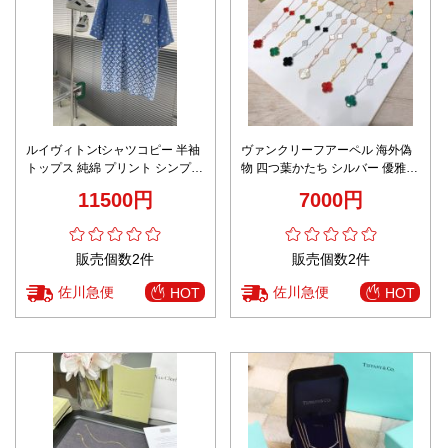
ルイヴィトンtシャツコピー 半袖
ヴァンクリーフアーペル 海外偽
トップス 純綿 プリント シンプル
物 四つ葉かたち シルバー 優雅
上質服 男女兼用 ブルー
ファッション 多色可選
11500円
7000円
販売個数2件
販売個数2件
佐川急便
佐川急便
HOT
HOT