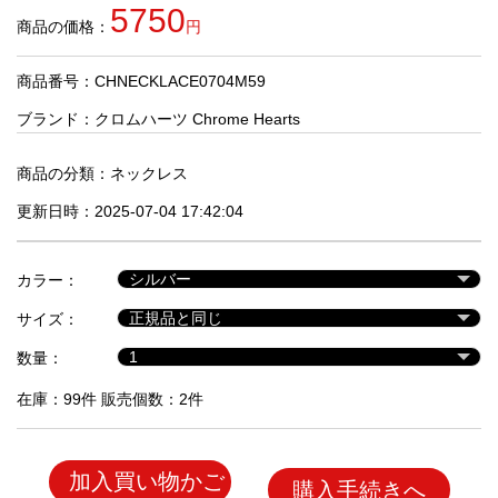
品
5750
商品の価格：
円
商品番号：CHNECKLACE0704M59
人
気
ブランド：
クロムハーツ Chrome Hearts
商
品
商品の分類：
ネックレス
更新日時：2025-07-04 17:42:04
セ
ー
カラー：
ル
商
サイズ：
品
数量：
在庫：99件 販売個数：2件
加入買い物かご
購入手続きへ