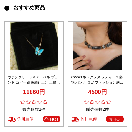
おすすめ商品
ヴァンクリーフ＆アーペル ブラ
chanel ネックレス レディース偽
ンド コピー 高級感仕上げ 上質感
物 パンク ロゴ ファッション感
精密ディテール バタフライネッ
品質保証 大人気 ブラック
11860円
4500円
クレス
販売個数2件
販売個数2件
佐川急便
佐川急便
HOT
HOT