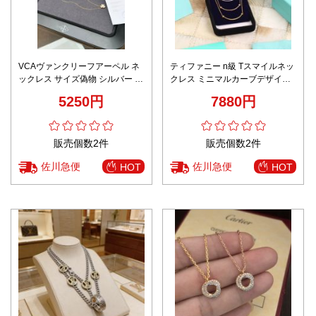
VCAヴァンクリーフアーペル ネ
ティファニー n級 Tスマイルネッ
ックレス サイズ偽物 シルバー 優
クレス ミニマルカーブデザイン
雅 レディ 胡蝶かたち ゴールド
華奢チェーン 上品ジュエリー 即
5250円
7880円
納対応
販売個数2件
販売個数2件
佐川急便
佐川急便
HOT
HOT