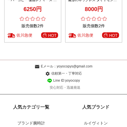
ーパーコピー 優雅レディース シ
鍵形のネックレス ダイヤモン飾
ルバー 上質品 シンプル 多色可選
り 18kゴールド 人気販売 2色可
6250円
8000円
選
販売個数2件
販売個数2件
佐川急便
佐川急便
HOT
HOT
Eメール：
yoyocopys@gmail.com
信頼第一・丁寧対応
Line ID:yoyocopy
安心対応・迅速発送
人気カテゴリ一覧
人気ブランド
ブランド腕時計
ルイヴィトン