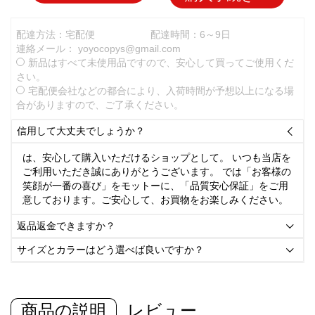
配達方法：宅配便
配達時間：6～9日
連絡メール：
yoyocopys@gmail.com
新品はすべて未使用品ですので、安心して買ってご使用くだ
さい。
宅配便会社などの都合により、入荷時間が予想以上になる場
合がありますので、ご了承ください。
信用して大丈夫でしょうか？

は、安心して購入いただけるショップとして。 いつも当店を
ご利用いただき誠にありがとうございます。 では「お客様の
笑顔が一番の喜び」をモットーに、「品質安心保証」をご用
意しております。ご安心して、お買物をお楽しみください。
返品返金できますか？

サイズとカラーはどう選べば良いですか？

商品の説明
レビュー