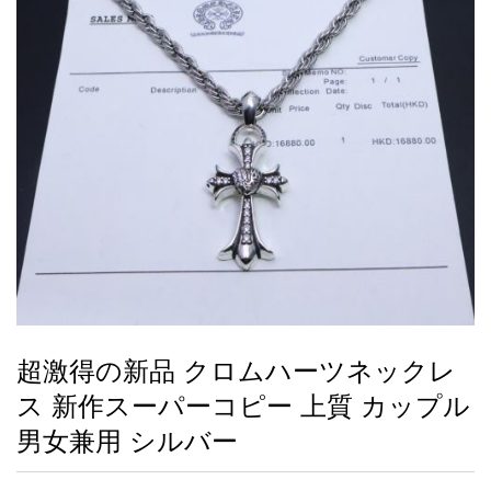
録
ー
ら
アイフォーンケ
管
せ
2026人気特集
アクセサリー
衣装セット
住まい用品
スカーフ
バッグ
ズボン
ベルト
財布
時計
小物
服
靴
ース
理
最
新
製
品
超激得の新品 クロムハーツネックレ
お
ス 新作スーパーコピー 上質 カップル
す
す
男女兼用 シルバー
め
商