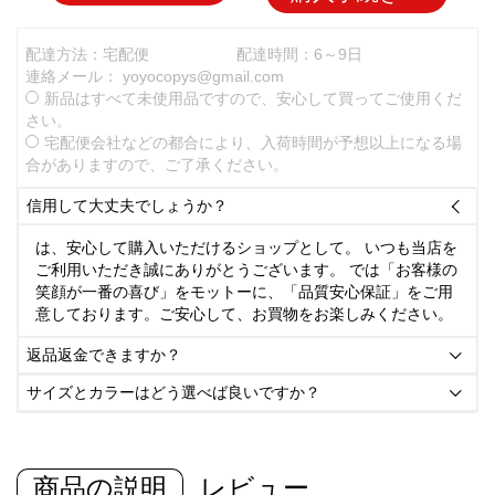
配達方法：宅配便
配達時間：6～9日
連絡メール：
yoyocopys@gmail.com
新品はすべて未使用品ですので、安心して買ってご使用くだ
さい。
宅配便会社などの都合により、入荷時間が予想以上になる場
合がありますので、ご了承ください。
信用して大丈夫でしょうか？

は、安心して購入いただけるショップとして。 いつも当店を
ご利用いただき誠にありがとうございます。 では「お客様の
笑顔が一番の喜び」をモットーに、「品質安心保証」をご用
意しております。ご安心して、お買物をお楽しみください。
返品返金できますか？

サイズとカラーはどう選べば良いですか？

商品の説明
レビュー