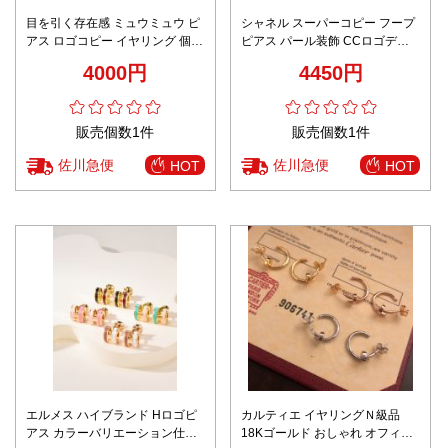
目を引く存在感 ミュウミュウ ピ
シャネル スーパーコピー フープ
アス ロゴコピー イヤリング 個性
ピアス パール装飾 CCロゴデザ
的なデザイン 小さくて精巧な ま
イン ゴールドエレガント仕様 リ
4000円
4450円
るい ブルー
ピーター多数
販売個数1件
販売個数1件
佐川急便
佐川急便
HOT
HOT
エルメス ハイブランド Hロゴピ
カルティエ イヤリングＮ級品
アス カラーバリエーション仕様
18Kゴールド おしゃれ オフィス