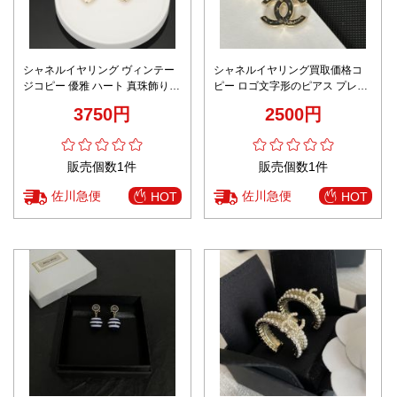
シャネルイヤリング ヴィンテー
シャネルイヤリング買取価格コ
ジコピー 優雅 ハート 真珠飾り
ピー ロゴ文字形のピアス プレゼ
イヤリング 贅沢 美人 人気 ホワ
ント 女性 シンプル シャネル風
3750円
2500円
イト
ブラック
販売個数1件
販売個数1件
佐川急便
佐川急便
HOT
HOT