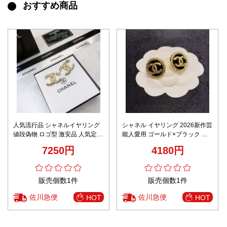
おすすめ商品
人気流行品 シャネルイヤリング
シャネル イヤリング 2026新作芸
値段偽物 ロゴ型 激安品 人気定番
能人愛用 ゴールド×ブラック 高
レディース イエロー
再現度 優良サイト
7250円
4180円
販売個数1件
販売個数1件
佐川急便
佐川急便
HOT
HOT