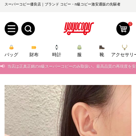
スーパーコピー優良店｜ブランド コピー・n級コピー激安通販の先駆者
0
新
バッグ
規
ロ
財布
時計
服
靴
アクセサリ
📢
当店は正真正銘のn級スーパーコピーのみ取扱い。最高品質の再現度を
ユ
グ
📢
2026春の新作続々更新中！期間中のご注文でお得な割引をご利用いただ
0
ー
イ
📢
新作入荷！ルイ・ヴィトンスーパーコピー バッグ最新モデルが登場。上
ザ
ン
📢
当店は正真正銘のn級スーパーコピーのみ取扱い。最高品質の再現度を
オ
📢
2026春の新作続々更新中！期間中のご注文でお得な割引をご利用いただ
ー
ー
お
yoyocopys@gmail.com
📢
新作入荷！ルイ・ヴィトンスーパーコピー バッグ最新モデルが登場。上
登
ダ
知