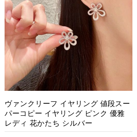
録
ー
ら
アイフォーンケ
管
せ
2026人気特集
アクセサリー
衣装セット
住まい用品
スカーフ
バッグ
ズボン
ベルト
財布
時計
小物
服
靴
ース
理
最
新
製
品
ヴァンクリーフ イヤリング 値段スー
お
パーコピー イヤリング ピンク 優雅
す
す
レディ 花かたち シルバー
め
商