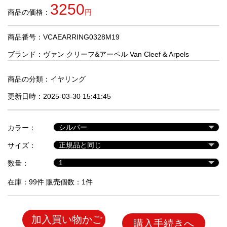
品
3250
商品の価格：
円
商品番号：VCAEARRING0328M19
人
気
ブランド：
ヴァン クリーフ&アーペル Van Cleef & Arpels
商
品
商品の分類：
イヤリング
更新日時：2025-03-30 15:41:45
セ
ー
カラー：
ル
商
サイズ：
品
数量：
在庫：99件 販売個数：1件
加入買い物かご
購入手続きへ