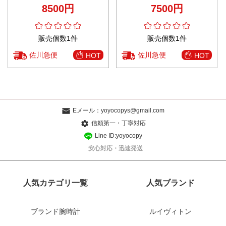
口コミ多数
ギフト 女性 アクセサリー 3色可
8500円
7500円
選
販売個数1件
販売個数1件
佐川急便
佐川急便
HOT
HOT
Eメール：
yoyocopys@gmail.com
信頼第一・丁寧対応
Line ID:yoyocopy
安心対応・迅速発送
人気カテゴリ一覧
人気ブランド
ブランド腕時計
ルイヴィトン