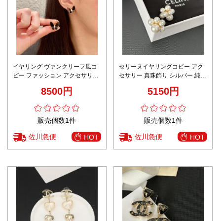
イヤリング ヴァンクリーフ風コ
セリーヌイヤリングコピー アク
ピー ファッション アクセサリー
セサリー 真珠飾り シルバー 純銀
胡蝶かたち ブラック
キラキラ レディース 花形 ホワイ
8500円
5150円
ト
販売個数1件
販売個数1件
佐川急便
佐川急便
HOT
HOT