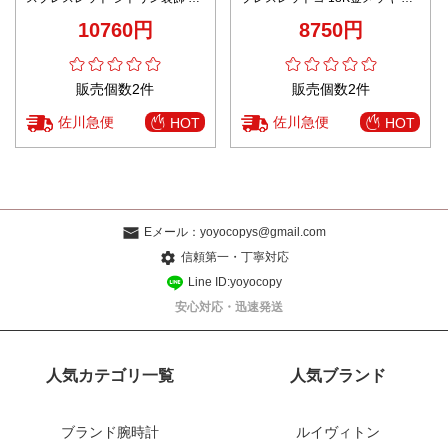
ランド代用
性的 優雅 ファッション ゴールド
10760円
8750円
販売個数2件
販売個数2件
佐川急便
佐川急便
HOT
HOT
Eメール：
yoyocopys@gmail.com
信頼第一・丁寧対応
Line ID:yoyocopy
安心対応・迅速発送
人気カテゴリ一覧
人気ブランド
ブランド腕時計
ルイヴィトン