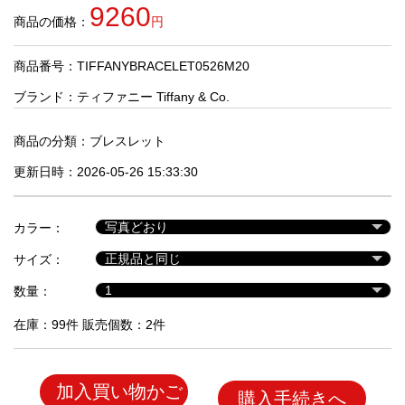
品
9260
商品の価格：
円
商品番号：TIFFANYBRACELET0526M20
人
気
ブランド：
ティファニー Tiffany & Co.
商
品
商品の分類：
ブレスレット
更新日時：2026-05-26 15:33:30
セ
ー
カラー：
ル
商
サイズ：
品
数量：
在庫：99件 販売個数：2件
加入買い物かご
購入手続きへ