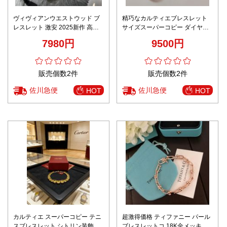
ヴィヴィアンウエストウッド ブ
精巧なカルティエブレスレット
レスレット 激安 2025新作 高級
サイズスーパーコピー ダイヤ飾
感仕上げ 精密ディテール 高再現
り 上質 男女兼用 ブラック
7980円
9500円
度 オーブロゴ 安心サイト限定
販売個数2件
販売個数2件
佐川急便
佐川急便
HOT
HOT
カルティエ スーパーコピー テニ
超激得価格 ティファニー パール
スブレスレット シトリン装飾 ブ
ブレスレットコ 18K金メッキ 個