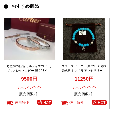
おすすめ商品
超激得の新品 カルティエコピー,
ゴローズ イーグル 顔 ブレス偽物
ブレスレットコピー 輝く18Kゴ
天然石 トンボ玉 アクセサリー ブ
ールド シンプル ダイヤモンド 2
レスレット ゴローズ 男女兼用 ブ
9500円
11250円
色可選
ルー
販売個数2件
販売個数2件
佐川急便
佐川急便
HOT
HOT