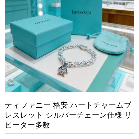
録
ー
ら
アイフォーンケ
管
せ
2026人気特集
アクセサリー
衣装セット
住まい用品
スカーフ
バッグ
ズボン
ベルト
財布
時計
小物
服
靴
ース
理
最
新
製
品
ティファニー 格安 ハートチャームブ
お
レスレット シルバーチェーン仕様 リ
す
す
ピーター多数
め
商