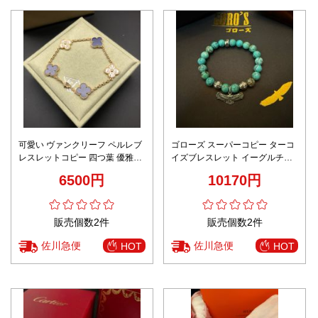
可愛い ヴァンクリーフ ペルレブ
ゴローズ スーパーコピー ターコ
レスレットコピー 四つ葉 優雅レ
イズブレスレット イーグルチャ
ディ ファッション パープル
ーム付き 天然石風デザイン 上質
6500円
10170円
感
販売個数2件
販売個数2件
佐川急便
佐川急便
HOT
HOT