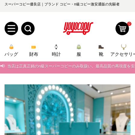
スーパーコピー優良店｜ブランド コピー・n級コピー激安通販の先駆者
0
新
バッグ
規
ロ
財布
時計
服
靴
アクセサリ
📢
当店は正真正銘のn級スーパーコピーのみ取扱い。最高品質の再現度を
ユ
グ
📢
2026春の新作続々更新中！期間中のご注文でお得な割引をご利用いただ
0
ー
イ
📢
新作入荷！ルイ・ヴィトンスーパーコピー バッグ最新モデルが登場。上
ザ
ン
📢
当店は正真正銘のn級スーパーコピーのみ取扱い。最高品質の再現度を
オ
📢
2026春の新作続々更新中！期間中のご注文でお得な割引をご利用いただ
ー
ー
お
yoyocopys@gmail.com
📢
新作入荷！ルイ・ヴィトンスーパーコピー バッグ最新モデルが登場。上
登
ダ
知