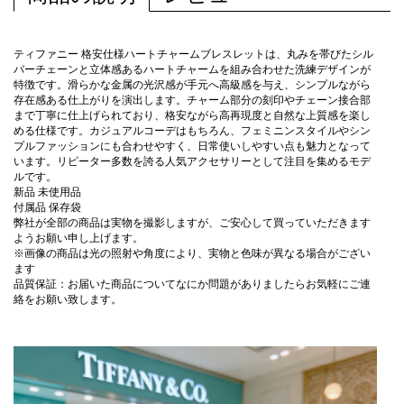
ティファニー 格安仕様ハートチャームブレスレットは、丸みを帯びたシル
バーチェーンと立体感あるハートチャームを組み合わせた洗練デザインが
特徴です。滑らかな金属の光沢感が手元へ高級感を与え、シンプルながら
存在感ある仕上がりを演出します。チャーム部分の刻印やチェーン接合部
まで丁寧に仕上げられており、格安ながら高再現度と自然な上質感を楽し
める仕様です。カジュアルコーデはもちろん、フェミニンスタイルやシン
プルファッションにも合わせやすく、日常使いしやすい点も魅力となって
います。リピーター多数を誇る人気アクセサリーとして注目を集めるモデ
ルです。
新品 未使用品
付属品 保存袋
弊社が全部の商品は実物を撮影しますが、ご安心して買っていただきます
ようお願い申し上げます。
※画像の商品は光の照射や角度により、実物と色味が異なる場合がござい
ます
品質保証：お届いた商品についてなにか問題がありましたらお気軽にご連
絡をお願い致します。