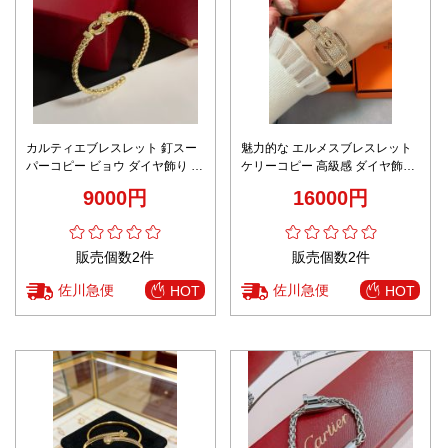
カルティエブレスレット 釘スー
魅力的な エルメスブレスレット
パーコピー ビョウ ダイヤ飾り お
ケリーコピー 高級感 ダイヤ飾り
しゃれ シンプル シルバー
優雅レディース ゴールド
9000円
16000円
販売個数2件
販売個数2件
佐川急便
佐川急便
HOT
HOT