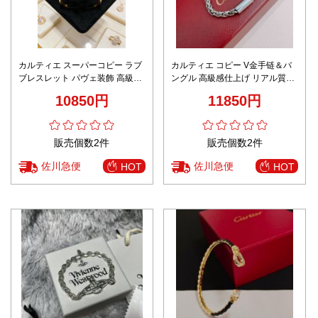
カルティエ スーパーコピー ラブ
カルティエ コピー V金手链＆バ
ブレスレット パヴェ装飾 高級感
ングル 高級感仕上げ リアル質感
仕上げ
再現 精密ディテール
10850円
11850円
販売個数2件
販売個数2件
佐川急便
佐川急便
HOT
HOT