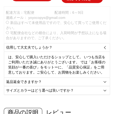
配達方法：宅配便
配達時間：6～9日
連絡メール：
yoyocopys@gmail.com
新品はすべて未使用品ですので、安心して買ってご使用くだ
さい。
宅配便会社などの都合により、入荷時間が予想以上になる場
合がありますので、ご了承ください。
信用して大丈夫でしょうか？

は、安心して購入いただけるショップとして。 いつも当店を
ご利用いただき誠にありがとうございます。 では「お客様の
笑顔が一番の喜び」をモットーに、「品質安心保証」をご用
意しております。ご安心して、お買物をお楽しみください。
返品返金できますか？

サイズとカラーはどう選べば良いですか？

商品の説明
レビュー