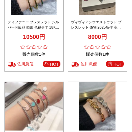
ティファニー ブレスレット シル
ヴィヴィアンウエストウッド ブ
バーＮ級品 鎖形 色褪せず 18Kゴ
レスレット 偽物 2025新作 高再
ールド シンプル 3色可選
現度 丁寧な作り 高級感仕上げ 人
10500円
8000円
気チャーム 安心サイト限定
販売個数1件
販売個数1件
佐川急便
佐川急便
HOT
HOT