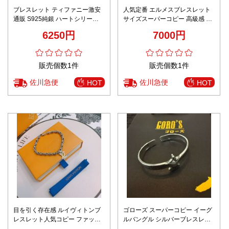
ブレスレット ティファニー激安
人気定番 エルメスブレスレット
通販 S925純銀 ハートシリーズ
サイズスーパーコピー 高級感 シ
優雅 シンプル おしゃれ 多色可選
ンプル 優雅レディース 多色可選
6250円
7000円
販売個数1件
販売個数1件
佐川急便
佐川急便
HOT
HOT
目を引く存在感 ルイヴィトンブ
ゴローズ スーパーコピー イーグ
レスレット人気コピー ファッシ
ルバングル シルバーブレスレッ
ョン感 男女兼用 シンプル シルバ
ト 立体造形デザイン 口コミ多数