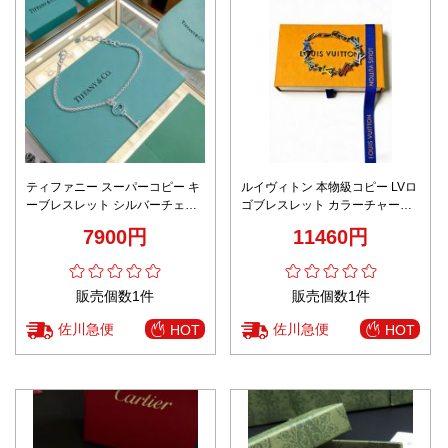
ティファニー スーパーコピー キ
ルイヴィトン 本物級コピー LVロ
ーブレスレット シルバーチェー
ゴブレスレット カラーチャーム
ン仕様 職人技術再現
デザイン メタル仕様 精密ディテ
7900円
11460円
ール
販売個数1件
販売個数1件
佐川急便
佐川急便
HOT
HOT