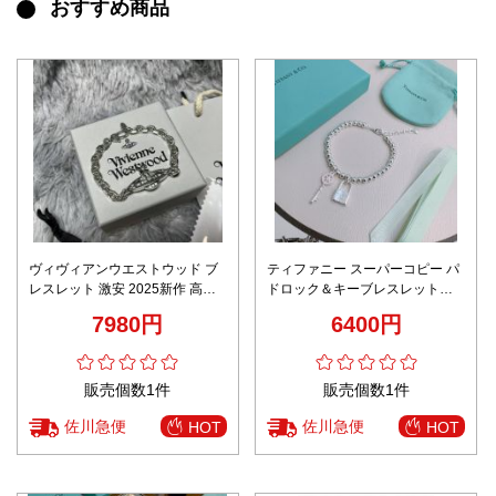
おすすめ商品
ヴィヴィアンウエストウッド ブ
ティファニー スーパーコピー パ
レスレット 激安 2025新作 高級
ドロック＆キーブレスレット
感仕上げ 精密ディテール 高再現
2025新作 精密ディテール 高再現
7980円
6400円
度 オーブロゴ 安心サイト限定
度 高級感仕上げ 発送保証 秘密厳
守配送
販売個数1件
販売個数1件
佐川急便
佐川急便
HOT
HOT