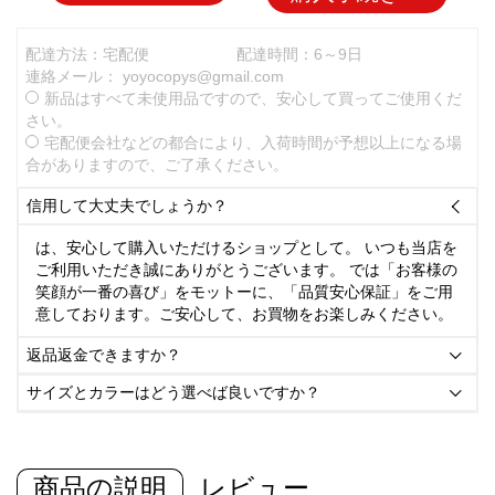
配達方法：宅配便
配達時間：6～9日
連絡メール：
yoyocopys@gmail.com
新品はすべて未使用品ですので、安心して買ってご使用くだ
さい。
宅配便会社などの都合により、入荷時間が予想以上になる場
合がありますので、ご了承ください。
信用して大丈夫でしょうか？

は、安心して購入いただけるショップとして。 いつも当店を
ご利用いただき誠にありがとうございます。 では「お客様の
笑顔が一番の喜び」をモットーに、「品質安心保証」をご用
意しております。ご安心して、お買物をお楽しみください。
返品返金できますか？

サイズとカラーはどう選べば良いですか？

商品の説明
レビュー