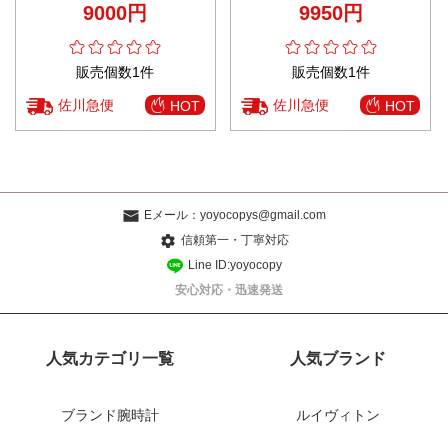
9000円
9950円
ー
販売個数1件
販売個数1件
佐川急便
佐川急便
HOT
HOT
Eメール：
yoyocopys@gmail.com
信頼第一・丁寧対応
Line ID:yoyocopy
安心対応・迅速発送
人気カテゴリ一覧
人気ブランド
ブランド腕時計
ルイヴィトン