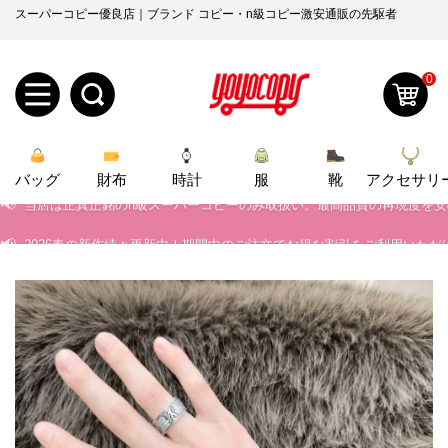
スーパーコピー優良店｜ブランド コピー・n級コピー激安通販の先駆者
0
新
📢
当店は正真正銘のn級スーパーコピーのみ取扱い。最高品質の再現度を
バッグ
規
ロ
財布
時計
服
靴
アクセサリ
📢
2026春の新作続々更新中！期間中のご注文でお得な割引をご利用いただ
ユ
グ
📢
新作入荷！ルイ・ヴィトンスーパーコピー バッグ最新モデルが登場。上
0
ー
イ
📢
当店は正真正銘のn級スーパーコピーのみ取扱い。最高品質の再現度を
ザ
ン
オ
📢
2026春の新作続々更新中！期間中のご注文でお得な割引をご利用いただ
ー
📢
新作入荷！ルイ・ヴィトンスーパーコピー バッグ最新モデルが登場。上
ー
お
yoyocopys@gmail.com
登
ダ
知