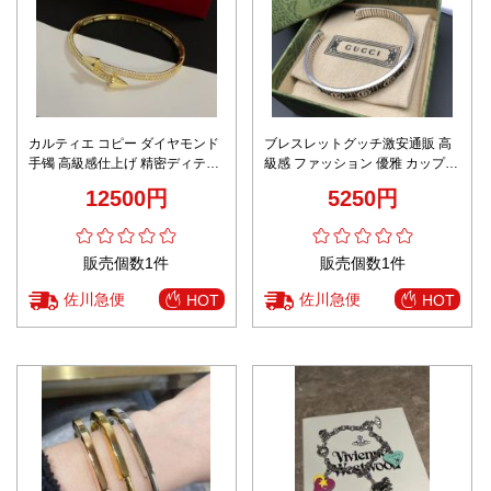
カルティエ コピー ダイヤモンド
ブレスレットグッチ激安通販 高
手镯 高級感仕上げ 精密ディテー
級感 ファッション 優雅 カップル
ル
プレゼント シルバー色
12500円
5250円
販売個数1件
販売個数1件
佐川急便
佐川急便
HOT
HOT