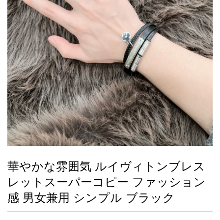
録
ー
ら
アイフォーンケ
管
せ
2026人気特集
アクセサリー
衣装セット
住まい用品
スカーフ
バッグ
ズボン
ベルト
財布
時計
小物
服
靴
ース
理
最
新
製
品
華やかな雰囲気 ルイヴィトンブレス
お
レットスーパーコピー ファッション
す
す
感 男女兼用 シンプル ブラック
め
商