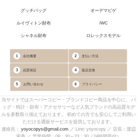
グッチバッグ
オーデマピゲ
ルイヴィトン財布
IWC
シャネル財布
ロレックスモデル
1
2
会社概要
支払い方法
3
4
品質保証
返品交換
5
6
お問い合わせ
プライバシー
当サイトではスーパーコピー・ブランドコピー商品を中心に、 バ
ッグ・時計・財布・アクセサリーなど人気ブランドの高品質モデ
ルを多数取り揃えております。 初めての方でも安心してご利用い
ただける通販サービスを提供しております。
連絡先：
yoyocopys@gmail.com
／ Line: yoyocopy ／ 店長：渡辺
実香 ／ 営業時間：08：30～23：30（24時間受付）