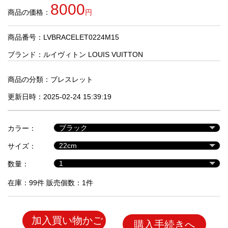
品
8000
商品の価格：
円
商品番号：LVBRACELET0224M15
人
気
ブランド：
ルイヴィトン LOUIS VUITTON
商
品
商品の分類：
ブレスレット
更新日時：2025-02-24 15:39:19
セ
ー
カラー：
ル
商
サイズ：
品
数量：
在庫：99件 販売個数：1件
加入買い物かご
購入手続きへ