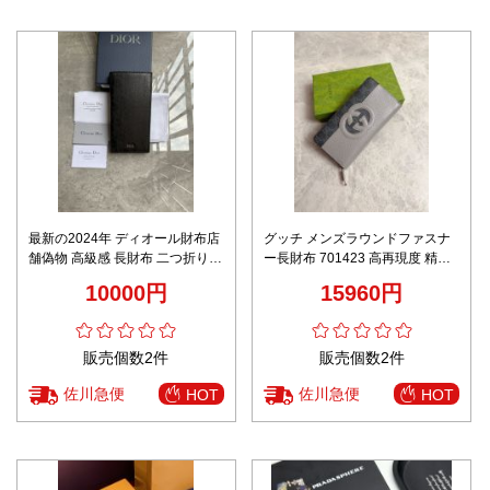
最新の2024年 ディオール財布店
グッチ メンズラウンドファスナ
舗偽物 高級感 長財布 二つ折り
ー長財布 701423 高再現度 精密
型番Z0BBC002 ロング ジップ 本
ディテール 高級感仕上げ ユーザ
10000円
15960円
革 メンズ ブラック
ー満足保証 安心の日本倉庫
販売個数2件
販売個数2件
佐川急便
佐川急便
HOT
HOT