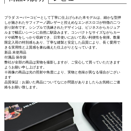
プラダ スーパーコピーとして丁寧に仕上げられた本モデルは、細かな型押
しが施されたサフィアーノ調レザーと控えめなエンボスロゴが特徴の二つ
折り財布です。シンプルで洗練されたデザインは、ビジネスからカジュア
ルまで幅広いシーンに自然に馴染みます。コンパクトなサイズながらカー
ドや紙幣をしっかり収納でき、日常使いにおいて高い利便性を発揮。数量
限定入荷の特別感もあり、丁寧な縫製と安定した品質により、長く愛用で
きる実用性と上質感を兼ね備えた仕上がりとなっています。
新品 未使用品
付属品 保存袋
弊社が全部の商品は実物を撮影しますが、ご安心して買っていただきます
ようお願い申し上げます。
※画像の商品は光の照射や角度により、実物と色味が異なる場合がござい
ます
品質保証：お届いた商品についてなにか問題がありましたらお気軽にご連
絡をお願い致します。