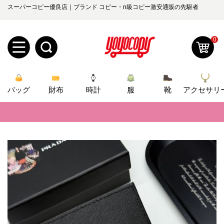
スーパーコピー優良店｜ブランド コピー・n級コピー激安通販の先駆者
0
新
バッグ
規
ロ
財布
時計
服
靴
アクセサリ
📢
当店は正真正銘のn級スーパーコピーのみ取扱い。最高品質の再現度を
ユ
グ
📢
2026春の新作続々更新中！期間中のご注文でお得な割引をご利用いただ
0
ー
イ
📢
新作入荷！ルイ・ヴィトンスーパーコピー バッグ最新モデルが登場。上
ザ
ン
📢
当店は正真正銘のn級スーパーコピーのみ取扱い。最高品質の再現度を
オ
ー
📢
2026春の新作続々更新中！期間中のご注文でお得な割引をご利用いただ
ー
お
yoyocopys@gmail.com
📢
新作入荷！ルイ・ヴィトンスーパーコピー バッグ最新モデルが登場。上
登
ダ
知