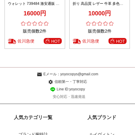
ウォレット 739484 激安通販 高
折り 高品質 レザー 牛革 多色可
再現度 精密ディテール 高級感仕
選
16000円
10000円
上げ レビュー高リピ率 確実に届
く
販売個数2件
販売個数2件
佐川急便
佐川急便
HOT
HOT
Eメール：
yoyocopys@gmail.com
信頼第一・丁寧対応
Line ID:yoyocopy
安心対応・迅速発送
人気カテゴリ一覧
人気ブランド
ブランド腕時計
ルイヴィトン