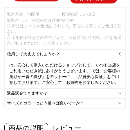
配達方法：宅配便
配達時間：6～9日
連絡メール：
yoyocopys@gmail.com
新品はすべて未使用品ですので、安心して買ってご使用くだ
さい。
宅配便会社などの都合により、入荷時間が予想以上になる場
合がありますので、ご了承ください。
信用して大丈夫でしょうか？

は、安心して購入いただけるショップとして。 いつも当店を
ご利用いただき誠にありがとうございます。 では「お客様の
笑顔が一番の喜び」をモットーに、「品質安心保証」をご用
意しております。ご安心して、お買物をお楽しみください。
返品返金できますか？

サイズとカラーはどう選べば良いですか？

商品の説明
レビュー