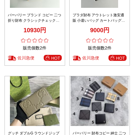
バーバリー ブランド コピー 二つ
プラダ財布 アウトレット激安通
折り財布 クラシックチェックデ
販 小遣いバッグ カートバッグ
ザイン ノベルティ付き 安心サイ
2MM003 男女兼用 便利 レザー
10930円
9000円
ト 高級感モデル
ブルー
販売個数2件
販売個数2件
佐川急便
佐川急便
HOT
HOT
グッチ ダブルG ラウンドジップ
バーバリー 財布コピー 紳士 二つ