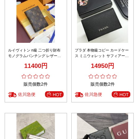
ルイヴィトン n級 二つ折り財布
プラダ 本物級コピー カードケー
モノグラムパンチング レザー仕
ス ミニウォレット サフィアーノ
様 圧倒的な再現度
調レザー 高再現度
11400円
14950円
販売個数2件
販売個数2件
佐川急便
佐川急便
HOT
HOT