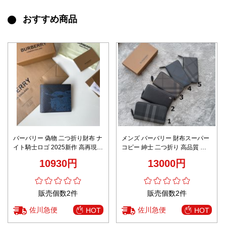
おすすめ商品
バーバリー 偽物 二つ折り財布 ナ
メンズ バーバリー 財布スーパー
イト騎士ロゴ 2025新作 高再現度
コピー 紳士 二つ折り 高品質 レ
モデル
ザー 牛革 多色可選
10930円
13000円
販売個数2件
販売個数2件
佐川急便
佐川急便
HOT
HOT