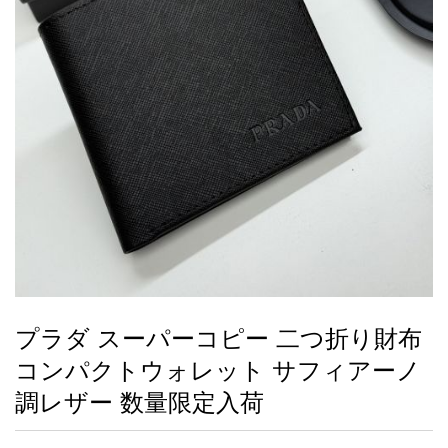
録
ー
ら
アイフォーンケ
管
せ
2026人気特集
アクセサリー
衣装セット
住まい用品
スカーフ
バッグ
ズボン
ベルト
財布
時計
小物
服
靴
ース
理
最
新
製
品
プラダ スーパーコピー 二つ折り財布
お
コンパクトウォレット サフィアーノ
す
す
調レザー 数量限定入荷
め
商