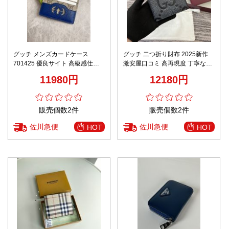
グッチ メンズカードケース
グッチ 二つ折り財布 2025新作
701425 優良サイト 高級感仕上
激安屋口コミ 高再現度 丁寧な縫
げ 正確な刻印 丁寧な縫製 ユーザ
製 高級感仕上げ 発送保証 安心サ
11980円
12180円
ー満足保証
イト GG柄ブラック
販売個数2件
販売個数2件
佐川急便
佐川急便
HOT
HOT