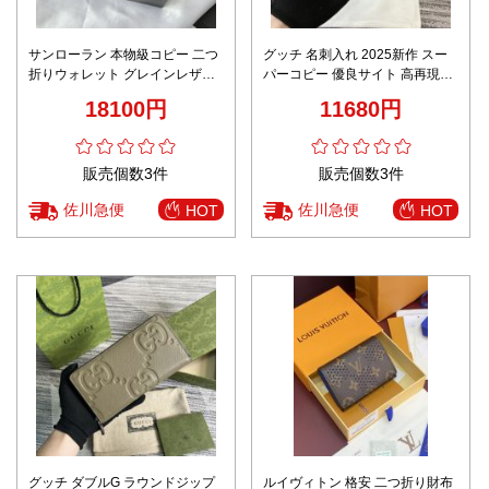
サンローラン 本物級コピー 二つ
グッチ 名刺入れ 2025新作 スー
折りウォレット グレインレザー
パーコピー 優良サイト 高再現度
コンパクト設計 精密ディテール
丁寧な縫製 高級感仕上げ 発送保
18100円
11680円
証 安心サイト
販売個数3件
販売個数3件
佐川急便
佐川急便
HOT
HOT
グッチ ダブルG ラウンドジップ
ルイヴィトン 格安 二つ折り財布