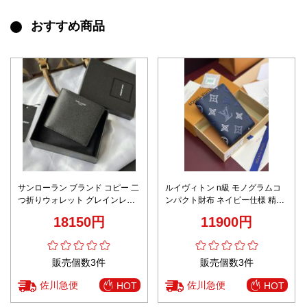
おすすめ商品
サンローラン ブランド コピー 二
ルイヴィトン n級 モノグラムコ
つ折りウォレット グレインレザ
ンパクト財布 ネイビー仕様 精密
ー シンプルデザイン リピーター
ディテール
18150円
11900円
多数
販売個数3件
販売個数3件
佐川急便
佐川急便
HOT
HOT