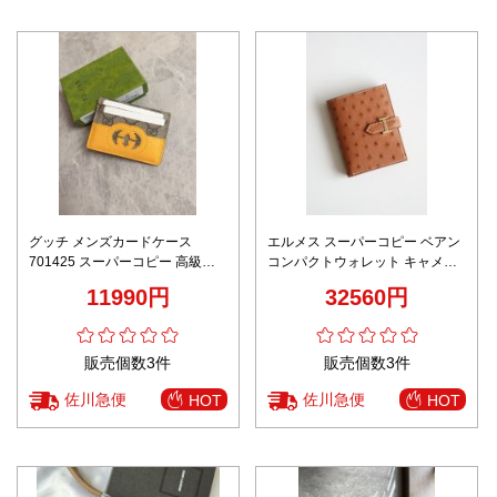
グッチ メンズカードケース
エルメス スーパーコピー ベアン
701425 スーパーコピー 高級レ
コンパクトウォレット キャメル
ベル仕様 精密ディテール 丁寧な
オーストリッチ風 ゴールド金具
11990円
32560円
縫製 レビュー高リピ率
数量限定入荷
販売個数3件
販売個数3件
佐川急便
佐川急便
HOT
HOT