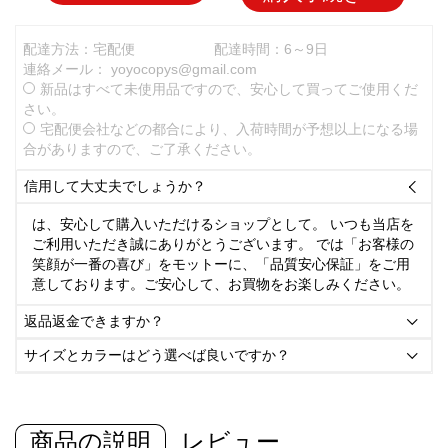
配達方法：宅配便
配達時間：6～9日
連絡メール：
yoyocopys@gmail.com
新品はすべて未使用品ですので、安心して買ってご使用くだ
さい。
宅配便会社などの都合により、入荷時間が予想以上になる場
合がありますので、ご了承ください。
信用して大丈夫でしょうか？

は、安心して購入いただけるショップとして。 いつも当店を
ご利用いただき誠にありがとうございます。 では「お客様の
笑顔が一番の喜び」をモットーに、「品質安心保証」をご用
意しております。ご安心して、お買物をお楽しみください。
返品返金できますか？

サイズとカラーはどう選べば良いですか？

商品の説明
レビュー