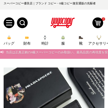
スーパーコピー優良店｜ブランド コピー・n級コピー激安通販の先駆者
0
新
バッグ
規
ロ
財布
時計
服
靴
アクセサリ
📢
当店は正真正銘のn級スーパーコピーのみ取扱い。最高品質の再現度を
ユ
グ
📢
2026春の新作続々更新中！期間中のご注文でお得な割引をご利用いただ
0
ー
イ
📢
新作入荷！ルイ・ヴィトンスーパーコピー バッグ最新モデルが登場。上
📢
当店は正真正銘のn級スーパーコピーのみ取扱い。最高品質の再現度を
ザ
ン
オ
📢
2026春の新作続々更新中！期間中のご注文でお得な割引をご利用いただ
ー
ー
お
📢
yoyocopys@gmail.com
新作入荷！ルイ・ヴィトンスーパーコピー バッグ最新モデルが登場。上
登
ダ
知