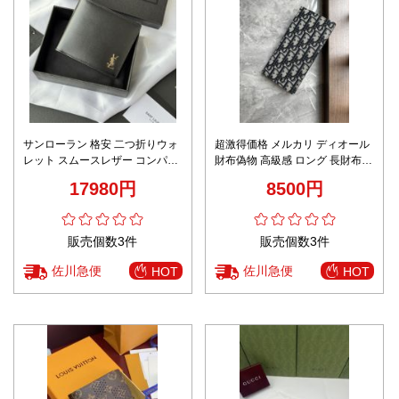
サンローラン 格安 二つ折りウォ
超激得価格 メルカリ ディオール
レット スムースレザー コンパク
財布偽物 高級感 ロング 長財布
ト設計 高品質
二つ折り 型番Z0BBC002 花柄 本
17980円
8500円
革 メンズ ブラック
販売個数3件
販売個数3件
佐川急便
佐川急便
HOT
HOT