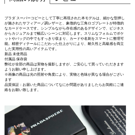
プラダ スーパーコピーとして丁寧に再現された本モデルは、細かな型押し
が施されたサフィアーノ調レザーと、象徴的な三角ロゴプレートが特徴的
なカードケースです。シンプルながら存在感のあるデザインで、ビジネス
からカジュアルまで幅広いシーンに対応します。スリムなフォルムでポケ
ットやバッグの中でもすっきり収まり、カードや名刺をスマートに整理可
能。精密ディテールにこだわった仕上がりにより、耐久性と高級感を両立
した実用性の高いアイテムです。
新品 未使用品
付属品 保存袋
弊社が全部の商品は実物を撮影しますが、ご安心して買っていただきます
ようお願い申し上げます。
※画像の商品は光の照射や角度により、実物と色味が異なる場合がござい
ます
品質保証：お届いた商品についてなにか問題がありましたらお気軽にご連
絡をお願い致します。