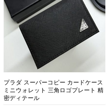
録
ー
ら
アイフォーンケ
管
せ
2026人気特集
アクセサリー
衣装セット
住まい用品
スカーフ
バッグ
ズボン
ベルト
財布
時計
小物
服
靴
ース
理
最
新
製
品
プラダ スーパーコピー カードケース
お
ミニウォレット 三角ロゴプレート 精
す
す
密ディテール
め
商