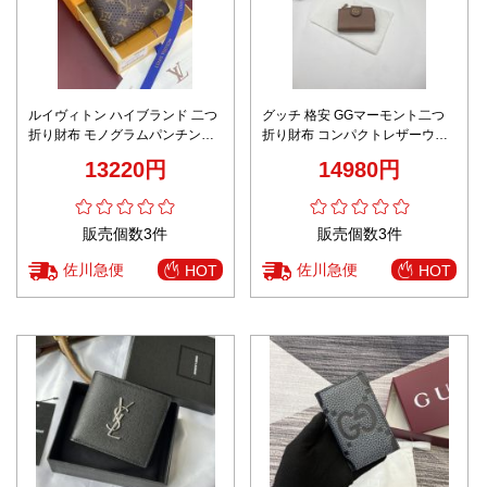
ルイヴィトン ハイブランド 二つ
グッチ 格安 GGマーモント二つ
折り財布 モノグラムパンチング
折り財布 コンパクトレザーウォ
レザー仕様 発送保証
レット 丁寧な縫製
13220円
14980円
販売個数3件
販売個数3件
佐川急便
佐川急便
HOT
HOT