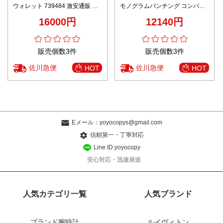
ウォレット 739484 激安通販 高
モノグラムパンチング コンパク
再現度 精密ディテール 高級感仕
ト設計 正確な刻印
16000円
12140円
上げ レビュー高リピ率 確実に届
く
販売個数3件
販売個数3件
佐川急便
佐川急便
HOT
HOT
Eメール：
yoyocopys@gmail.com
信頼第一・丁寧対応
Line ID:yoyocopy
安心対応・迅速発送
人気カテゴリ一覧
人気ブランド
ブランド腕時計
ルイヴィトン