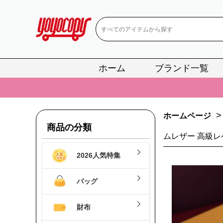
ホーム
ブランド一覧
📢
当店は正真
📢
2
>
ホームページ
📢
新作入荷！ル
商品の分類
ムレザー 高級レ
📢
当店は正真
2026人気特集
📢
2
📢
新作入荷！ル
バッグ
財布