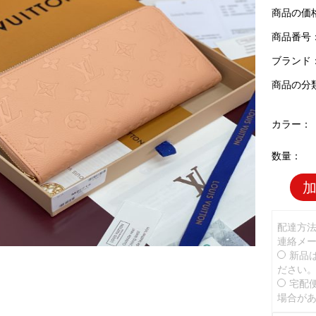
商品の価
商品番号：L
ブランド
商品の分
カラー：
数量：
配達方
連絡メ
新品
ださい
宅配
場合が