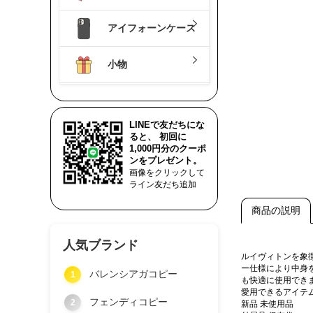
アイフォーンケース
小物
LINEで友だちにな
ると、 初回に
1,000円分のクーポ
ンをプレゼント。
画像をクリックして
ライン友だち追加
商品の説明
人気ブランド
ルイヴィトンを象
ー仕様により中身
バレンシアガコピー
1
も快適に使用でき
愛用できるアイテ
フェンディコピー
2
新品 未使用品