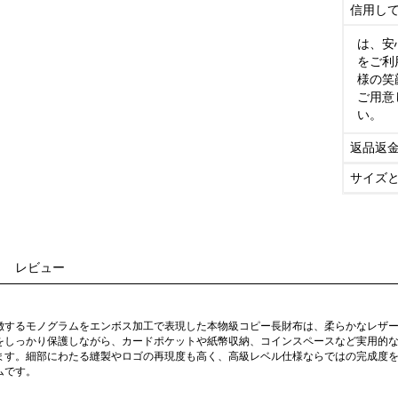
信用し
は、安
をご利
様の笑
ご用意
い。
返品返
サイズ
レビュー
徴するモノグラムをエンボス加工で表現した本物級コピー長財布は、柔らかなレザ
をしっかり保護しながら、カードポケットや紙幣収納、コインスペースなど実用的
ます。細部にわたる縫製やロゴの再現度も高く、高級レベル仕様ならではの完成度
ムです。