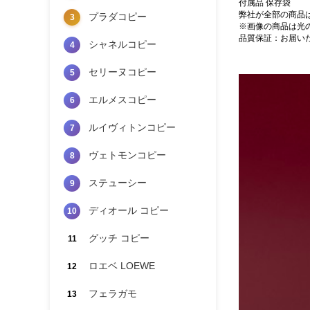
付属品 保存袋
弊社が全部の商品
プラダコピー
3
※画像の商品は光
品質保証：お届い
シャネルコピー
4
セリーヌコピー
5
エルメスコピー
6
ルイヴィトンコピー
7
ヴェトモンコピー
8
ステューシー
9
ディオール コピー
10
グッチ コピー
11
ロエベ LOEWE
12
フェラガモ
13