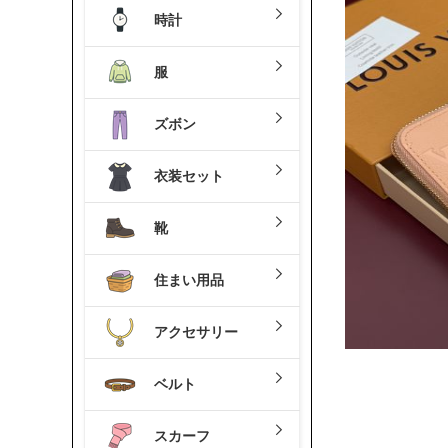
時計
服
ズボン
衣装セット
靴
住まい用品
アクセサリー
ベルト
スカーフ