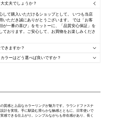
て大丈夫でしょうか？

心して購入いただけるショップとして。 いつも当店
用いただき誠にありがとうございます。 では「お客
顔が一番の喜び」をモットーに、「品質安心保証」を
しております。ご安心して、お買物をお楽しみくださ
金できますか？

とカラーはどう選べば良いですか？

ーの質感と上品なカラーリングが魅力です。ラウンドファスナ
な設計を実現。手に馴染む滑らかな触感とともに、日常使いで
を実感できる仕上がり。シンプルながらも存在感があり、長く