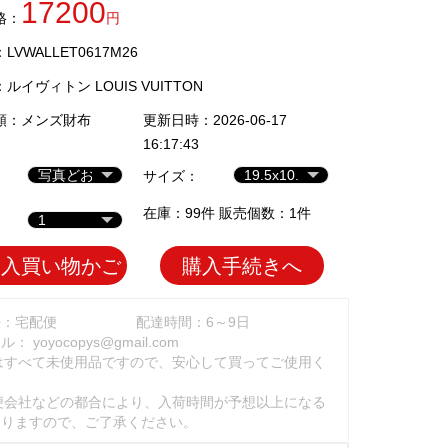
17200
格：
円
VWALLET0617M26
：
ルイヴィトン LOUIS VUITTON
類：
メンズ財布
更新日時：2026-06-17
16:17:43
サイズ：
在庫：99件 販売個数：1件
加入買い物かご
購入手続きへ
法：宅配便
配達時間：6～9日
ール：
yoyocopys@gmail.com
はすべて未使用品ですので、安心して買ってご使用く
。
便会社などの都合により、入荷時間が予想以上になる
ありますので、ご了承ください。