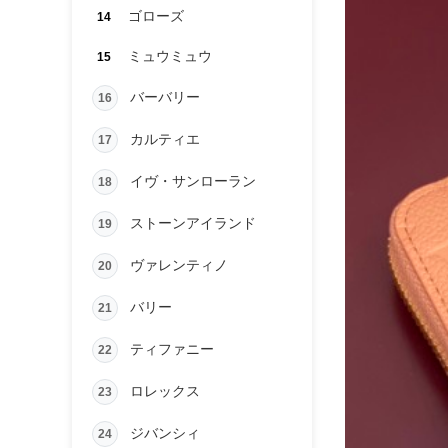
ゴローズ
14
ミュウミュウ
15
バーバリー
16
カルティエ
17
イヴ・サンローラン
18
ストーンアイランド
19
ヴァレンティノ
20
バリー
21
ティファニー
22
ロレックス
23
ジバンシィ
24