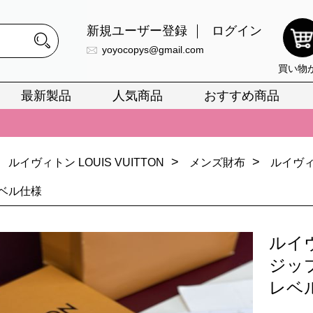
新規ユーザー登録
ログイン
yoyocopys@gmail.com
買い物
最新製品
人気商品
おすすめ商品
正銘のn級スーパーコピーのみ取扱い。最高品質の再現度を安心してお選
026春の新作続々更新中！期間中のご注文でお得な割引をご利用いただ
>
>
ルイヴィトン LOUIS VUITTON
メンズ財布
ルイヴィ
イ・ヴィトンスーパーコピー バッグ最新モデルが登場。上質な仕上が
ベル仕様
正銘のn級スーパーコピーのみ取扱い。最高品質の再現度を安心してお選
026春の新作続々更新中！期間中のご注文でお得な割引をご利用いただ
ルイ
イ・ヴィトンスーパーコピー バッグ最新モデルが登場。上質な仕上が
ジッ
レベ