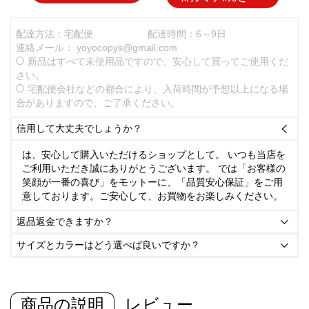
配達方法：宅配便
配達時間：6～9日
連絡メール：
yoyocopys@gmail.com
新品はすべて未使用品ですので、安心して買ってご使用くだ
さい。
宅配便会社などの都合により、入荷時間が予想以上になる場
合がありますので、ご了承ください。
信用して大丈夫でしょうか？

は、安心して購入いただけるショップとして。 いつも当店を
ご利用いただき誠にありがとうございます。 では「お客様の
笑顔が一番の喜び」をモットーに、「品質安心保証」をご用
意しております。ご安心して、お買物をお楽しみください。
返品返金できますか？

サイズとカラーはどう選べば良いですか？

商品の説明
レビュー