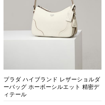
録
ー
ら
アイフォーンケ
管
せ
2026人気特集
アクセサリー
衣装セット
住まい用品
スカーフ
バッグ
ズボン
ベルト
財布
時計
小物
服
靴
ース
理
最
新
製
品
プラダ ハイブランド レザーショルダ
お
ーバッグ ホーボーシルエット 精密デ
す
す
ィテール
め
商