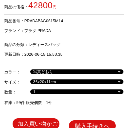
品
42800
商品の価格：
円
商品番号：PRADABAG0615M14
人
気
ブランド：
プラダ PRADA
商
品
商品の分類：
レディースバッグ
更新日時：2026-06-15 15:58:38
セ
ー
カラー：
ル
商
サイズ：
品
数量：
在庫：99件 販売個数：1件
加入買い物かご
購入手続きへ