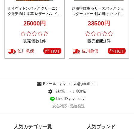
ルイヴィトンバッグ クリーニン
超激得価格 セリーヌバッグ ショ
グ激安通販 本革 レザー ハンドバ
ルダーコピー 斜め掛け ハンドバ
ッグ プリント M11623 ブラウン
ッグ 柔軟 レザー 本革 120693 ホ
25000円
33500円
ワイト
販売個数1件
販売個数1件
佐川急便
佐川急便
HOT
HOT
Eメール：
yoyocopys@gmail.com
信頼第一・丁寧対応
Line ID:yoyocopy
安心対応・迅速発送
人気カテゴリ一覧
人気ブランド