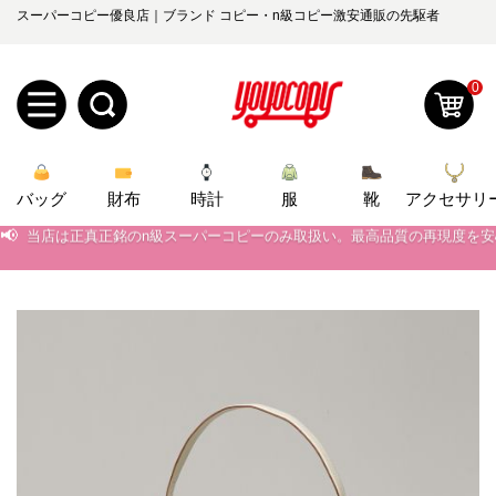
スーパーコピー優良店｜ブランド コピー・n級コピー激安通販の先駆者
0
新
バッグ
規
ロ
財布
時計
服
靴
アクセサリ
📢
当店は正真正銘のn級スーパーコピーのみ取扱い。最高品質の再現度を
ユ
グ
📢
2026春の新作続々更新中！期間中のご注文でお得な割引をご利用いただ
0
ー
イ
📢
新作入荷！ルイ・ヴィトンスーパーコピー バッグ最新モデルが登場。上
📢
当店は正真正銘のn級スーパーコピーのみ取扱い。最高品質の再現度を
ザ
ン
オ
📢
2026春の新作続々更新中！期間中のご注文でお得な割引をご利用いただ
ー
ー
お
📢
新作入荷！ルイ・ヴィトンスーパーコピー バッグ最新モデルが登場。上
yoyocopys@gmail.com
登
ダ
知