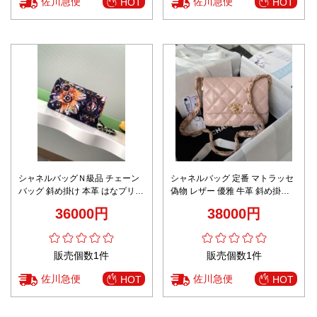
佐川急便
佐川急便
HOT
HOT
シャネルバッグＮ級品 チェーン
シャネルバッグ 定番 マトラッセ
バッグ 斜め掛け 本革 はなプリン
偽物 レザー 優雅 牛革 斜め掛け
ト レザー 優雅 AS4842 ブラック
バッグ チェーンバッグ AS4423
36000円
38000円
ピンク
販売個数1件
販売個数1件
佐川急便
佐川急便
HOT
HOT