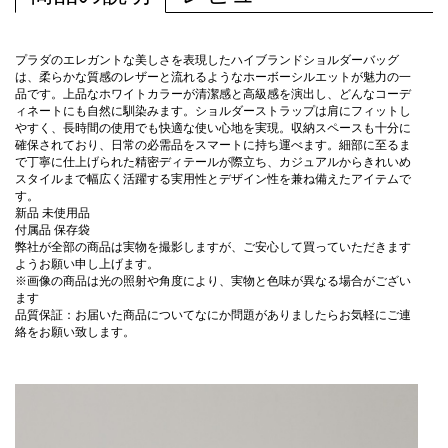
プラダのエレガントな美しさを表現したハイブランドショルダーバッグ
は、柔らかな質感のレザーと流れるようなホーボーシルエットが魅力の一
品です。上品なホワイトカラーが清潔感と高級感を演出し、どんなコーデ
ィネートにも自然に馴染みます。ショルダーストラップは肩にフィットし
やすく、長時間の使用でも快適な使い心地を実現。収納スペースも十分に
確保されており、日常の必需品をスマートに持ち運べます。細部に至るま
で丁寧に仕上げられた精密ディテールが際立ち、カジュアルからきれいめ
スタイルまで幅広く活躍する実用性とデザイン性を兼ね備えたアイテムで
す。
新品 未使用品
付属品 保存袋
弊社が全部の商品は実物を撮影しますが、ご安心して買っていただきます
ようお願い申し上げます。
※画像の商品は光の照射や角度により、実物と色味が異なる場合がござい
ます
品質保証：お届いた商品についてなにか問題がありましたらお気軽にご連
絡をお願い致します。