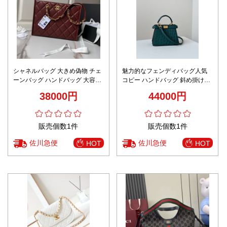
シャネルバッグ 大きめ偽物 チェ
魅力的なフェンディバッグ人気
ーンバッグ ハンドバッグ 大容量
コピー ハンドバッグ 斜め掛け可
トート 本革 レディ AS4940 レッ
レザー 本革 柔らかい 防水
38000円
44000円
ド
66801 グリーン
販売個数1件
販売個数1件
佐川急便
佐川急便
HOT
HOT