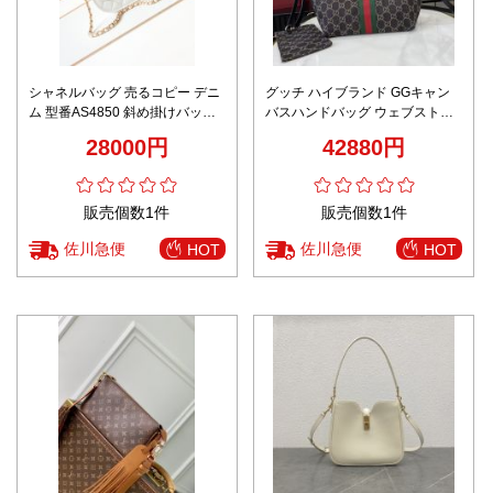
シャネルバッグ 売るコピー デニ
グッチ ハイブランド GGキャン
ム 型番AS4850 斜め掛けバッグ
バスハンドバッグ ウェブストラ
チェーンバッグ 通勤 実用 ホワイ
イプデザイン 口コミ多数
28000円
42880円
ト
販売個数1件
販売個数1件
佐川急便
佐川急便
HOT
HOT