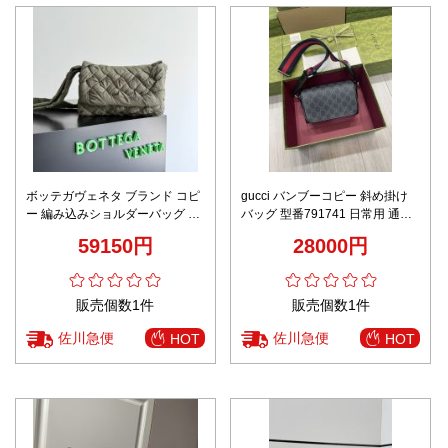
ボッテガヴェネタ ブランド コピ
gucci バンブーコピー 斜め掛け
ー 編み込みショルダーバッグ パ
バッグ 型番791741 日常用 通勤
デッドレザー クラッチ風 高級感
花柄 レディース 優雅 ブラック
59150円
28000円
仕上げ
販売個数1件
販売個数1件
佐川急便
佐川急便
HOT
HOT