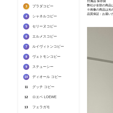
付属品 保存袋
弊社が全部の商品
プラダコピー
3
※画像の商品は光
品質保証：お届い
シャネルコピー
4
セリーヌコピー
5
エルメスコピー
6
ルイヴィトンコピー
7
ヴェトモンコピー
8
ステューシー
9
ディオール コピー
10
グッチ コピー
11
ロエベ LOEWE
12
フェラガモ
13