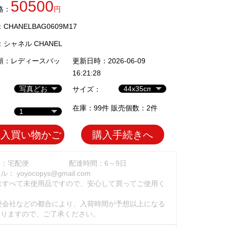
50500
格：
円
HANELBAG0609M17
：
シャネル CHANEL
類：
レディースバッ
更新日時：2026-06-09
16:21:28
サイズ：
在庫：99件 販売個数：2件
加入買い物かご
購入手続きへ
法：宅配便
配達時間：6～9日
ール：
yoyocopys@gmail.com
はすべて未使用品ですので、安心して買ってご使用く
。
便会社などの都合により、入荷時間が予想以上になる
ありますので、ご了承ください。