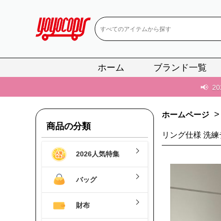
📢
当店は正真
ホーム
ブランド一覧
📢
2
📢
新作入荷！ル
>
ホームページ
📢
当店は正真
商品の分類
📢
2
リング仕様 洗練
2026人気特集
📢
新作入荷！ル
バッグ
財布