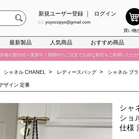
新規ユーザー登録
ログイン
yoyocopys@gmail.com
買い物
正銘のn級スーパーコピーのみ取扱い。最高品質の再現度を安心してお選
最新製品
人気商品
おすすめ商品
026春の新作続々更新中！期間中のご注文でお得な割引をご利用いただ
イ・ヴィトンスーパーコピー バッグ最新モデルが登場。上質な仕上が
>
>
シャネル CHANEL
レディースバッグ
シャネル ブ
正銘のn級スーパーコピーのみ取扱い。最高品質の再現度を安心してお選
026春の新作続々更新中！期間中のご注文でお得な割引をご利用いただ
デザイン 定番
イ・ヴィトンスーパーコピー バッグ最新モデルが登場。上質な仕上が
シャ
ショ
仕様