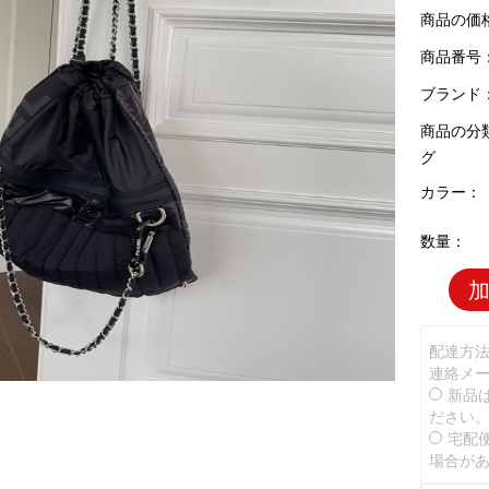
商品の価
商品番号：C
ブランド
商品の分
グ
カラー：
数量：
配達方
連絡メ
新品
ださい
宅配
場合が