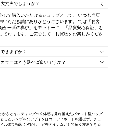
て大丈夫でしょうか？

心して購入いただけるショップとして。 いつも当店
用いただき誠にありがとうございます。 では「お客
顔が一番の喜び」をモットーに、「品質安心保証」を
しております。ご安心して、お買物をお楽しみくださ
金できますか？

とカラーはどう選べば良いですか？

軽やかさとキルティングの立体感を兼ね備えたバケット型バッグ
調としたシンプルなデザインはコーディネートを選ばず、チェ
タイルまで幅広く対応し、定番アイテムとして長く愛用できる