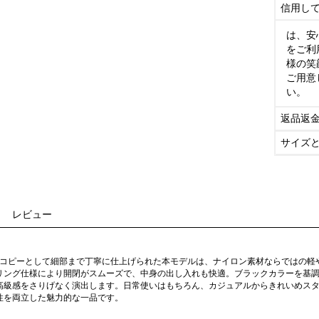
信用し
は、安
をご利
様の笑
ご用意
い。
返品返
サイズ
レビュー
ド コピーとして細部まで丁寧に仕上げられた本モデルは、ナイロン素材ならではの
リング仕様により開閉がスムーズで、中身の出し入れも快適。ブラックカラーを基
高級感をさりげなく演出します。日常使いはもちろん、カジュアルからきれいめス
性を両立した魅力的な一品です。