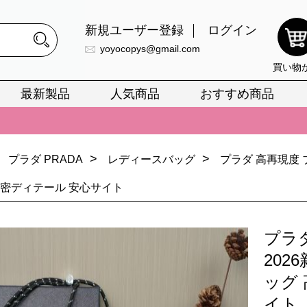
新規ユーザー登録
ログイン
yoyocopys@gmail.com
買い物
最新製品
人気商品
おすすめ商品
正銘のn級スーパーコピーのみ取扱い。最高品質の再現度を安心してお選
026春の新作続々更新中！期間中のご注文でお得な割引をご利用いただ
>
>
プラダ PRADA
レディースバッグ
プラダ 高再現度 
イ・ヴィトンスーパーコピー バッグ最新モデルが登場。上質な仕上が
精密ディテール 安心サイト
正銘のn級スーパーコピーのみ取扱い。最高品質の再現度を安心してお選
026春の新作続々更新中！期間中のご注文でお得な割引をご利用いただ
プラ
イ・ヴィトンスーパーコピー バッグ最新モデルが登場。上質な仕上が
20
ッグ
イト