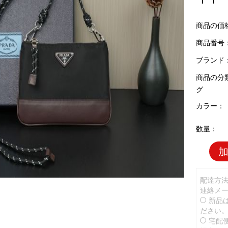
商品の価
商品番号：P
ブランド
商品の分
グ
カラー：
数量：
配達方
連絡メ
新品
ださい
宅配