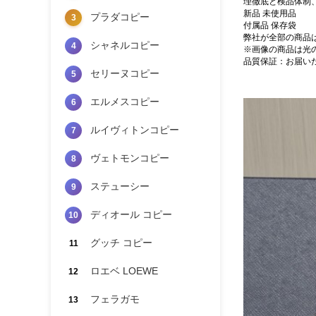
理徹底と検品体制
新品 未使用品
プラダコピー
3
付属品 保存袋
弊社が全部の商品
シャネルコピー
4
※画像の商品は光
品質保証：お届い
セリーヌコピー
5
エルメスコピー
6
ルイヴィトンコピー
7
ヴェトモンコピー
8
ステューシー
9
ディオール コピー
10
グッチ コピー
11
ロエベ LOEWE
12
フェラガモ
13