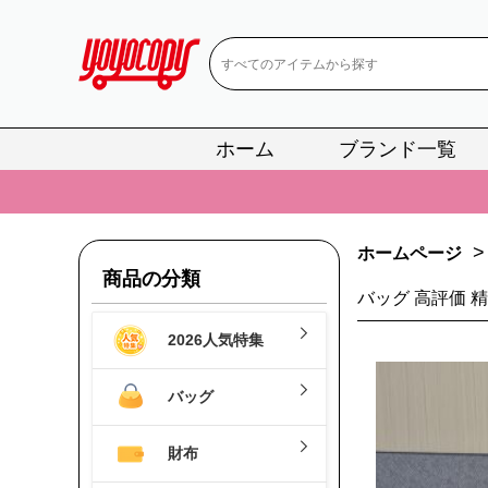
ホーム
ブランド一覧
📢
当店は正真
📢
2
>
ホームページ
📢
新作入荷！ル
商品の分類
バッグ 高評価 
📢
当店は正真
2026人気特集
📢
2
📢
新作入荷！ル
バッグ
財布