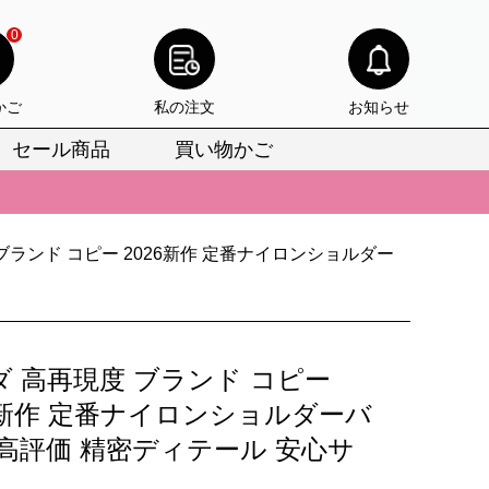
0
かご
私の注文
お知らせ
セール商品
買い物かご
びいただけます。
けます。
ブランド コピー 2026新作 定番ナイロンショルダー
りをお見逃しなく。
びいただけます。
けます。
ダ 高再現度 ブランド コピー
りをお見逃しなく。
26新作 定番ナイロンショルダーバ
 高評価 精密ディテール 安心サ