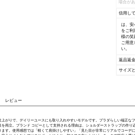
場合が
信用し
は、安
をご利
様の笑
ご用意
い。
返品返
サイズ
レビュー
仕上がりで、デイリーユースにも取り入れやすいモデルです。プラダらしい端正な
性を両立。ブランド コピーとして支持される理由は、ショルダーストラップの作り
ります。使用感想では「軽くて肩掛けしやすい」「見た目が非常にリアルでコーデ