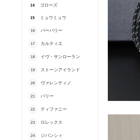
ゴローズ
14
ミュウミュウ
15
バーバリー
16
カルティエ
17
イヴ・サンローラン
18
ストーンアイランド
19
ヴァレンティノ
20
バリー
21
ティファニー
22
ロレックス
23
ジバンシィ
24