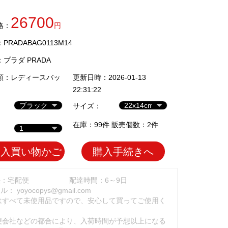
26700
格：
円
RADABAG0113M14
：
プラダ PRADA
類：
レディースバッ
更新日時：2026-01-13
22:31:22
サイズ：
在庫：99件 販売個数：2件
加入買い物かご
購入手続きへ
法：宅配便
配達時間：6～9日
ール：
yoyocopys@gmail.com
はすべて未使用品ですので、安心して買ってご使用く
。
便会社などの都合により、入荷時間が予想以上になる