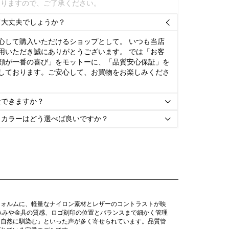
ありますので、ご了承ください。
て大丈夫でしょうか？

心して購入いただけるショップとして。 いつも当店
用いただき誠にありがとうございます。 では「お客
顔が一番の喜び」をモットーに、「品質安心保証」を
しております。ご安心して、お買物をお楽しみくださ
金できますか？

とカラーはどう選べば良いですか？

フォルムに、軽量なナイロン素材とレザーのコントラストが映
込みや金具の質感、ロゴ刻印の位置とバランスまで細かく管理
に自然に馴染む」といった声が多く寄せられています。品質管