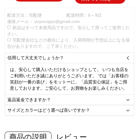
配達方法：宅配便
配達時間：6～9日
連絡メール：
yoyocopys@gmail.com
新品はすべて未使用品ですので、安心して買ってご使用くだ
さい。
宅配便会社などの都合により、入荷時間が予想以上になる場
合がありますので、ご了承ください。
信用して大丈夫でしょうか？

は、安心して購入いただけるショップとして。 いつも当店を
ご利用いただき誠にありがとうございます。 では「お客様の
笑顔が一番の喜び」をモットーに、「品質安心保証」をご用
意しております。ご安心して、お買物をお楽しみください。
返品返金できますか？

サイズとカラーはどう選べば良いですか？

商品の説明
レビュー