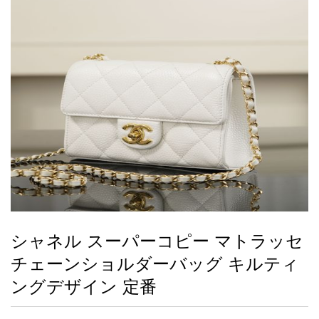
録
ー
ら
アイフォーンケ
管
せ
2026人気特集
アクセサリー
衣装セット
住まい用品
スカーフ
バッグ
ズボン
ベルト
財布
時計
小物
服
靴
ース
理
最
新
製
品
シャネル スーパーコピー マトラッセ
お
チェーンショルダーバッグ キルティ
す
す
ングデザイン 定番
め
商