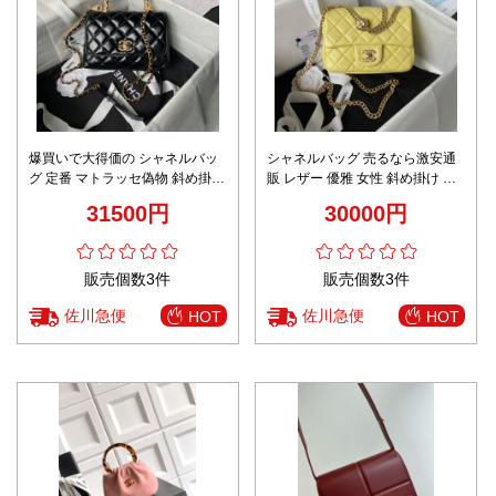
爆買いで大得価の シャネルバッ
シャネルバッグ 売るなら激安通
グ 定番 マトラッセ偽物 斜め掛け
販 レザー 優雅 女性 斜め掛け チ
バッグ 型番2215 チェーンバッグ
ェーンバッグ 優雅 触り心地が良
31500円
30000円
シャネル風 ブラック
い イエロー
販売個数3件
販売個数3件
佐川急便
佐川急便
HOT
HOT