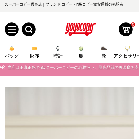
スーパーコピー優良店｜ブランド コピー・n級コピー激安通販の先駆者
0
新
バッグ
規
ロ
財布
時計
服
靴
アクセサリ
📢
当店は正真正銘のn級スーパーコピーのみ取扱い。最高品質の再現度を
ユ
グ
📢
2026春の新作続々更新中！期間中のご注文でお得な割引をご利用いただ
0
ー
イ
📢
新作入荷！ルイ・ヴィトンスーパーコピー バッグ最新モデルが登場。上
ザ
ン
📢
当店は正真正銘のn級スーパーコピーのみ取扱い。最高品質の再現度を
オ
📢
2026春の新作続々更新中！期間中のご注文でお得な割引をご利用いただ
ー
ー
お
yoyocopys@gmail.com
📢
新作入荷！ルイ・ヴィトンスーパーコピー バッグ最新モデルが登場。上
登
ダ
知