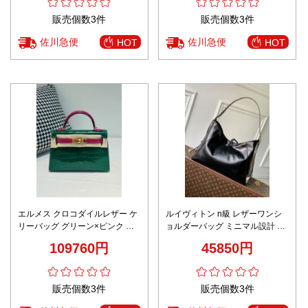
販売個数3件
販売個数3件
佐川急便
佐川急便
HOT
HOT
エルメス クロコダイルレザー ケ
ルイヴィトン n級 レザーワンシ
リーバッグ グリーン×ピンク 偽
ョルダーバッグ ミニマル設計 上
物 2025新作 高級感仕上げ 本格
質感
109760円
45850円
派モデル
販売個数3件
販売個数3件