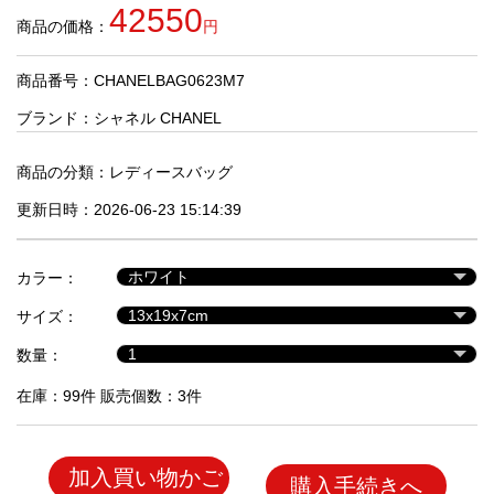
品
42550
商品の価格：
円
商品番号：CHANELBAG0623M7
人
気
ブランド：
シャネル CHANEL
商
品
商品の分類：
レディースバッグ
更新日時：2026-06-23 15:14:39
セ
ー
カラー：
ル
商
サイズ：
品
数量：
在庫：99件 販売個数：3件
加入買い物かご
購入手続きへ