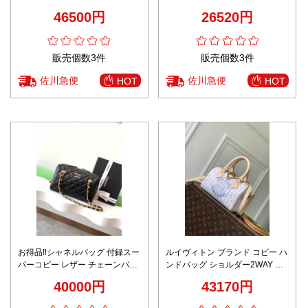
コピー 人気 n級
パック
46500円
26520円
販売個数3件
販売個数3件
佐川急便
佐川急便
HOT
HOT
お得品‼シャネルバッグ 付録スー
ルイヴィトン ブランド コピー ハ
パーコピー レザー チェーンバッ
ンドバッグ ショルダー2WAY ミ
グ 斜め掛けバッグ AS5125 ブラ
ニボストン モノグラム 口コミ多
40000円
43170円
ック
数