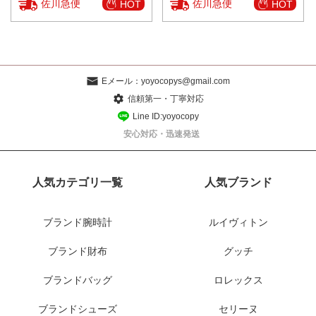
佐川急便
佐川急便
HOT
HOT
Eメール：
yoyocopys@gmail.com
信頼第一・丁寧対応
Line ID:yoyocopy
安心対応・迅速発送
人気カテゴリ一覧
人気ブランド
ブランド腕時計
ルイヴィトン
ブランド財布
グッチ
ブランドバッグ
ロレックス
ブランドシューズ
セリーヌ