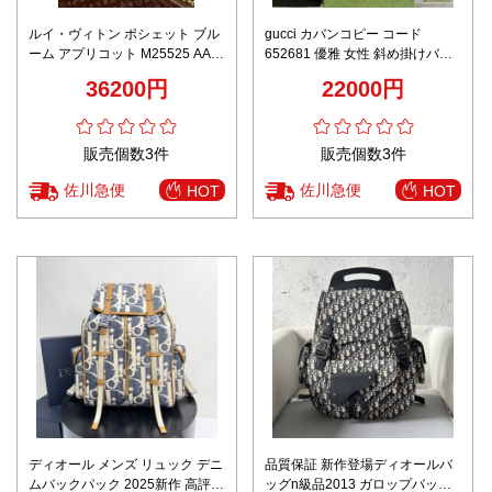
ルイ・ヴィトン ポシェット ブル
gucci カバンコピー コード
ーム アプリコット M25525 AAA
652681 優雅 女性 斜め掛けバッ
級レプリカ 高品質 本格派モデル
グ チェーンバッグ ミニ 花柄 ベ
36200円
22000円
丁寧な縫製 リピーター多数 秘密
ージュ色
厳守配送
販売個数3件
販売個数3件
佐川急便
佐川急便
HOT
HOT
ディオール メンズ リュック デニ
品質保証 新作登場ディオールバ
ムバックパック 2025新作 高評価
ッグn級品2013 ガロップバック