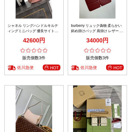
シャネル リングハンドルキルテ
burberry リュック偽物 柔らかい
ィングミニバッグ 優良サイト
斜め掛けバッグ 肩掛け レザー 調
2025新作 高再現度 精密ディテー
整可 正方形 人気商品 レッド
42600円
34000円
ル 高級感仕上げ 上質感 追跡可能
発送保証
販売個数3件
販売個数3件
佐川急便
佐川急便
HOT
HOT