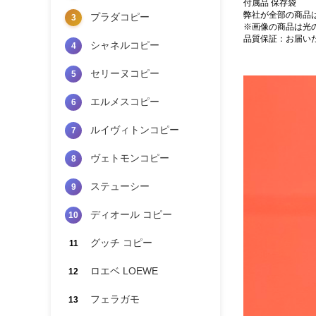
付属品 保存袋
弊社が全部の商品
プラダコピー
3
※画像の商品は光
品質保証：お届い
シャネルコピー
4
セリーヌコピー
5
エルメスコピー
6
ルイヴィトンコピー
7
ヴェトモンコピー
8
ステューシー
9
ディオール コピー
10
グッチ コピー
11
ロエベ LOEWE
12
フェラガモ
13