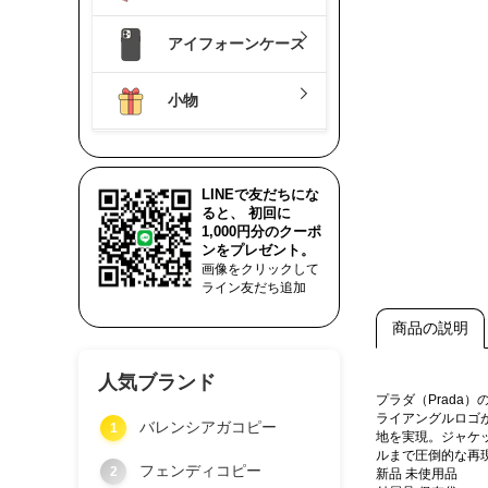
アイフォーンケース
小物
LINEで友だちにな
ると、 初回に
1,000円分のクーポ
ンをプレゼント。
画像をクリックして
ライン友だち追加
商品の説明
人気ブランド
プラダ（Prad
ライアングルロゴ
バレンシアガコピー
1
地を実現。ジャケ
ルまで圧倒的な再
フェンディコピー
2
新品 未使用品