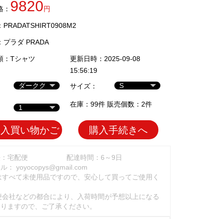
9820
格：
円
RADATSHIRT0908M2
：
プラダ PRADA
類：
Tシャツ
更新日時：2025-09-08
15:56:19
サイズ：
在庫：99件 販売個数：2件
加入買い物かご
購入手続きへ
法：宅配便
配達時間：6～9日
ール：
yoyocopys@gmail.com
はすべて未使用品ですので、安心して買ってご使用く
。
便会社などの都合により、入荷時間が予想以上になる
ありますので、ご了承ください。