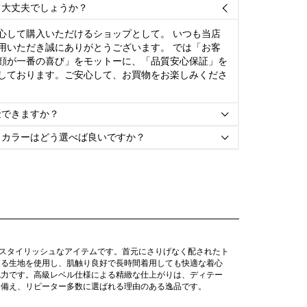
て大丈夫でしょうか？

心して購入いただけるショップとして。 いつも当店
用いただき誠にありがとうございます。 では「お客
顔が一番の喜び」をモットーに、「品質安心保証」を
しております。ご安心して、お買物をお楽しみくださ
金できますか？

とカラーはどう選べば良いですか？

のスタイリッシュなアイテムです。首元にさりげなく配されたト
ある生地を使用し、肌触り良好で長時間着用しても快適な着心
魅力です。高級レベル仕様による精緻な仕上がりは、ディテー
も備え、リピーター多数に選ばれる理由のある逸品です。