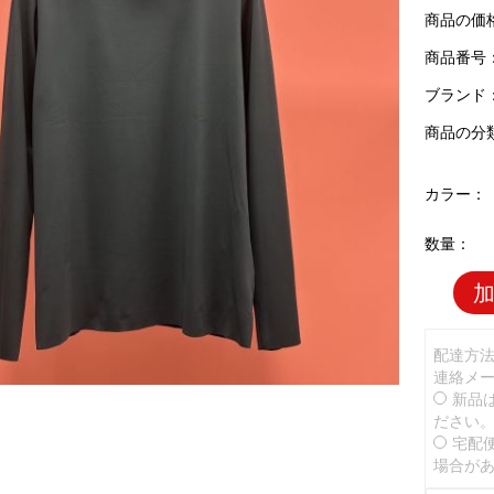
商品の価
商品番号：P
ブランド
商品の分
カラー：
数量：
配達方
連絡メ
新品
ださい
宅配
場合が