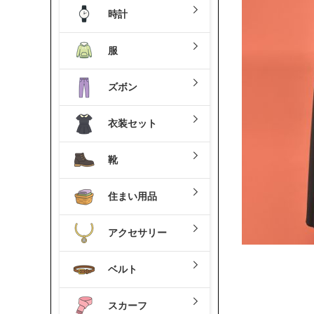
時計
服
ズボン
衣装セット
靴
住まい用品
アクセサリー
ベルト
スカーフ