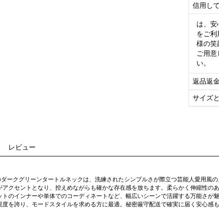
信用し
は、安
をご利
様の笑
ご用意
い。
返品返
サイズ
レビュー
a）のダークグリーンタートルネックは、洗練されたシンプルさが際立つ芸能人愛用風
がアクセントとなり、控えめながらも確かな存在感を放ちます。柔らかく伸縮性の
ットのインナーや単体でのコーディネートなど、幅広いシーンで活躍する万能さが
現度を誇り、モードスタイルを求める方に最適。秘密厳守配送で確実に届く安心感