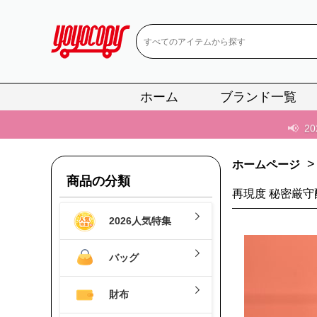
📢
2
📢
新作入荷！ル
📢
当店は正真
ホーム
ブランド一覧
📢
2
📢
新作入荷！ル
>
ホームページ
商品の分類
再現度 秘密厳守
2026人気特集
バッグ
財布