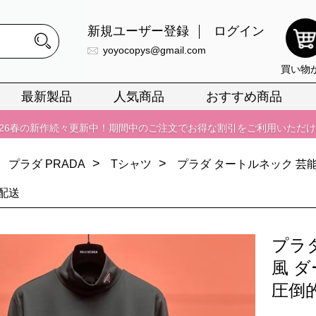
026春の新作続々更新中！期間中のご注文でお得な割引をご利用いただ
新規ユーザー登録
ログイン
yoyocopys@gmail.com
イ・ヴィトンスーパーコピー バッグ最新モデルが登場。上質な仕上が
買い物
正銘のn級スーパーコピーのみ取扱い。最高品質の再現度を安心してお選
最新製品
人気商品
おすすめ商品
026春の新作続々更新中！期間中のご注文でお得な割引をご利用いただ
イ・ヴィトンスーパーコピー バッグ最新モデルが登場。上質な仕上が
>
>
プラダ PRADA
Tシャツ
プラダ タートルネック 芸
配送
プラ
風 
圧倒