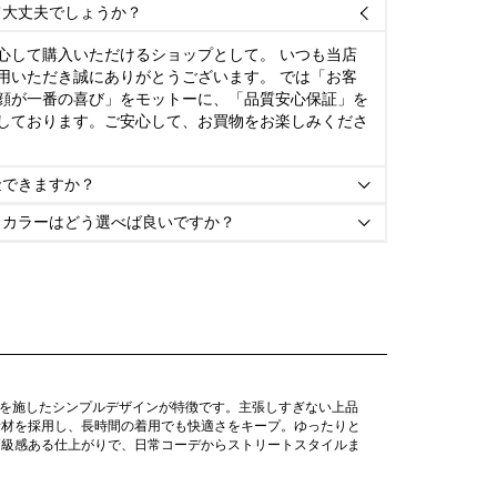
て大丈夫でしょうか？

心して購入いただけるショップとして。 いつも当店
用いただき誠にありがとうございます。 では「お客
顔が一番の喜び」をモットーに、「品質安心保証」を
しております。ご安心して、お買物をお楽しみくださ
金できますか？

とカラーはどう選べば良いですか？

繍を施したシンプルデザインが特徴です。主張しすぎない上品
素材を採用し、長時間の着用でも快適さをキープ。ゆったりと
高級感ある仕上がりで、日常コーデからストリートスタイルま