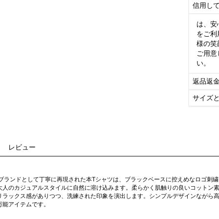
信用し
は、安
をご利
様の笑
ご用意
い。
返品返
サイズ
レビュー
イブランドとして丁寧に再現された本Tシャツは、ブラックベースに控えめなロゴ刺
大人のカジュアルスタイルに自然に溶け込みます。柔らかく肌触りの良いコットン
リラックス感がありつつ、洗練された印象を演出します。シンプルデザインながら
万能アイテムです。