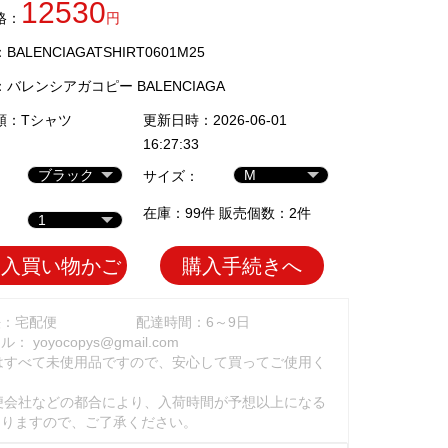
12530
格：
円
ALENCIAGATSHIRT0601M25
：
バレンシアガコピー BALENCIAGA
類：
Tシャツ
更新日時：2026-06-01
16:27:33
サイズ：
在庫：99件 販売個数：2件
加入買い物かご
購入手続きへ
法：宅配便
配達時間：6～9日
ール：
yoyocopys@gmail.com
はすべて未使用品ですので、安心して買ってご使用く
。
便会社などの都合により、入荷時間が予想以上になる
ありますので、ご了承ください。