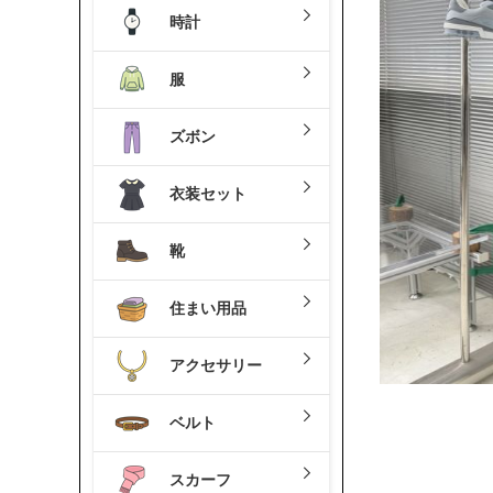
時計
服
ズボン
衣装セット
靴
住まい用品
アクセサリー
ベルト
スカーフ