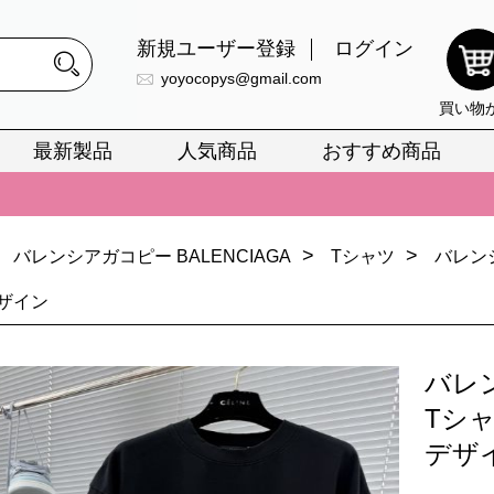
新規ユーザー登録
ログイン
yoyocopys@gmail.com
買い物
最新製品
人気商品
おすすめ商品
正銘のn級スーパーコピーのみ取扱い。最高品質の再現度を安心してお選
026春の新作続々更新中！期間中のご注文でお得な割引をご利用いただ
>
>
バレンシアガコピー BALENCIAGA
Tシャツ
バレン
イ・ヴィトンスーパーコピー バッグ最新モデルが登場。上質な仕上が
ザイン
正銘のn級スーパーコピーのみ取扱い。最高品質の再現度を安心してお選
026春の新作続々更新中！期間中のご注文でお得な割引をご利用いただ
バレ
イ・ヴィトンスーパーコピー バッグ最新モデルが登場。上質な仕上が
Tシ
デザ