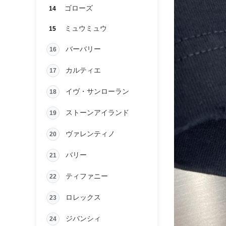
ゴローズ
14
ミュウミュウ
15
バーバリー
16
カルティエ
17
イヴ・サンローラン
18
ストーンアイランド
19
ヴァレンティノ
20
バリー
21
ティファニー
22
ロレックス
23
ジバンシィ
24