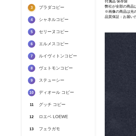
付属品 保存袋
弊社が全部の商品
プラダコピー
3
※画像の商品は光
品質保証：お届い
シャネルコピー
4
セリーヌコピー
5
エルメスコピー
6
ルイヴィトンコピー
7
ヴェトモンコピー
8
ステューシー
9
ディオール コピー
10
グッチ コピー
11
ロエベ LOEWE
12
フェラガモ
13