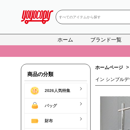
ホーム
ブランド一覧
📢
当店は正真
📢
2
>
ホームページ
📢
新作入荷！ル
商品の分類
イン シンプルデ
📢
当店は正真
2026人気特集
📢
2
📢
新作入荷！ル
バッグ
財布