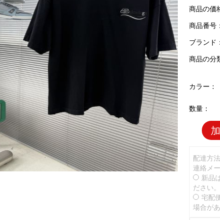
商品の価
商品番号：B
ブランド
商品の分
カラー：
数量：
配達方
連絡メ
新品
ださい
宅配
場合が