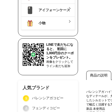
アイフォーンケース
小物
LINEで友だちにな
ると、 初回に
1,000円分のクーポ
ンをプレゼント。
画像をクリックして
ライン友だち追加
商品の説明
人気ブランド
バレンシアガ ハ
なディテールが、
バレンシアガコピー
1
したシルエットで
で幅広く活躍する
フェンディコピー
2
新品 未使用品