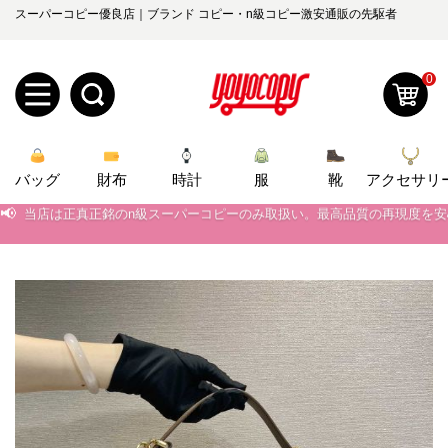
スーパーコピー優良店｜ブランド コピー・n級コピー激安通販の先駆者
0
新
バッグ
規
ロ
財布
時計
服
靴
アクセサリ
📢
当店は正真正銘のn級スーパーコピーのみ取扱い。最高品質の再現度を
📢
2026春の新作続々更新中！期間中のご注文でお得な割引をご利用いただ
ユ
グ
📢
新作入荷！ルイ・ヴィトンスーパーコピー バッグ最新モデルが登場。上
0
ー
イ
📢
当店は正真正銘のn級スーパーコピーのみ取扱い。最高品質の再現度を
ザ
ン
オ
📢
2026春の新作続々更新中！期間中のご注文でお得な割引をご利用いただ
ー
ー
お
📢
新作入荷！ルイ・ヴィトンスーパーコピー バッグ最新モデルが登場。上
yoyocopys@gmail.com
登
ダ
知