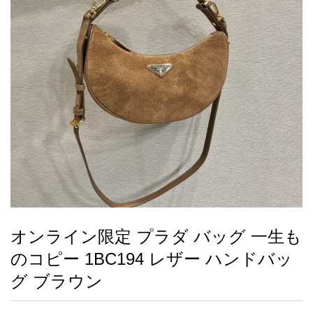
録
ー
ら
アイフォーンケ
管
せ
2026人気特集
アクセサリー
衣装セット
住まい用品
スカーフ
バッグ
ズボン
ベルト
財布
時計
小物
服
靴
ース
理
最
新
製
品
オンライン限定 プラダ バッグ 一生も
お
のコピー 1BC194 レザー ハンドバッ
す
す
グ ブラウン
め
商