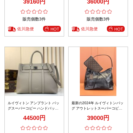
39160円
36000円
販売個数3件
販売個数3件
佐川急便
佐川急便
HOT
HOT
ルイヴィトン アンプラント バッ
最新の2024年 ルイヴィトンバッ
グスーパーコピー ハンドバッグ
グ アウトレットスーパーコピー
本革 レザー ビジネス 通勤
牛革 柔らかい 持ちバッグ 肩掛け
44500円
39000円
M11664 グレイ
レディース 大容量 ブラック