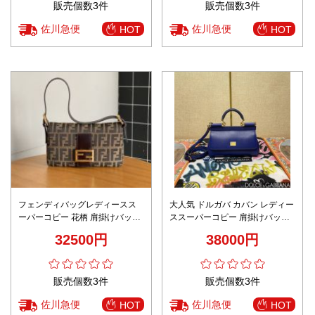
販売個数3件
販売個数3件
佐川急便
佐川急便
HOT
HOT
フェンディバッグレディースス
大人気 ドルガバ カバン レディー
ーパーコピー 花柄 肩掛けバッグ
ススーパーコピー 肩掛けバッグ
人気商品 大容量 通勤 実用 ブラ
牛革 レザー 斜め掛け 女性 ブル
32500円
38000円
ウン
ー
販売個数3件
販売個数3件
佐川急便
佐川急便
HOT
HOT