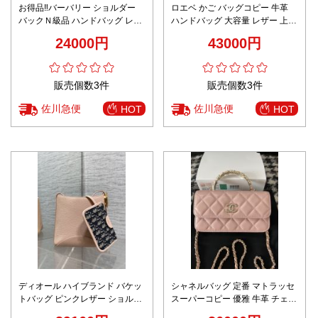
お得品‼バーバリー ショルダー
ロエベ かご バッグコピー 牛革
バックＮ級品 ハンドバッグ レザ
ハンドバッグ 大容量 レザー 上質
ー 優雅 イタリア製 縞 トート ブ
品 9033 ブラウン
24000円
43000円
ラウン
販売個数3件
販売個数3件
佐川急便
佐川急便
HOT
HOT
ディオール ハイブランド バケッ
シャネルバッグ 定番 マトラッセ
トバッグ ピンクレザー ショルダ
スーパーコピー 優雅 牛革 チェー
ー仕様 ブランド代用
ンバッグ ハンドバッグ ピンク