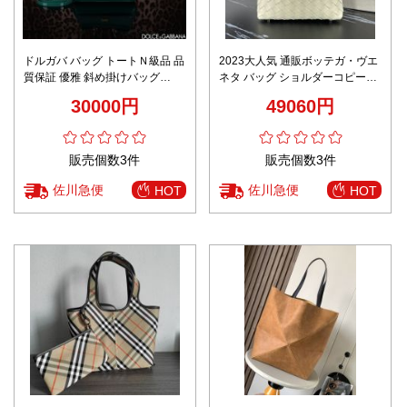
ドルガバ バッグ トートＮ級品 品
2023大人気 通販ボッテガ・ヴエ
質保証 優雅 斜め掛けバッグ
ネタ バッグ ショルダーコピー
BB6111 mini グリーン
24028 Wallace便当ボックスバッ
30000円
49060円
グ ブランドの認識度
販売個数3件
販売個数3件
佐川急便
佐川急便
HOT
HOT