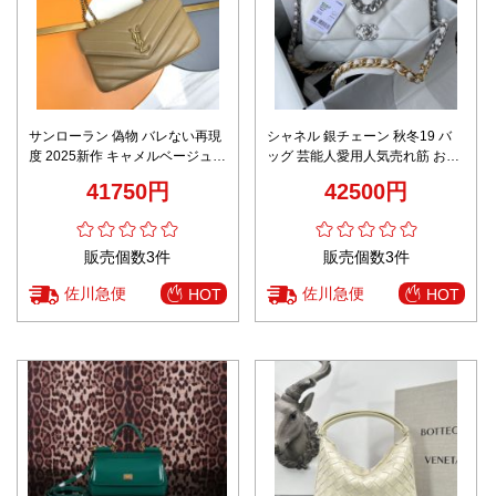
サンローラン 偽物 バレない再現
シャネル 銀チェーン 秋冬19 バ
度 2025新作 キャメルベージュキ
ッグ 芸能人愛用人気売れ筋 おす
ルトバッグ 高再現度 精密ディテ
すめ 高品質 新作 満足度 口コミ
41750円
42500円
ール 高級レベル仕様 圧倒的完成
ブランドコピー スーパーコピー
度 発送保証 追跡可能
ブランド
販売個数3件
販売個数3件
佐川急便
佐川急便
HOT
HOT