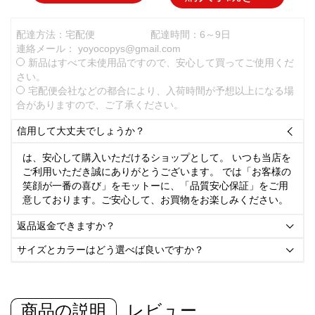
配達方法：宅配便
配達時間：6～9日
連絡メール：
yoyocopys@gmail.com
新品はすべて未使用品ですので、安心して買ってご使用くだ
さい。
宅配便会社などの都合により、入荷時間が予想以上になる場
合がありますので、ご了承ください。
信用して大丈夫でしょうか？

は、安心して購入いただけるショップとして。 いつも当店を
ご利用いただき誠にありがとうございます。 では「お客様の
笑顔が一番の喜び」をモットーに、「品質安心保証」をご用
意しております。ご安心して、お買物をお楽しみください。
返品返金できますか？

サイズとカラーはどう選べば良いですか？

商品の説明
レビュー