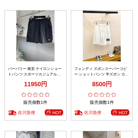
バーバリー 格安 ナイロンショー
フェンディ ズボンスーパーコピ
トパンツ スポーツカジュアルデ
ー ショットパンツ 半ズボン カジ
ザイン 追跡可能
ュアル 柔らかい 純綿 ホワイト
11950円
8500円
販売個数1件
販売個数1件
佐川急便
佐川急便
HOT
HOT