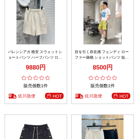
バレンシアガ 格安 スウェットシ
目を引く存在感 フェンディ ロー
ョートパンツ ハーフパンツ ロゴ
ファー偽物 ショットパンツ 短パ
刺繍 シンプルデザイン 快適な着
ン シンプル 品質保証 ファッショ
9880円
8500円
心地
ン 多い色可選 グリーン
販売個数1件
販売個数1件
佐川急便
佐川急便
HOT
HOT