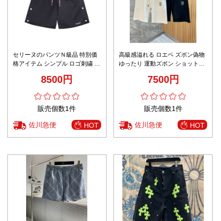
セリーヌのパンツＮ級品 特別価
高級感溢れる ロエベ ズボン偽物
格アイテム シンプル ロゴ刺繍 ズ
ゆったり 運動ズボン ショットパ
ボン 半身 純綿 柔らかい ブラッ
ンツ 柔軟 純綿 2色可選
8500円
7500円
ク
販売個数1件
販売個数1件
佐川急便
佐川急便
HOT
HOT