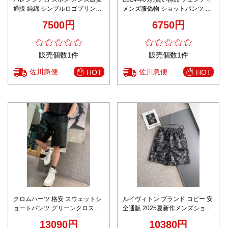
通販 純綿 シンプルロゴプリント
メンズ服偽物 ショットパンツ 半
品質保証 柔らかい 高級感 ショッ
ズボン カジュアル 柔らかい 純綿
7500円
6750円
トパンツ ブラック
花柄 グレイ
販売個数1件
販売個数1件
佐川急便
佐川急便
HOT
HOT
クロムハーツ 格安 スウェットシ
ルイヴィトン ブランド コピー 安
ョートパンツ グリーンクロス刺
全通販 2025夏新作メンズショー
繍デザイン 快適な着心地 高評価
トパンツ リアル質感再現 涼感素
13090円
10380円
材使用