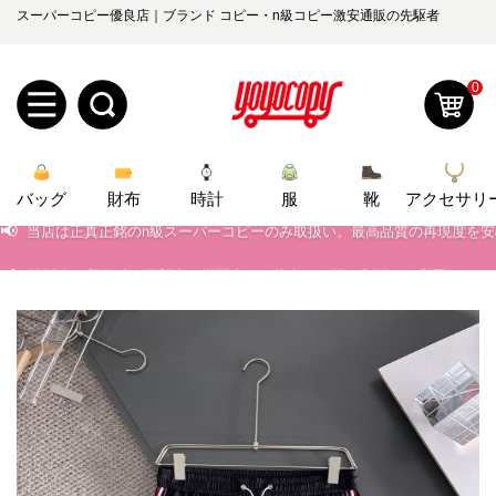
スーパーコピー優良店｜ブランド コピー・n級コピー激安通販の先駆者
0
新
バッグ
規
ロ
財布
時計
服
靴
アクセサリ
📢
当店は正真正銘のn級スーパーコピーのみ取扱い。最高品質の再現度を
📢
ユ
グ
2026春の新作続々更新中！期間中のご注文でお得な割引をご利用いただ
📢
新作入荷！ルイ・ヴィトンスーパーコピー バッグ最新モデルが登場。上
0
ー
イ
📢
当店は正真正銘のn級スーパーコピーのみ取扱い。最高品質の再現度を
ザ
ン
オ
📢
2026春の新作続々更新中！期間中のご注文でお得な割引をご利用いただ
ー
ー
お
📢
新作入荷！ルイ・ヴィトンスーパーコピー バッグ最新モデルが登場。上
yoyocopys@gmail.com
登
ダ
知