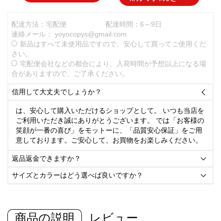
配達方法：宅配便
配達時間：6～9日
連絡メール：
yoyocopys@gmail.com
新品はすべて未使用品ですので、安心して買ってご使用くだ
さい。
宅配便会社などの都合により、入荷時間が予想以上になる場
合がありますので、ご了承ください。
信用して大丈夫でしょうか？

は、安心して購入いただけるショップとして。 いつも当店を
ご利用いただき誠にありがとうございます。 では「お客様の
笑顔が一番の喜び」をモットーに、「品質安心保証」をご用
意しております。ご安心して、お買物をお楽しみください。
返品返金できますか？

サイズとカラーはどう選べば良いですか？

商品の説明
レビュー