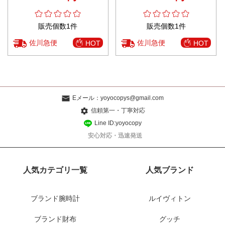
販売個数1件
販売個数1件
佐川急便
佐川急便
HOT
HOT
Eメール：
yoyocopys@gmail.com
信頼第一・丁寧対応
Line ID:yoyocopy
安心対応・迅速発送
人気カテゴリ一覧
人気ブランド
ブランド腕時計
ルイヴィトン
ブランド財布
グッチ