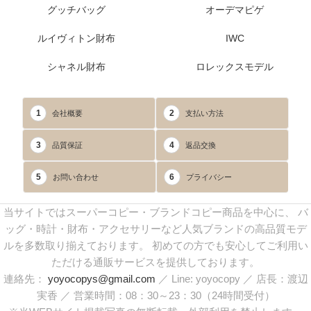
グッチバッグ
オーデマピゲ
ルイヴィトン財布
IWC
シャネル財布
ロレックスモデル
1
2
会社概要
支払い方法
3
4
品質保証
返品交換
5
6
お問い合わせ
プライバシー
当サイトではスーパーコピー・ブランドコピー商品を中心に、 バ
ッグ・時計・財布・アクセサリーなど人気ブランドの高品質モデ
ルを多数取り揃えております。 初めての方でも安心してご利用い
ただける通販サービスを提供しております。
連絡先：
yoyocopys@gmail.com
／ Line: yoyocopy ／ 店長：渡辺
実香 ／ 営業時間：08：30～23：30（24時間受付）