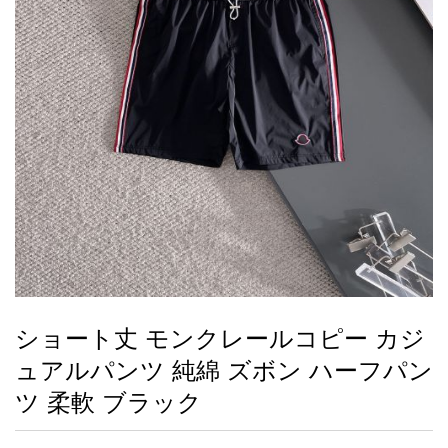
録
ー
ら
アイフォーンケ
管
せ
2026人気特集
アクセサリー
衣装セット
住まい用品
スカーフ
バッグ
ズボン
ベルト
財布
時計
小物
服
靴
ース
理
最
新
製
品
ショート丈 モンクレールコピー カジ
お
ュアルパンツ 純綿 ズボン ハーフパン
す
す
ツ 柔軟 ブラック
め
商