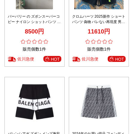
バーバリー の ズボンスーパーコ
クロムハーツ 2025新作 ショート
ピー ナイロン ショットパンツ 縞
パンツ 偽物 バレない再現度 男女
模様 カジュアル ブルー
兼用 夏服 通気性 快適な着心地
8500円
11610円
トレンド必須
販売個数1件
販売個数1件
佐川急便
佐川急便
HOT
HOT
バレンシアガ ズボン メンズ激安
2024年のお買い得品 フェンディ