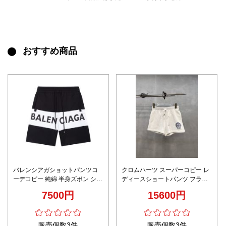
おすすめ商品
バレンシアガショットパンツコ
クロムハーツ スーパーコピー レ
ーデコピー 純綿 半身ズボン シン
ディースショートパンツ フラワ
プル 柔らかい 上質 少年感 ブラ
ー総柄刺繍 通気 夏服 高品質
7500円
15600円
ック
販売個数3件
販売個数3件