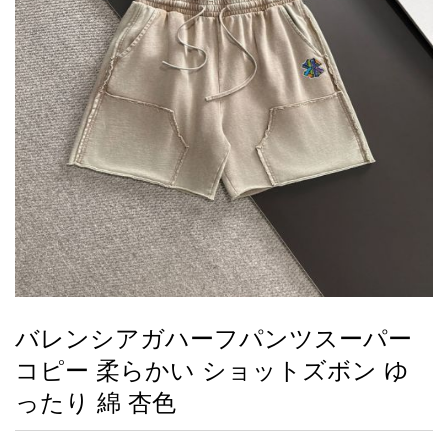
録
ー
ら
アイフォーンケ
管
せ
2026人気特集
アクセサリー
衣装セット
住まい用品
スカーフ
バッグ
ズボン
ベルト
財布
時計
小物
服
靴
ース
理
最
新
製
品
バレンシアガハーフパンツスーパー
お
コピー 柔らかい ショットズボン ゆ
す
す
ったり 綿 杏色
め
商