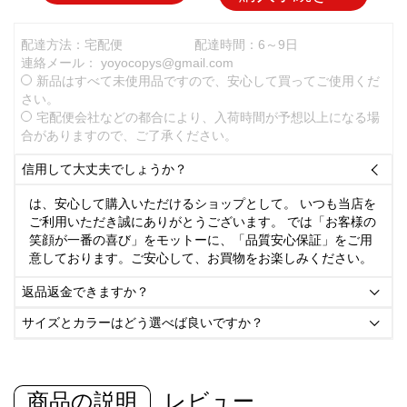
配達方法：宅配便
配達時間：6～9日
連絡メール：
yoyocopys@gmail.com
新品はすべて未使用品ですので、安心して買ってご使用くだ
さい。
宅配便会社などの都合により、入荷時間が予想以上になる場
合がありますので、ご了承ください。
信用して大丈夫でしょうか？

は、安心して購入いただけるショップとして。 いつも当店を
ご利用いただき誠にありがとうございます。 では「お客様の
笑顔が一番の喜び」をモットーに、「品質安心保証」をご用
意しております。ご安心して、お買物をお楽しみください。
返品返金できますか？

サイズとカラーはどう選べば良いですか？

商品の説明
レビュー