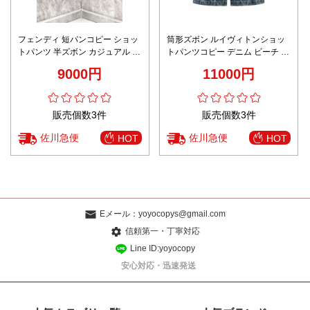
フェンディ 短パンコピー ショッ
筒形ズボン ルイヴィトンショッ
トパンツ 半ズボン カジュアル 柔
トパンツコピー デニム ビーチ ゆ
らかい 純綿 華やかな雰囲気 デニ
ったり プリント ブルー
9000円
11000円
ム ジーンズ ブルー
販売個数3件
販売個数3件
佐川急便
佐川急便
HOT
HOT
Eメール：
yoyocopys@gmail.com
信頼第一・丁寧対応
Line ID:yoyocopy
安心対応・迅速発送