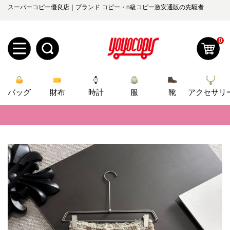
スーパーコピー優良店｜ブランド コピー・n級コピー激安通販の先駆者
0
新
バッグ
規
ロ
財布
時計
服
靴
アクセサリ
📢
当店は正真正銘のn級スーパーコピーのみ取扱い。最高品質の再現度を
ユ
グ
📢
2026春の新作続々更新中！期間中のご注文でお得な割引をご利用いただ
0
ー
イ
📢
新作入荷！ルイ・ヴィトンスーパーコピー バッグ最新モデルが登場。上
ザ
ン
📢
当店は正真正銘のn級スーパーコピーのみ取扱い。最高品質の再現度を
オ
ー
📢
2026春の新作続々更新中！期間中のご注文でお得な割引をご利用いただ
ー
お
yoyocopys@gmail.com
📢
新作入荷！ルイ・ヴィトンスーパーコピー バッグ最新モデルが登場。上
登
ダ
知