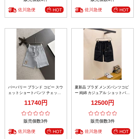
佐川急便
佐川急便
HOT
HOT
バーバリー ブランド コピー スウ
夏新品 プラダ メンズパンツコピ
ェットショートパンツ チェック
ー 純綿 カジュアル ショットパン
パッチデザイン 丁寧な縫製
ツ ゆったり 柔らかい ブラック
11740円
12500円
販売個数3件
販売個数3件
佐川急便
佐川急便
HOT
HOT