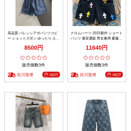
高品質 バレンシアガパンツコピ
クロムハーツ 2025新作 ショート
ー ショットズボン ゆったり 人気
パンツ 激安通販 男女兼用 夏服
新品 ブルー
快適な着心地 個性派デザイン レ
8500円
11640円
ビュー高評価
販売個数3件
販売個数3件
佐川急便
佐川急便
HOT
HOT