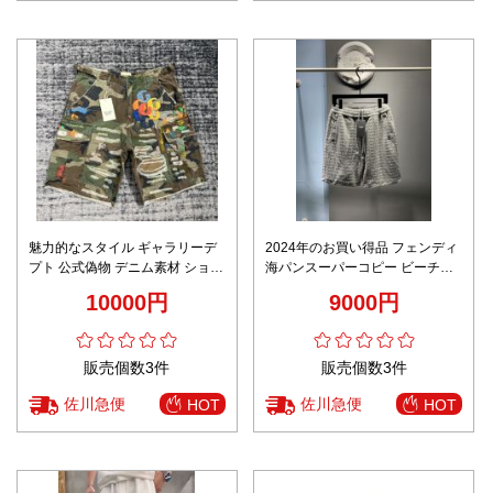
魅力的なスタイル ギャラリーデ
2024年のお買い得品 フェンディ
プト 公式偽物 デニム素材 ショッ
海パンスーパーコピー ビーチパ
トパンツ 迷彩柄 グリーン
ン 純綿 ショットパンツ シンプル
10000円
9000円
限定品 グレイ
販売個数3件
販売個数3件
佐川急便
佐川急便
HOT
HOT