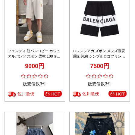
フェンディ 短パンコピー カジュ
バレンシアガ ズボン メンズ激安
アルパンツ ズボン 柔軟 100％綿
通販 純綿 シンプルロゴプリント
メンズ ホワイト
品質保証 柔らかい 高級感 ショッ
9000円
7500円
トパンツ ブラック
販売個数3件
販売個数3件
佐川急便
佐川急便
HOT
HOT