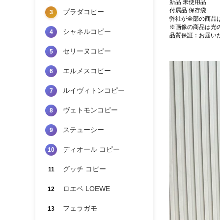
新品 未使用品
付属品 保存袋
プラダコピー
3
弊社が全部の商品
※画像の商品は光
シャネルコピー
4
品質保証：お届い
セリーヌコピー
5
エルメスコピー
6
ルイヴィトンコピー
7
ヴェトモンコピー
8
ステューシー
9
ディオール コピー
10
グッチ コピー
11
ロエベ LOEWE
12
フェラガモ
13