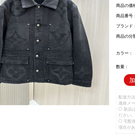
商品の価
商品番号：L
ブランド
商品の分
カラー：
数量：
配達方
連絡メ
新品
ださい
宅配
場合が