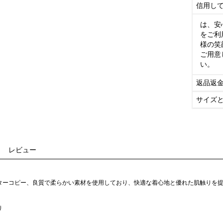
信用し
は、安
をご利
様の笑
ご用意
い。
返品返
サイズ
レビュー
ターコピー、良質で柔らかい素材を使用しており、快適な着心地と優れた肌触りを
り