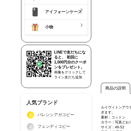
アイフォーンケース
小物
LINEで友だちにな
ると、 初回に
1,000円分のクーポ
ンをプレゼント。
画像をクリックして
ライン友だち追加
商品の説明
人気ブランド
ルイヴィトンアウ
ぎます。
バレンシアガコピー
1
素材：コットン
カラー：写真どお
フェンディコピー
2
サイズ：46-52