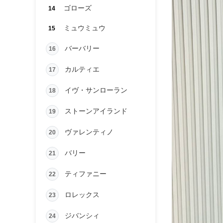
ゴローズ
14
ミュウミュウ
15
バーバリー
16
カルティエ
17
イヴ・サンローラン
18
ストーンアイランド
19
ヴァレンティノ
20
バリー
21
ティファニー
22
ロレックス
23
ジバンシィ
24