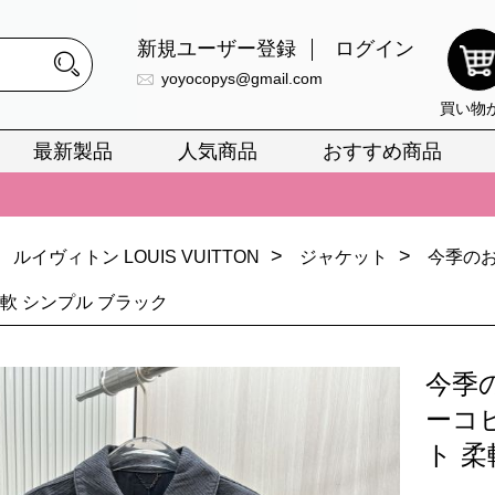
新規ユーザー登録
ログイン
yoyocopys@gmail.com
買い物
最新製品
人気商品
おすすめ商品
正銘のn級スーパーコピーのみ取扱い。最高品質の再現度を安心してお選
026春の新作続々更新中！期間中のご注文でお得な割引をご利用いただ
>
>
ルイヴィトン LOUIS VUITTON
ジャケット
今季のお
イ・ヴィトンスーパーコピー バッグ最新モデルが登場。上質な仕上が
正銘のn級スーパーコピーのみ取扱い。最高品質の再現度を安心してお選
柔軟 シンプル ブラック
026春の新作続々更新中！期間中のご注文でお得な割引をご利用いただ
今季
イ・ヴィトンスーパーコピー バッグ最新モデルが登場。上質な仕上が
ーコ
ト 柔