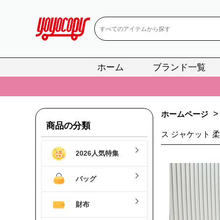
ホーム
ブランド一覧
📢
当店は正真
📢
2
>
ホームページ
📢
新作入荷！ル
商品の分類
📢
当店は正真
ス ジャケット 
2026人気特集
📢
2
📢
新作入荷！ル
バッグ
財布