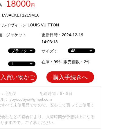
18000
格：
円
VJACKET1219M16
：
ルイヴィトン LOUIS VUITTON
類：
ジャケット
更新日時：2024-12-19
14:03:18
サイズ：
在庫：99件 販売個数：2件
加入買い物かご
購入手続きへ
法：宅配便
配達時間：6～9日
ール：
yoyocopys@gmail.com
はすべて未使用品ですので、安心して買ってご使用く
。
便会社などの都合により、入荷時間が予想以上になる
ありますので、ご了承ください。