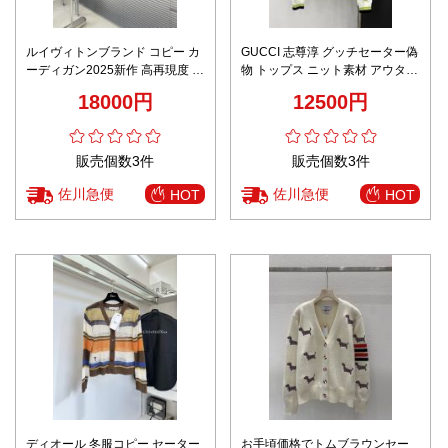
ルイヴィトンブランド コピー カ
GUCCI 志尊淳 グッチセーター偽
ーディガン2025新作 高再現度 細
物 トップス ニット素材 アウター
部まで忠実 上質感漂う丁寧な縫
高級綿 花柄 通気性いい グリーン
18000円
12500円
製モデル
販売個数3件
販売個数3件
佐川急便
佐川急便
HOT
HOT
ディオール 冬服コピー セーター
お手頃価格でトムブラウンセー