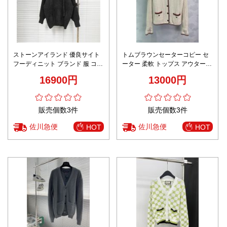
ストーンアイランド 優良サイト
トムブラウンセーターコピー セ
フーディニット ブランド 服 コピ
ーター 柔軟 トップス アウター
ー 激安 快適な着心地 肌触り良好
ニット 優しい 優雅 T226b ベー
16900円
13000円
ジュ色
販売個数3件
販売個数3件
佐川急便
佐川急便
HOT
HOT