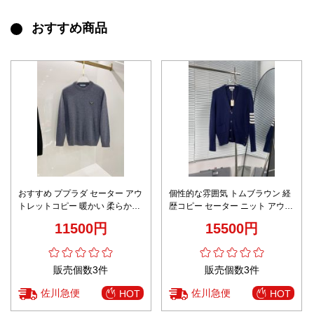
おすすめ商品
おすすめ ププラダ セーター アウ
個性的な雰囲気 トムブラウン 経
トレットコピー 暖かい 柔らかい
歴コピー セーター ニット アウタ
トップス ニット素材 柔軟 ウール
ー 純綿 柔軟 Ⅴネックウール 深
11500円
15500円
保温 グレイ
いブルー
販売個数3件
販売個数3件
佐川急便
佐川急便
HOT
HOT