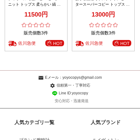
ニット トップス 柔らかい 縞 ウ
タースーパーコピー トップス セ
ール素材 アウター 通気性いい ブ
ーター アウター プリント 動物か
11500円
13000円
ラウン
たち ホワイト
販売個数3件
販売個数3件
佐川急便
佐川急便
HOT
HOT
Eメール：
yoyocopys@gmail.com
信頼第一・丁寧対応
Line ID:yoyocopy
安心対応・迅速発送
人気カテゴリ一覧
人気ブランド