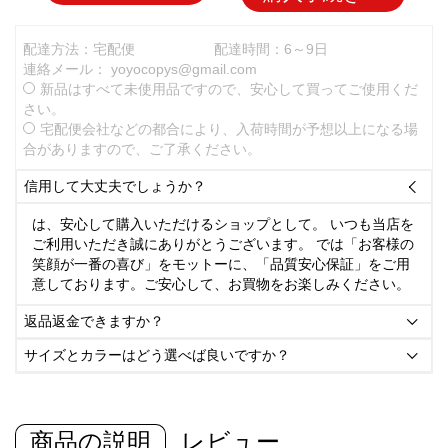
配達方法：宅配便
配達時間：6～9日
連絡メール：
yoyocopys@gmail.com
新品はすべて未使用品ですので、安心して買ってご使用くだ
さい。
宅配便会社などの都合により、入荷時間が予想以上になる場
合がありますので、ご了承ください。
信用して大丈夫でしょうか？

は、安心して購入いただけるショップとして。 いつも当店を
ご利用いただき誠にありがとうございます。 では「お客様の
笑顔が一番の喜び」をモットーに、「品質安心保証」をご用
意しております。ご安心して、お買物をお楽しみください。
返品返金できますか？

サイズとカラーはどう選べば良いですか？

商品の説明
レビュー