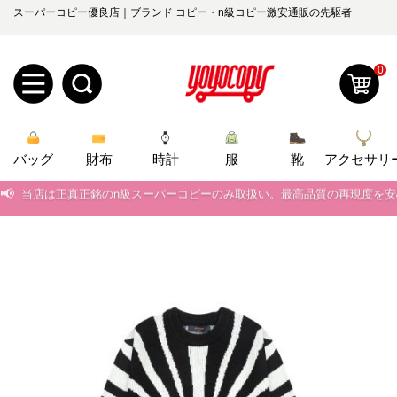
スーパーコピー優良店｜ブランド コピー・n級コピー激安通販の先駆者
0
新
バッグ
規
ロ
財布
時計
服
靴
アクセサリ
📢
当店は正真正銘のn級スーパーコピーのみ取扱い。最高品質の再現度を
ユ
グ
📢
2026春の新作続々更新中！期間中のご注文でお得な割引をご利用いただ
0
ー
イ
📢
新作入荷！ルイ・ヴィトンスーパーコピー バッグ最新モデルが登場。上
ザ
ン
📢
当店は正真正銘のn級スーパーコピーのみ取扱い。最高品質の再現度を
オ
📢
2026春の新作続々更新中！期間中のご注文でお得な割引をご利用いただ
ー
ー
お
yoyocopys@gmail.com
📢
新作入荷！ルイ・ヴィトンスーパーコピー バッグ最新モデルが登場。上
登
ダ
知