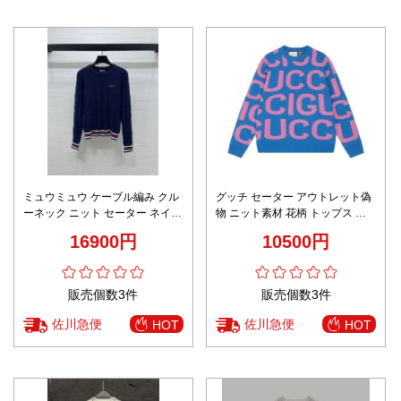
ミュウミュウ ケーブル編み クル
グッチ セーター アウトレット偽
ーネック ニット セーター ネイビ
物 ニット素材 花柄 トップス 暖
ー スーパーコピー 優良サイト 丁
かい 柔軟 ファッション 男女兼用
16900円
10500円
寧な縫製 高級感漂う 即納対応
ブルー
販売個数3件
販売個数3件
佐川急便
佐川急便
HOT
HOT