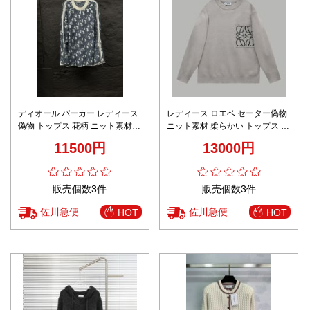
ディオール パーカー レディース
レディース ロエベ セーター偽物
偽物 トップス 花柄 ニット素材
ニット素材 柔らかい トップス 男
暖かい ファッション ブルー
女兼用 ロゴ編み グレイ
11500円
13000円
販売個数3件
販売個数3件
佐川急便
佐川急便
HOT
HOT