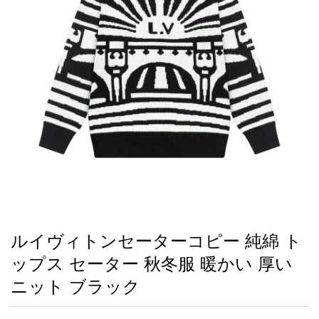
録
ー
ら
アイフォーンケ
管
せ
2026人気特集
アクセサリー
衣装セット
住まい用品
スカーフ
バッグ
ズボン
ベルト
財布
時計
小物
服
靴
ース
理
最
新
製
品
ルイヴィトンセーターコピー 純綿 ト
お
ップス セーター 秋冬服 暖かい 厚い
す
す
ニット ブラック
め
商