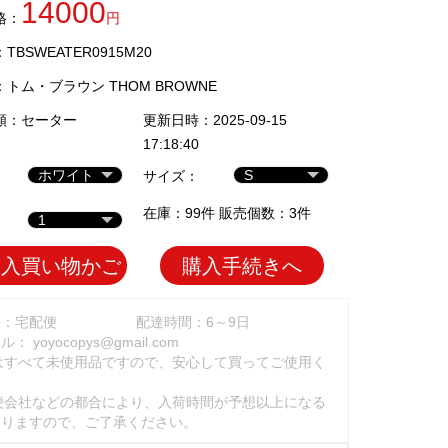
14000
格：
円
BSWEATER0915M20
：
トム・ブラウン THOM BROWNE
類：
セーター
更新日時：2025-09-15
17:18:40
サイズ：
在庫：99件 販売個数：3件
加入買い物かご
購入手続きへ
法：宅配便
配達時間：6～9日
ール：
yoyocopys@gmail.com
はすべて未使用品ですので、安心して買ってご使用く
。
便会社などの都合により、入荷時間が予想以上になる
ありますので、ご了承ください。