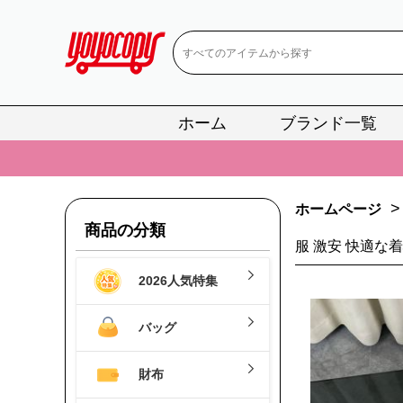
ホーム
ブランド一覧
📢
当店は正真
📢
2
>
ホームページ
📢
新作入荷！ル
商品の分類
📢
当店は正真
服 激安 快適な
2026人気特集
📢
2
📢
新作入荷！ル
バッグ
財布