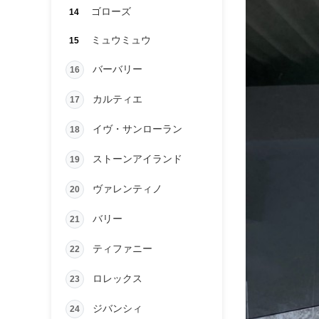
ゴローズ
14
ミュウミュウ
15
バーバリー
16
カルティエ
17
イヴ・サンローラン
18
ストーンアイランド
19
ヴァレンティノ
20
バリー
21
ティファニー
22
ロレックス
23
ジバンシィ
24