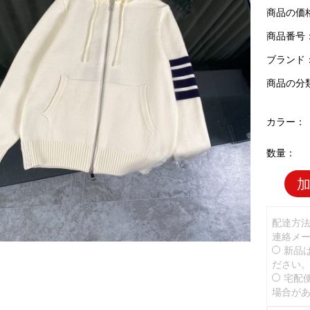
商品の価
商品番号：T
ブランド
商品の分
カラー：
数量：
配達方
連絡メ
新品
ださい
宅配
場合が