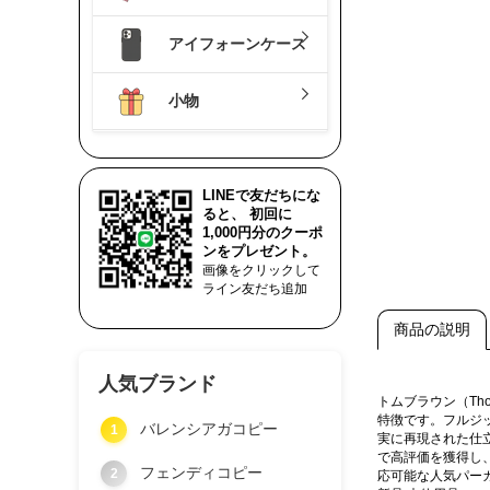
アイフォーンケース
小物
LINEで友だちにな
ると、 初回に
1,000円分のクーポ
ンをプレゼント。
画像をクリックして
ライン友だち追加
商品の説明
人気ブランド
トムブラウン（Th
特徴です。フルジ
バレンシアガコピー
1
実に再現された仕
で高評価を獲得し
フェンディコピー
2
応可能な人気パー