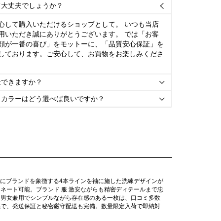
て大丈夫でしょうか？

心して購入いただけるショップとして。 いつも当店
用いただき誠にありがとうございます。 では「お客
顔が一番の喜び」をモットーに、「品質安心保証」を
しております。ご安心して、お買物をお楽しみくださ
金できますか？

とカラーはどう選べば良いですか？

ワイトにブランドを象徴する4本ラインを袖に施した洗練デザインが
ネート可能。ブランド 服 激安ながらも精密ディテールまで忠
。男女兼用でシンプルながら存在感のある一枚は、口コミ多数
底で、発送保証と秘密厳守配送も完備。数量限定入荷で即納対