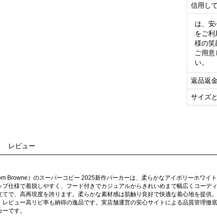
信用し
は、安
をご利
様の笑
ご用意
い。
返品返
サイズ
レビュー
om Browne）のスーパーコピー 2025新作パーカーは、柔らかなアイボリーホ
ップ仕様で着脱しやすく、フード付きでカジュアルからきれいめまで幅広くコーディ
立てで、高再現度を誇ります。柔らかな素材感は肌触り良好で快適な着心地を提供
、レビュー高リピ率も納得の逸品です。実店舗運営の安心サイトによる品質管理徹
カーです。