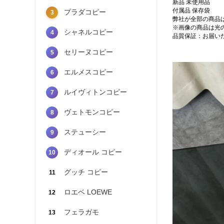
新品 未使用品
付属品 保存袋
プラダコピー
3
弊社が全部の商品
※画像の商品は光
シャネルコピー
4
品質保証：お届い
セリーヌコピー
5
エルメスコピー
6
ルイヴィトンコピー
7
ヴェトモンコピー
8
ステューシー
9
ディオール コピー
10
グッチ コピー
11
ロエベ LOEWE
12
フェラガモ
13