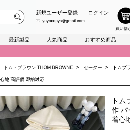
新規ユーザー登録
ログイン
yoyocopys@gmail.com
買い物
最新製品
人気商品
おすすめ商品
正銘のn級スーパーコピーのみ取扱い。最高品質の再現度を安心してお選
026春の新作続々更新中！期間中のご注文でお得な割引をご利用いただ
>
>
トム・ブラウン THOM BROWNE
セーター
トムブラ
イ・ヴィトンスーパーコピー バッグ最新モデルが登場。上質な仕上が
正銘のn級スーパーコピーのみ取扱い。最高品質の再現度を安心してお選
着心地 高評価 即納対応
026春の新作続々更新中！期間中のご注文でお得な割引をご利用いただ
トムブ
イ・ヴィトンスーパーコピー バッグ最新モデルが登場。上質な仕上が
作 パ
着心