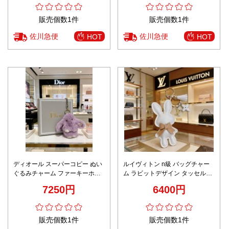
販売個数1件
販売個数1件
佐川急便
佐川急便
HOT
HOT
ディオール スーパーコピー ぬい
ルイヴィトン n級 バッグチャー
ぐるみチャーム ファーキーホル
ム ラビットデザイン タッセル付
ダー 可愛いデザイン 高評価
き 上質感
7250円
6400円
販売個数1件
販売個数1件