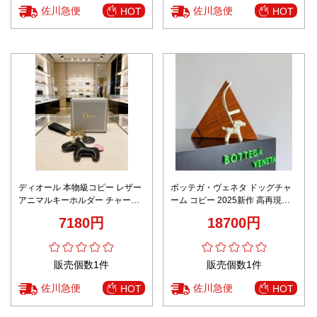
佐川急便
佐川急便
HOT
HOT
ディオール 本物級コピー レザー
ボッテガ・ヴェネタ ドッグチャ
アニマルキーホルダー チャーム
ーム コピー 2025新作 高再現度
付き高級デザイン 高再現度
イントレチャートレザー仕様 安
7180円
18700円
心サイトで人気上昇中
販売個数1件
販売個数1件
佐川急便
佐川急便
HOT
HOT