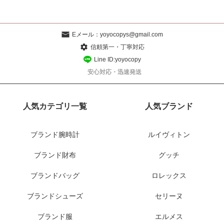
Eメール：
yoyocopys@gmail.com
信頼第一・丁寧対応
Line ID:yoyocopy
安心対応・迅速発送
人気カテゴリ一覧
人気ブランド
ブランド腕時計
ルイヴィトン
ブランド財布
グッチ
ブランドバッグ
ロレックス
ブランドシューズ
セリーヌ
ブランド服
エルメス