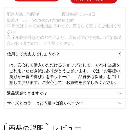
配達方法：宅配便
配達時間：6～9日
連絡メール：
yoyocopys@gmail.com
新品はすべて未使用品ですので、安心して買ってご使用くだ
さい。
宅配便会社などの都合により、入荷時間が予想以上になる場
合がありますので、ご了承ください。
信用して大丈夫でしょうか？

は、安心して購入いただけるショップとして。 いつも当店を
ご利用いただき誠にありがとうございます。 では「お客様の
笑顔が一番の喜び」をモットーに、「品質安心保証」をご用
意しております。ご安心して、お買物をお楽しみください。
返品返金できますか？

サイズとカラーはどう選べば良いですか？

商品の説明
レビュー