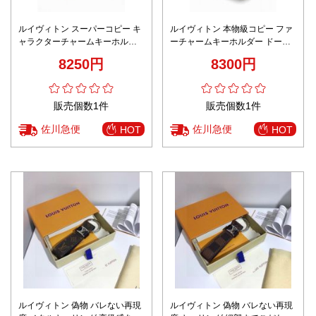
ルイヴィトン スーパーコピー キ
ルイヴィトン 本物級コピー ファ
ャラクターチャームキーホルダ
ーチャームキーホルダー ドール
ー 編み込みストラップ 可愛いデ
モチーフ ブラックデザイン 丁寧
8250円
8300円
ザイン ブランド代用
な縫製
販売個数1件
販売個数1件
佐川急便
佐川急便
HOT
HOT
ルイヴィトン 偽物 バレない再現
ルイヴィトン 偽物 バレない再現