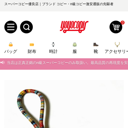
スーパーコピー優良店｜ブランド コピー・n級コピー激安通販の先駆者
0
新
バッグ
規
ロ
財布
時計
服
靴
アクセサリ
📢
当店は正真正銘のn級スーパーコピーのみ取扱い。最高品質の再現度を
ユ
グ
📢
2026春の新作続々更新中！期間中のご注文でお得な割引をご利用いただ
0
ー
イ
📢
新作入荷！ルイ・ヴィトンスーパーコピー バッグ最新モデルが登場。上
ザ
ン
📢
当店は正真正銘のn級スーパーコピーのみ取扱い。最高品質の再現度を
オ
ー
📢
2026春の新作続々更新中！期間中のご注文でお得な割引をご利用いただ
ー
お
yoyocopys@gmail.com
📢
新作入荷！ルイ・ヴィトンスーパーコピー バッグ最新モデルが登場。上
登
ダ
知