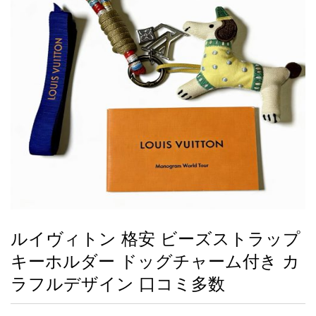
録
ー
ら
アイフォーンケ
管
せ
2026人気特集
アクセサリー
衣装セット
住まい用品
スカーフ
バッグ
ズボン
ベルト
財布
時計
小物
服
靴
ース
理
最
新
製
品
ルイヴィトン 格安 ビーズストラップ
お
キーホルダー ドッグチャーム付き カ
す
す
ラフルデザイン 口コミ多数
め
商