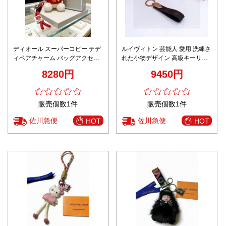
ディオール スーパーコピー テデ
ルイヴィトン 芸能人 愛用 洗練さ
ィベアチャーム バッグアクセサ
れた小物デザイン 高級キーリン
リー ゴーグルデザイン 精密ディ
グ プレゼントにも最適
8280円
9450円
テール
販売個数1件
販売個数1件
佐川急便
佐川急便
HOT
HOT