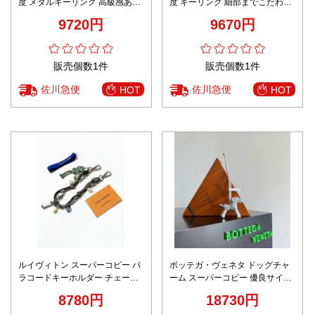
度 メタルキーリング 高級感あふ
度 キーリング 細部までこだわっ
れる艶仕上げ ユニセックス仕様
た刻印仕様 高級感溢れる逸品
9720円
9670円
販売個数1件
販売個数1件
佐川急便
佐川急便
HOT
HOT
ルイヴィトン スーパーコピー パ
ボッテガ・ヴェネタ ドッグチャ
ラコードキーホルダー チェーン
ーム スーパーコピー 優良サイト
装飾 マルチチャーム 高品質
2025新作 高再現度イントレチャ
8780円
18730円
ートレザー仕様