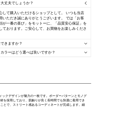
て大丈夫でしょうか？

心して購入いただけるショップとして。 いつも当店
用いただき誠にありがとうございます。 では「お客
顔が一番の喜び」をモットーに、「品質安心保証」を
しております。ご安心して、お買物をお楽しみくださ
金できますか？

とカラーはどう選べば良いですか？

ィックデザインが魅力の一枚です。ボーダーパターンとモノグ
素材を採用しており、肌触りが良く長時間でも快適に着用でき
ることで、ストリート感あるコーディネートが完成します。細