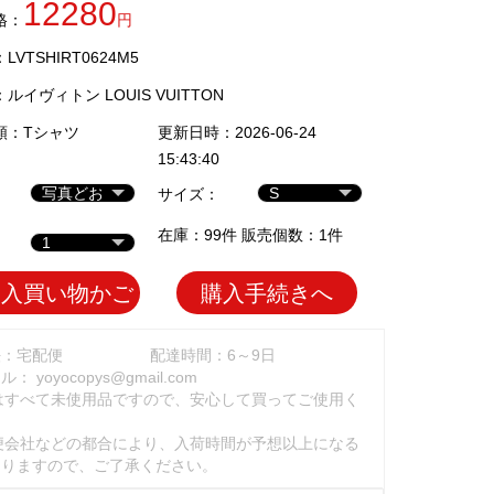
12280
格：
円
VTSHIRT0624M5
：
ルイヴィトン LOUIS VUITTON
類：
Tシャツ
更新日時：2026-06-24
15:43:40
サイズ：
在庫：99件 販売個数：1件
加入買い物かご
購入手続きへ
法：宅配便
配達時間：6～9日
ール：
yoyocopys@gmail.com
はすべて未使用品ですので、安心して買ってご使用く
。
便会社などの都合により、入荷時間が予想以上になる
ありますので、ご了承ください。