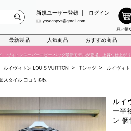
新規ユーザー登録
ログイン
yoyocopys@gmail.com
正銘のn級スーパーコピーのみ取扱い。最高品質の再現度を安心してお選
買い物
026春の新作続々更新中！期間中のご注文でお得な割引をご利用いただ
最新製品
人気商品
おすすめ商品
イ・ヴィトンスーパーコピー バッグ最新モデルが登場。上質な仕上が
正銘のn級スーパーコピーのみ取扱い。最高品質の再現度を安心してお選
>
>
ルイヴィトン LOUIS VUITTON
Tシャツ
ルイヴィト
026春の新作続々更新中！期間中のご注文でお得な割引をご利用いただ
派スタイル 口コミ多数
イ・ヴィトンスーパーコピー バッグ最新モデルが登場。上質な仕上が
ルイ
ー半
ン 