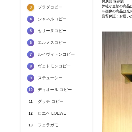
付属品 保存袋
弊社が全部の商品
プラダコピー
3
※画像の商品は光
品質保証：お届い
シャネルコピー
4
セリーヌコピー
5
エルメスコピー
6
ルイヴィトンコピー
7
ヴェトモンコピー
8
ステューシー
9
ディオール コピー
10
グッチ コピー
11
ロエベ LOEWE
12
フェラガモ
13