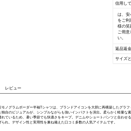
信用し
は、安
をご利
様の笑
ご用意
い。
返品返
サイズ
レビュー
安モノグラムボーダー半袖Tシャツは、ブランドアイコンを大胆に再構築したグラフ
た独自のビジュアルが、シンプルながらも強いインパクトを演出。柔らかく軽量な
優れているため、暑い季節でも快適さをキープ。デニムやショートパンツと合わせ
げられ、デザイン性と実用性を兼ね備えた口コミ多数の人気アイテムです。