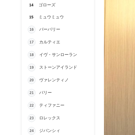
ゴローズ
14
ミュウミュウ
15
バーバリー
16
カルティエ
17
イヴ・サンローラン
18
ストーンアイランド
19
ヴァレンティノ
20
バリー
21
ティファニー
22
ロレックス
23
ジバンシィ
24