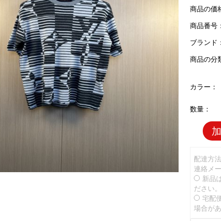
商品の価
商品番号：L
ブランド
商品の分
カラー：
数量：
配達方
連絡メ
新品
ださい
宅配
場合が