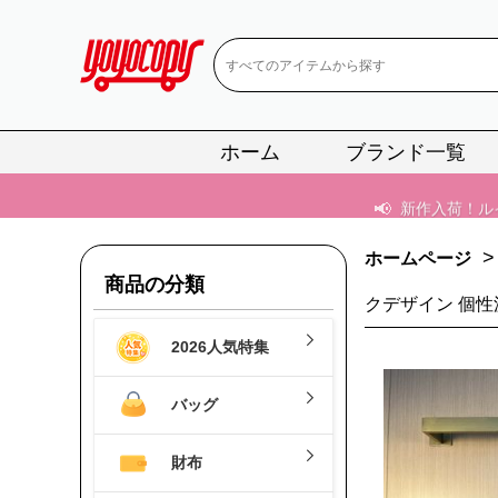
📢
当店は正真
📢
2
ホーム
ブランド一覧
📢
新作入荷！ル
📢
当店は正真
>
ホームページ
📢
2
商品の分類
クデザイン 個性
📢
新作入荷！ル
2026人気特集
バッグ
財布