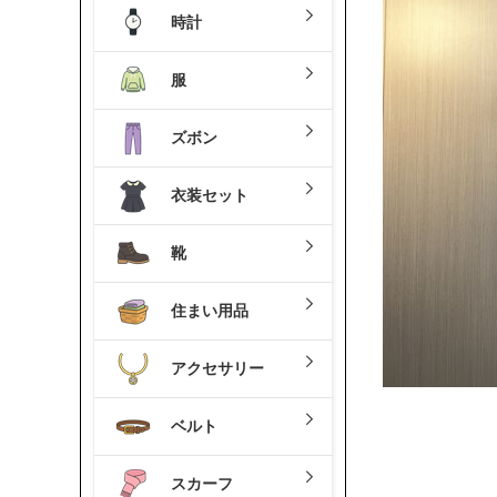
時計
服
ズボン
衣装セット
靴
住まい用品
アクセサリー
ベルト
スカーフ