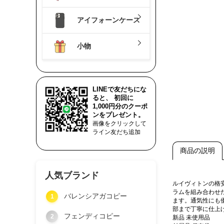
アイフォーンケース
小物
LINEで友だちにな
ると、 初回に
1,000円分のクーポ
ンをプレゼント。
画像をクリックして
ライン友だち追加
商品の説明
人気ブランド
ルイヴィトンの格
ラムを組み合わせ
バレンシアガコピー
1
ます。通気性にも
部まで丁寧に仕上
フェンディコピー
2
新品 未使用品