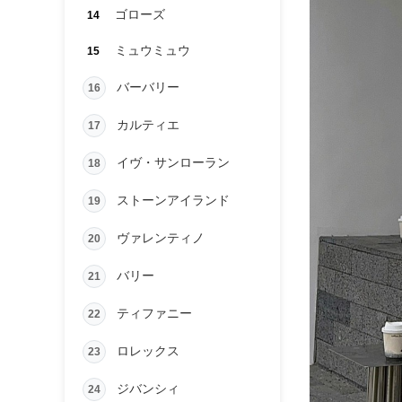
ゴローズ
14
ミュウミュウ
15
バーバリー
16
カルティエ
17
イヴ・サンローラン
18
ストーンアイランド
19
ヴァレンティノ
20
バリー
21
ティファニー
22
ロレックス
23
ジバンシィ
24