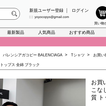
新規ユーザー登録
ログイン
yoyocopys@gmail.com
買い物
最新製品
人気商品
おすすめ商品
正銘のn級スーパーコピーのみ取扱い。最高品質の再現度を安心してお選
026春の新作続々更新中！期間中のご注文でお得な割引をご利用いただ
>
>
バレンシアガコピー BALENCIAGA
Tシャツ
お買い
イ・ヴィトンスーパーコピー バッグ最新モデルが登場。上質な仕上が
正銘のn級スーパーコピーのみ取扱い。最高品質の再現度を安心してお選
 トップス 全綿 ブラック
026春の新作続々更新中！期間中のご注文でお得な割引をご利用いただ
お買い
イ・ヴィトンスーパーコピー バッグ最新モデルが登場。上質な仕上が
こな
質 ト