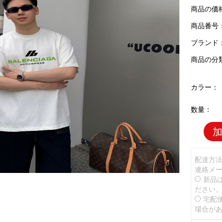
商品の価
商品番号：B
ブランド
商品の分
カラー：
数量：
配達方
連絡メ
新品
ださい
宅配
場合が