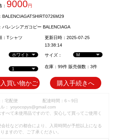
9000
格：
円
ALENCIAGATSHIRT0726M29
：
バレンシアガコピー BALENCIAGA
類：
Tシャツ
更新日時：2025-07-25
13:38:14
サイズ：
在庫：99件 販売個数：3件
加入買い物かご
購入手続きへ
法：宅配便
配達時間：6～9日
ール：
yoyocopys@gmail.com
はすべて未使用品ですので、安心して買ってご使用く
。
便会社などの都合により、入荷時間が予想以上になる
ありますので、ご了承ください。