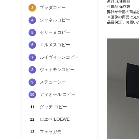
新品 未使用品
付属品 保存袋
プラダコピー
3
弊社が全部の商品
※画像の商品は光
シャネルコピー
4
品質保証：お届い
セリーヌコピー
5
エルメスコピー
6
ルイヴィトンコピー
7
ヴェトモンコピー
8
ステューシー
9
ディオール コピー
10
グッチ コピー
11
ロエベ LOEWE
12
フェラガモ
13