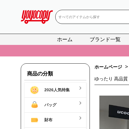
ホーム
ブランド一覧
📢
当店は正真
📢
2
>
ホームページ
📢
新作入荷！ル
商品の分類
📢
当店は正真
ゆったり 高品質
2026人気特集
📢
2
📢
新作入荷！ル
バッグ
財布