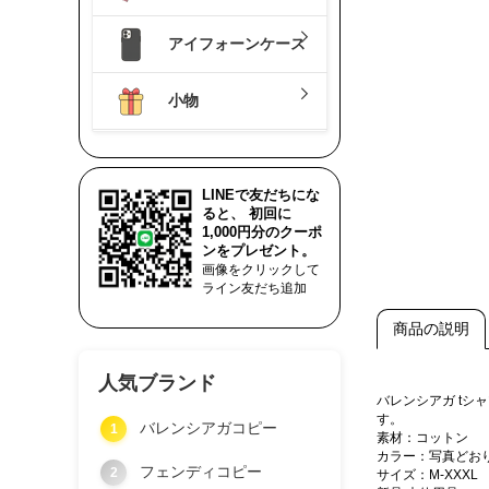
アイフォーンケース
小物
LINEで友だちにな
ると、 初回に
1,000円分のクーポ
ンをプレゼント。
画像をクリックして
ライン友だち追加
商品の説明
人気ブランド
バレンシアガ t
す。
バレンシアガコピー
1
素材：コットン
カラー：写真どお
フェンディコピー
2
サイズ：M‐XXXL