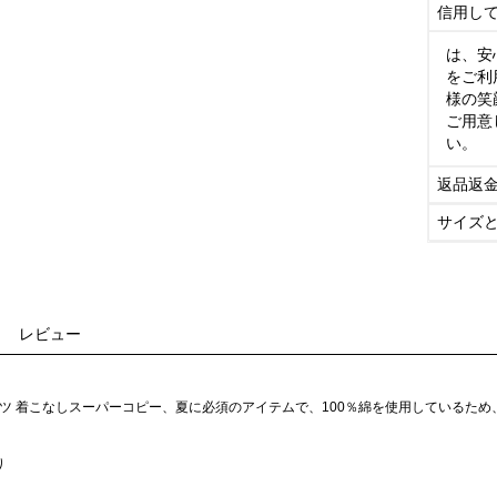
信用し
は、安
をご利
様の笑
ご用意
い。
返品返
サイズ
レビュー
シャツ 着こなしスーパーコピー、夏に必須のアイテムで、100％綿を使用しているた
り