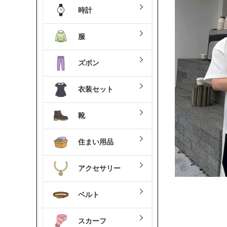
時計
服
ズボン
衣装セット
靴
住まい用品
アクセサリー
ベルト
スカーフ