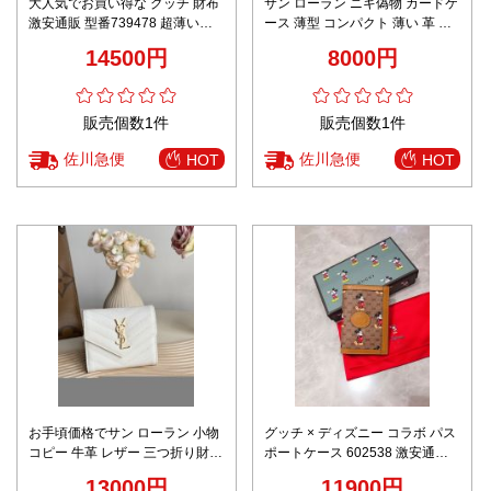
大人気でお買い得な グッチ 財布
サン ローラン ニキ偽物 カードケ
激安通販 型番739478 超薄いさ
ース 薄型 コンパクト 薄い 革 カ
いふ プリント 日常 レディース
ード入れ 423291 ブラック
14500円
8000円
ブルー
販売個数1件
販売個数1件
佐川急便
佐川急便
HOT
HOT
お手頃価格でサン ローラン 小物
グッチ × ディズニー コラボ パス
コピー 牛革 レザー 三つ折り財布
ポートケース 602538 激安通販
シンプル 403943 ホワイト
高級感仕上げ 丁寧な縫製 高再現
13000円
11900円