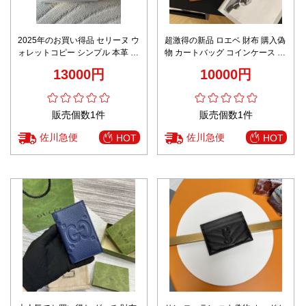
2025年のお買い得品 セリーヌ ウ
超激得の新品 ロエベ 財布 購入偽
ォレットコピー シンプル 本革 優
物 カートバッグ コインケース 便
雅 レザー 小遣い 10I583 グレー
利 レザー 牛革 ブラウン
13000円
10000円
販売個数1件
販売個数1件
佐川急便
佐川急便
HOT
HOT