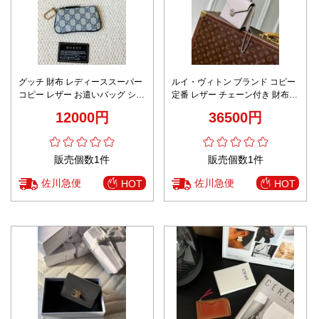
グッチ 財布 レディーススーパー
ルイ・ヴィトン ブランド コピー
コピー レザー お遣いバッグ シン
定番 レザー チェーン付き 財布
プル 型番671722 花柄 ブルー
2026新作 高再現度 高品質 精密
12000円
36500円
ディテール 安心サイト 秘密厳守
配送
販売個数1件
販売個数1件
佐川急便
佐川急便
HOT
HOT