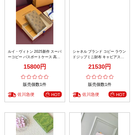
ルイ・ヴィトン 2025新作 スーパ
シャネル ブランド コピー ラウン
ーコピー パスポートケース 高級
ドジップミニ財布 キャビアスキ
レザー仕様 旅行用必需アイテム
ン調 キルティング加工 上質感
15800円
21530円
販売個数1件
販売個数1件
佐川急便
佐川急便
HOT
HOT