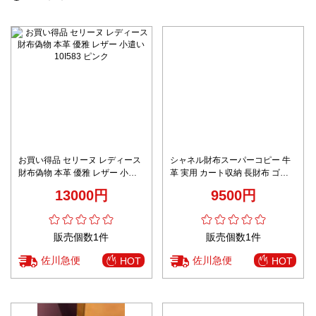
お買い得品 セリーヌ レディース
シャネル財布スーパーコピー 牛
財布偽物 本革 優雅 レザー 小遣
革 実用 カート収納 長財布 ゴー
い 10I583 ピンク
ルドロゴ ブラック
13000円
9500円
販売個数1件
販売個数1件
佐川急便
佐川急便
HOT
HOT