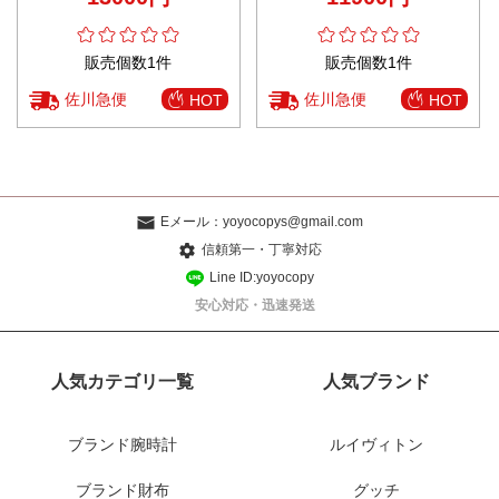
度 発送保証
販売個数1件
販売個数1件
佐川急便
佐川急便
HOT
HOT
Eメール：
yoyocopys@gmail.com
信頼第一・丁寧対応
Line ID:yoyocopy
安心対応・迅速発送
人気カテゴリ一覧
人気ブランド
ブランド腕時計
ルイヴィトン
ブランド財布
グッチ