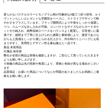
柔らかなパステルカラーとモノグラム柄が印象的なn級三つ折り財布。ルイ
ヴィトンらしいエレガントな雰囲気をベースに、ストライプデザインで軽
やかさをプラスしています。フラップ開閉式により中身をしっかり保護し
つつ、スムーズな出し入れが可能。コンパクトなサイズながらカードポケ
ットや小銭入れ、紙幣収納スペースをバランスよく配置し、日常使いに最
適です。細部まで丁寧に仕上げられた縫製と素材感により、激安でありな
がらも上質感をしっかり感じられる仕上がり。外出時のミニバッグにも収
まりやすく、実用性とデザイン性を兼ね備えた一品です。
新品 未使用品
付属品 保存袋
弊社が全部の商品は実物を撮影しますが、ご安心して買っていただきます
ようお願い申し上げます。
※画像の商品は光の照射や角度により、実物と色味が異なる場合がござい
ます
品質保証：お届いた商品についてなにか問題がありましたらお気軽にご連
絡をお願い致します。