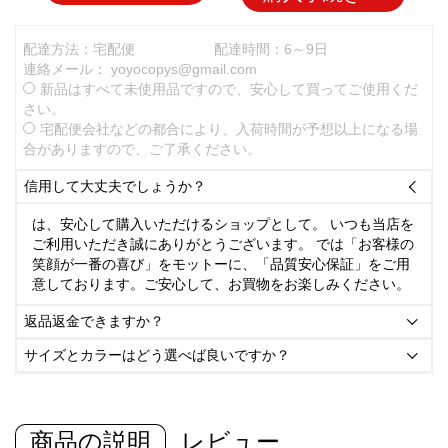
配達方法：宅配便
配達時間：6～9日
連絡メール：
yoyocopys@gmail.com
新品はすべて未使用品ですので、安心して買ってご使用くだ
さい。
宅配便会社などの都合により、入荷時間が予想以上になる場
合がありますので、ご了承ください。
信用して大丈夫でしょうか？

は、安心して購入いただけるショップとして。 いつも当店を
ご利用いただき誠にありがとうございます。 では「お客様の
笑顔が一番の喜び」をモットーに、「品質安心保証」をご用
意しております。ご安心して、お買物をお楽しみください。
返品返金できますか？

サイズとカラーはどう選べば良いですか？

商品の説明
レビュー