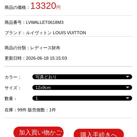
品
13320
商品の価格：
円
商品番号：LVWALLET0618M3
人
気
ブランド：
ルイヴィトン LOUIS VUITTON
商
品
商品の分類：
レディース財布
更新日時：2026-06-18 15:15:03
セ
ー
カラー：
ル
商
サイズ：
品
数量：
在庫：99件 販売個数：1件
加入買い物かご
購入手続きへ