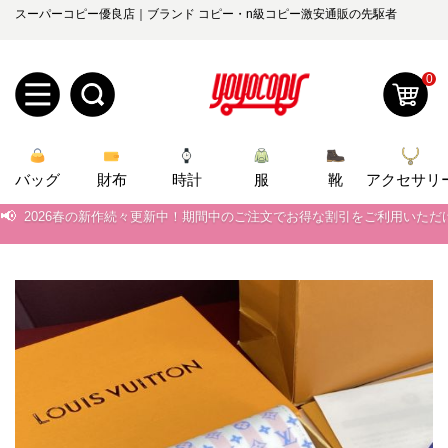
スーパーコピー優良店｜ブランド コピー・n級コピー激安通販の先駆者
0
新
📢
当店は正真正銘のn級スーパーコピーのみ取扱い。最高品質の再現度を
バッグ
規
ロ
財布
時計
服
靴
アクセサリ
📢
2026春の新作続々更新中！期間中のご注文でお得な割引をご利用いただ
ユ
グ
📢
新作入荷！ルイ・ヴィトンスーパーコピー バッグ最新モデルが登場。上
0
ー
イ
📢
当店は正真正銘のn級スーパーコピーのみ取扱い。最高品質の再現度を
ザ
ン
📢
2026春の新作続々更新中！期間中のご注文でお得な割引をご利用いただ
オ
📢
新作入荷！ルイ・ヴィトンスーパーコピー バッグ最新モデルが登場。上
ー
ー
お
yoyocopys@gmail.com
登
ダ
知