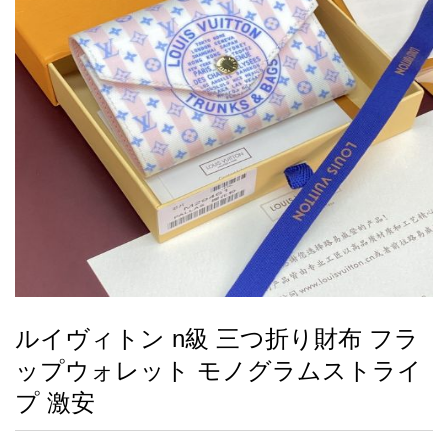
録
ー
ら
アイフォーンケ
管
せ
2026人気特集
アクセサリー
衣装セット
住まい用品
スカーフ
バッグ
ズボン
ベルト
財布
時計
小物
服
靴
ース
理
最
新
製
品
ルイヴィトン n級 三つ折り財布 フラ
お
ップウォレット モノグラムストライ
す
す
プ 激安
め
商